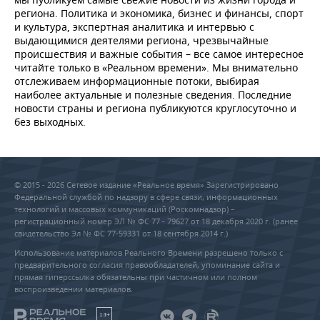
региона. Политика и экономика, бизнес и финансы, спорт
и культура, экспертная аналитика и интервью с
выдающимися деятелями региона, чрезвычайные
происшествия и важные события – все самое интересное
читайте только в «Реальном времени». Мы внимательно
отслеживаем информационные потоки, выбирая
наиболее актуальные и полезные сведения. Последние
новости страны и региона публикуются круглосуточно и
без выходных.
© 2015 - 2026 Сетевое издание «Реальное время» Зарегистрировано
Федеральной службой по надзору в сфере связи, информационных
технологий и массовых коммуникаций (Роскомнадзор) –
регистрационный номер ЭЛ № ФС 77 - 79627 от 18 декабря 2020 г. (ранее
свидетельство Эл № ФС 77-59331 от 18 сентября 2014 г.)
Использование материалов Реального Времени разрешено только с
предварительного согласия правообладателей, упоминание сайта и
прямая гиперссылка обязательны при частичном или полном
воспроизведении материалов.
18+