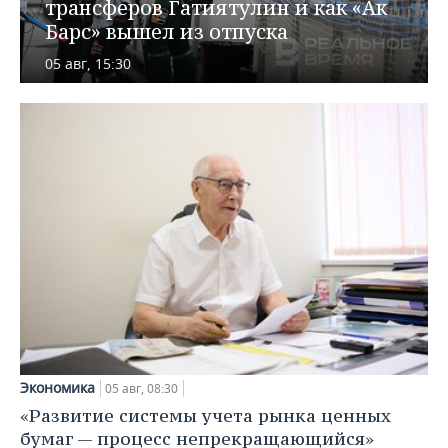
ВОДНЫЕ ВИДЫ СПОРТА
ОБРАЗОВАНИЕ
трансферов Гатиятулин и как «Ак
Барс» вышел из отпуска
ХОККЕЙ С МЯЧОМ
ПРОИСШЕСТВИЯ
05 авг, 15:30
Экономика
05 авг, 08:30
«Развитие системы учета рынка ценных
бумаг — процесс непрекращающийся»