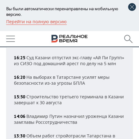
Вы были автоматически перенаправлены на мобильную
версию.
Перейти на полную версию
РЕГИОНЫ
НОВОСТИ ТАТАРСТАНА
БАШКОРТОСТАН
НОВОСТИ
Все новости
16:34 МСК
ТАТАРСТАН
АНАЛИТИКА
Суд Казани отпустил экс-главу «Ай Пи Групп»
16:25
из СИЗО под домашний арест по делу на 5 млн
УДМУРТИЯ
НОВОСТИ АНАЛИТИКИ
ЭКОНОМИКА
На выборах в Татарстане усилят меры
16:20
ДЕКЛАРАЦИИ О ДОХОДАХ
НОВОСТИ ЭКОНОМИКИ
ПРОМЫШЛЕННОСТЬ
безопасности из-за угрозы БПЛА
КОРОЛИ ГОСЗАКАЗА ПФО
ФИНАНСЫ
НОВОСТИ
НЕДВИЖИМОСТЬ
Строительство третьего терминала в Казани
15:50
ПРОМЫШЛЕННОСТИ
завершат к 30 августа
ВУЗЫ ТАТАРСТАНА
БАНКИ
НОВОСТИ НЕДВИЖИМОСТИ
АВТО
АГРОПРОМ
Владимир Путин назначил уроженца Казани
14:06
КОМУ ПРИНАДЛЕЖАТ
БЮДЖЕТ
НОВОСТИ АВТО
БИЗНЕС
замглавы Россотрудничества
ТОРГОВЫЕ ЦЕНТРЫ
МАШИНОСТРОЕНИЕ
ТАТАРСТАНА
Объем работ стройотрасли Татарстана в
ИНВЕСТИЦИИ
НОВОСТИ БИЗНЕСА
13:30
ТЕХНОЛОГИИ