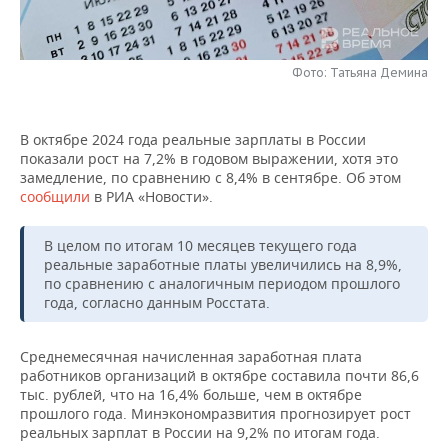
НЕФТЕХИМИЯ
РОЗНИЧНАЯ ТОРГОВЛЯ
НОВОСТИ ТЕХНОЛОГИЙ
МЕРОПРИЯТИЯ
НЕФТЬ
Фото: Татьяна Демина
ТРАНСПОРТ
IT
НОВОСТИ МЕРОПРИЯТИЙ
СПОРТ
ОПК
УСЛУГИ
МЕДИА
ВЫЕЗДНАЯ РЕДАКЦИЯ
НОВОСТИ СПОРТА
ОБЩЕСТВО
В октябре 2024 года реальные зарплаты в России
ЭНЕРГЕТИКА
показали рост на 7,2% в годовом выражении, хотя это
ТЕЛЕКОММУНИКАЦИИ
БИЗНЕС-БРАНЧИ
ФУТБОЛ
НОВОСТИ ОБЩЕСТВА
ФОТОГАЛЕРЕЯ
замедление, по сравнению с 8,4% в сентябре. Об этом
сообщили
в РИА «Новости».
ONLINE-КОНФЕРЕНЦИИ
ХОККЕЙ
ВЛАСТЬ
СЮЖЕТЫ
В целом по итогам 10 месяцев текущего года
реальные заработные платы увеличились на 8,9%,
ОТКРЫТАЯ ЛЕКЦИЯ
БАСКЕТБОЛ
ИНФРАСТРУКТУРА
СПРАВОЧНИК
по сравнению с аналогичным периодом прошлого
года, согласно данным Росстата.
ВОЛЕЙБОЛ
ИСТОРИЯ
СПИСОК ПЕРСОН
ПОЛНАЯ ВЕРСИЯ
Среднемесячная начисленная заработная плата
КИБЕРСПОРТ
КУЛЬТУРА
СПИСОК КОМПАНИЙ
работников организаций в октябре составила почти 86,6
тыс. рублей, что на 16,4% больше, чем в октябре
ФИГУРНОЕ КАТАНИЕ
МЕДИЦИНА
прошлого года. Минэкономразвития прогнозирует рост
реальных зарплат в России на 9,2% по итогам года.