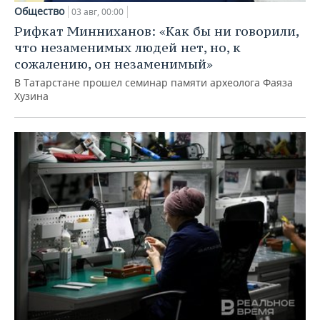
Общество
03 авг, 00:00
Рифкат Минниханов: «Как бы ни говорили,
что незаменимых людей нет, но, к
сожалению, он незаменимый»
В Татарстане прошел семинар памяти археолога Фаяза
Хузина