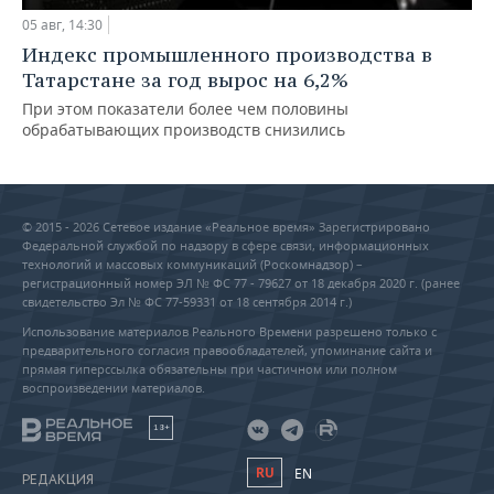
05 авг, 14:30
Индекс промышленного производства в
Татарстане за год вырос на 6,2%
При этом показатели более чем половины
обрабатывающих производств снизились
© 2015 - 2026 Сетевое издание «Реальное время» Зарегистрировано
Федеральной службой по надзору в сфере связи, информационных
технологий и массовых коммуникаций (Роскомнадзор) –
регистрационный номер ЭЛ № ФС 77 - 79627 от 18 декабря 2020 г. (ранее
свидетельство Эл № ФС 77-59331 от 18 сентября 2014 г.)
Использование материалов Реального Времени разрешено только с
предварительного согласия правообладателей, упоминание сайта и
прямая гиперссылка обязательны при частичном или полном
воспроизведении материалов.
18+
RU
EN
РЕДАКЦИЯ