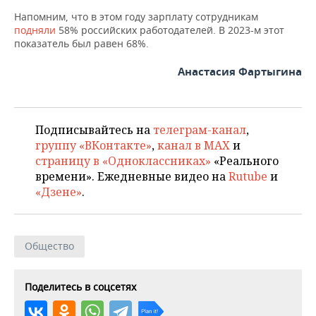
ВОДНЫЕ ВИДЫ СПОРТА
ОБРАЗОВАНИЕ
Напомним, что в этом году зарплату сотрудникам
подняли
58% российских работодателей. В 2023-м этот
ХОККЕЙ С МЯЧОМ
ПРОИСШЕСТВИЯ
показатель был равен 68%.
Анастасия Фартыгина
Подписывайтесь на
телеграм-канал
,
группу «ВКонтакте»
,
канал в MAX
и
страницу в «Одноклассниках»
«Реального
времени». Ежедневные видео на
Rutube
и
«Дзене»
.
Общество
Поделитесь в соцсетях