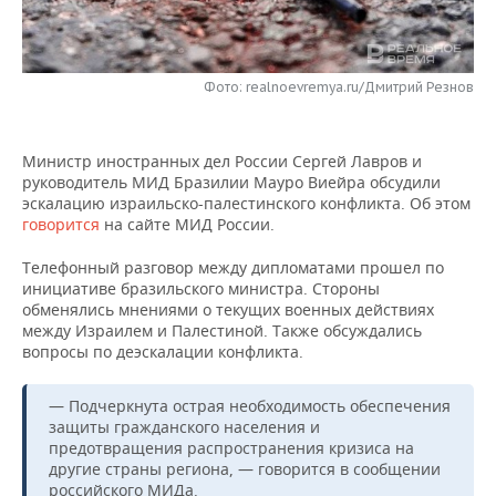
НЕФТЕХИМИЯ
РОЗНИЧНАЯ ТОРГОВЛЯ
НОВОСТИ ТЕХНОЛОГИЙ
МЕРОПРИЯТИЯ
НЕФТЬ
Фото: realnoevremya.ru/Дмитрий Резнов
ТРАНСПОРТ
IT
НОВОСТИ МЕРОПРИЯТИЙ
СПОРТ
ОПК
УСЛУГИ
МЕДИА
ВЫЕЗДНАЯ РЕДАКЦИЯ
НОВОСТИ СПОРТА
ОБЩЕСТВО
ЭНЕРГЕТИКА
Министр иностранных дел России Сергей Лавров и
руководитель МИД Бразилии Мауро Виейра обсудили
ТЕЛЕКОММУНИКАЦИИ
БИЗНЕС-БРАНЧИ
ФУТБОЛ
НОВОСТИ ОБЩЕСТВА
ФОТОГАЛЕРЕЯ
эскалацию израильско-палестинского конфликта. Об этом
говорится
на сайте МИД России.
ONLINE-КОНФЕРЕНЦИИ
ХОККЕЙ
ВЛАСТЬ
СЮЖЕТЫ
Телефонный разговор между дипломатами прошел по
инициативе бразильского министра. Стороны
ОТКРЫТАЯ ЛЕКЦИЯ
БАСКЕТБОЛ
ИНФРАСТРУКТУРА
СПРАВОЧНИК
обменялись мнениями о текущих военных действиях
между Израилем и Палестиной. Также обсуждались
ВОЛЕЙБОЛ
ИСТОРИЯ
СПИСОК ПЕРСОН
ПОЛНАЯ ВЕРСИЯ
вопросы по деэскалации конфликта.
КИБЕРСПОРТ
КУЛЬТУРА
СПИСОК КОМПАНИЙ
— Подчеркнута острая необходимость обеспечения
защиты гражданского населения и
ФИГУРНОЕ КАТАНИЕ
МЕДИЦИНА
предотвращения распространения кризиса на
другие страны региона, — говорится в сообщении
российского МИДа.