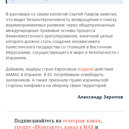
ВОДНЫЕ ВИДЫ СПОРТА
ОБРАЗОВАНИЕ
ХОККЕЙ С МЯЧОМ
ПРОИСШЕСТВИЯ
В разговоре со своим коллегой Сергей Лавров заметил,
что видит безальтернативность возвращения к поиску
взаимоприемлемых развязок через общепризнанные
международные правовые основы процесса
ближневосточного урегулирования, конечной целью
которого должно стать создание независимого
палестинского государства со столицей в Восточном
Иерусалиме, сосуществующего в мире и безопасности с
Израилем.
Добавим, лидеры стран Евросоюза
осудили
действия
ХАМАС в Израиле. В ЕС потребовали освободить
заложников. А также признали право израильской
стороны конфликта на оборону своих территорий.
Александр Зарипов
Подписывайтесь на
телеграм-канал
,
группу «ВКонтакте»
,
канал в MAX
и