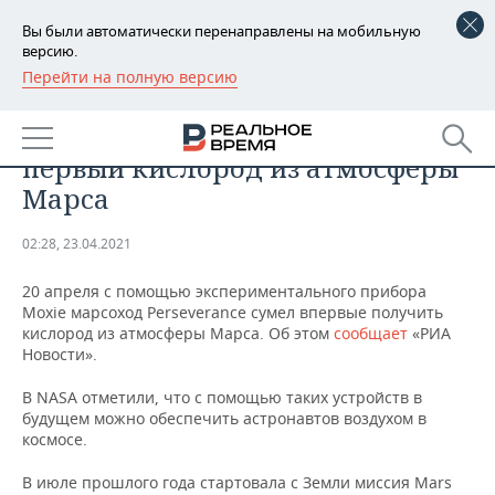
Вы были автоматически перенаправлены на мобильную
версию.
Перейти на полную версию
РЕГИОНЫ
ОБЩЕСТВО
Ровер Perseverance добыл
БАШКОРТОСТАН
НОВОСТИ
первый кислород из атмосферы
ТАТАРСТАН
АНАЛИТИКА
Марса
УДМУРТИЯ
НОВОСТИ АНАЛИТИКИ
ЭКОНОМИКА
02:28, 23.04.2021
ДЕКЛАРАЦИИ О ДОХОДАХ
НОВОСТИ ЭКОНОМИКИ
ПРОМЫШЛЕННОСТЬ
20 апреля с помощью экспериментального прибора
Moxie марсоход Perseverance сумел впервые получить
КОРОЛИ ГОСЗАКАЗА ПФО
ФИНАНСЫ
НОВОСТИ
НЕДВИЖИМОСТЬ
кислород из атмосферы Марса. Об этом
сообщает
«РИА
ПРОМЫШЛЕННОСТИ
Новости».
ВУЗЫ ТАТАРСТАНА
БАНКИ
НОВОСТИ НЕДВИЖИМОСТИ
АВТО
В NASA отметили, что с помощью таких устройств в
АГРОПРОМ
будущем можно обеспечить астронавтов воздухом в
КОМУ ПРИНАДЛЕЖАТ
БЮДЖЕТ
НОВОСТИ АВТО
БИЗНЕС
космосе.
ТОРГОВЫЕ ЦЕНТРЫ
МАШИНОСТРОЕНИЕ
ТАТАРСТАНА
В июле прошлого года стартовала с Земли миссия Mars
ИНВЕСТИЦИИ
НОВОСТИ БИЗНЕСА
ТЕХНОЛОГИИ