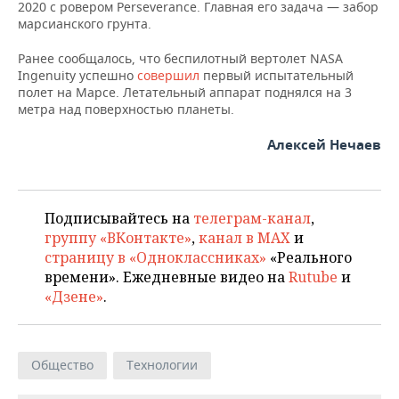
НЕФТЕХИМИЯ
2020 с ровером Perseverance. Главная его задача — забор
марсианского грунта.
РОЗНИЧНАЯ ТОРГОВЛЯ
НОВОСТИ ТЕХНОЛОГИЙ
МЕРОПРИЯТИЯ
НЕФТЬ
Ранее сообщалось, что беспилотный вертолет NASA
ТРАНСПОРТ
IT
НОВОСТИ МЕРОПРИЯТИЙ
СПОРТ
Ingenuity успешно
совершил
первый испытательный
ОПК
полет на Марсе. Летательный аппарат поднялся на 3
метра над поверхностью планеты.
УСЛУГИ
МЕДИА
ВЫЕЗДНАЯ РЕДАКЦИЯ
НОВОСТИ СПОРТА
ОБЩЕСТВО
ЭНЕРГЕТИКА
Алексей Нечаев
ТЕЛЕКОММУНИКАЦИИ
БИЗНЕС-БРАНЧИ
ФУТБОЛ
НОВОСТИ ОБЩЕСТВА
ФОТОГАЛЕРЕЯ
ONLINE-КОНФЕРЕНЦИИ
ХОККЕЙ
ВЛАСТЬ
СЮЖЕТЫ
Подписывайтесь на
телеграм-канал
,
группу «ВКонтакте»
,
канал в MAX
и
ОТКРЫТАЯ ЛЕКЦИЯ
БАСКЕТБОЛ
ИНФРАСТРУКТУРА
СПРАВОЧНИК
страницу в «Одноклассниках»
«Реального
времени». Ежедневные видео на
Rutube
и
ВОЛЕЙБОЛ
ИСТОРИЯ
СПИСОК ПЕРСОН
ПОЛНАЯ ВЕРСИЯ
«Дзене»
.
КИБЕРСПОРТ
КУЛЬТУРА
СПИСОК КОМПАНИЙ
ФИГУРНОЕ КАТАНИЕ
МЕДИЦИНА
Общество
Технологии