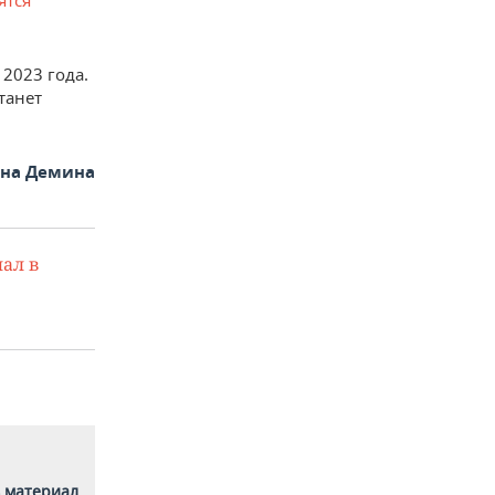
ятся
2023 года.
танет
яна Демина
ал в
 материал