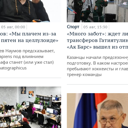
Спорт
05 авг, 00:00
05 авг, 15:30
ов: «Мы плачем из-за
«Много забот»: ждет л
 пятен на целлулоиде»
трансферов Гатиятулин
«Ак Барс» вышел из от
ев Наумов предсказывает,
apiens под влиянием
Казанцы начали предсезон
афа станет (или уже стал)
подготовку. В каком настро
atographicus
пребывают хоккеисты и гла
тренер команды