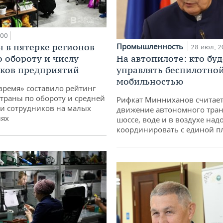
:00
н в пятерке регионов
Промышленность
28 июл, 2
о обороту и числу
На автопилоте: кто буд
ков предприятий
управлять беспилотно
мобильностью
время» составило рейтинг
страны по обороту и средней
Рифкат Минниханов считает
и сотрудников на малых
движение автономного тран
иях
шоссе, воде и в воздухе над
координировать с единой 