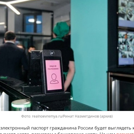
Фото: realnoevremya.ru/Ринат Назметдинов (архив)
электронный паспорт гражданина России будет выглядеть 