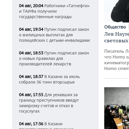
Работники «Татнефти»
04 авг, 20:04
и ТАИФа получили
государственные награды
Общество
Путин подписал закон
04 авг, 19:34
Лев Наум
о жилищных выплатах для
световых
полицейских с детьми-инвалидами
Писатель Л
Путин подписал закон
04 авг, 18:53
что Homo s
о новых правилах для
кинематогр
производителей лекарств
Homo cinem
В Казани за июль
04 авг, 18:37
собрали 36 тонн вторсырья
Для уехавших за
04 авг, 17:55
границу преступников введут
заморозку счетов и отказ в
госуслугах
В Казани
04 авг, 17:36