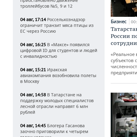
приостановлено движение
троллейбусов №5, 9 и 12
Россельхознадзор
04 авг, 17:14
Бизнес
00
ограничит транзит мяса птицы из
Татарста
ЕС через Россию
России п
сотрудни
В «Максе» появился
04 авг, 16:25
цифровой ID для студентов и людей
«Реальное 
с инвалидностью
субъектов 
численност
Иракская
04 авг, 15:21
предприят
авиакомпания возобновила полеты
в Москву
В Татарстане на
04 авг, 14:58
поддержку молодых специалистов
лесной отрасли направят 6 млн
рублей
Блогера Гасанова
04 авг, 14:45
заочно приговорили к четырем