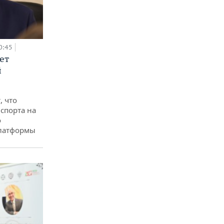
0:45
ет
й
, что
спорта на
о
платформы