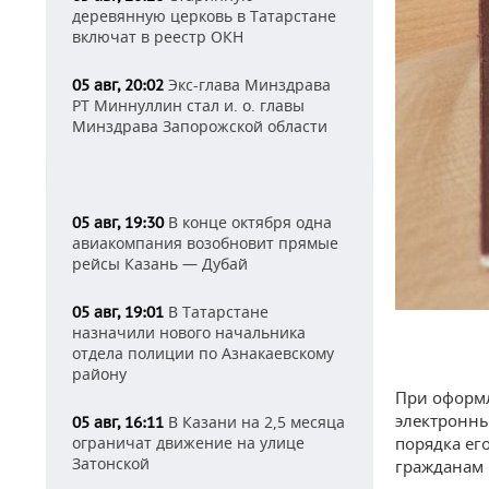
деревянную церковь в Татарстане
включат в реестр ОКН
Экс-глава Минздрава
05 авг, 20:02
РТ Миннуллин стал и. о. главы
Минздрава Запорожской области
В конце октября одна
05 авг, 19:30
авиакомпания возобновит прямые
рейсы Казань — Дубай
В Татарстане
05 авг, 19:01
назначили нового начальника
отдела полиции по Азнакаевскому
району
При оформл
электронны
В Казани на 2,5 месяца
05 авг, 16:11
ограничат движение на улице
порядка ег
Затонской
гражданам 