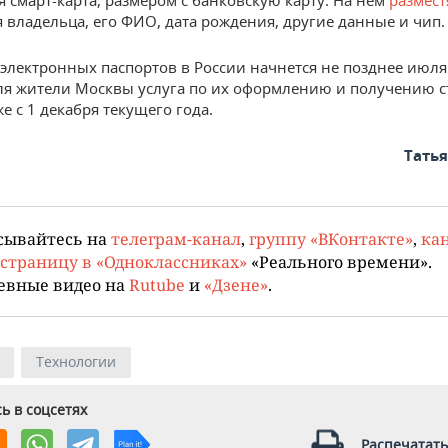
я смарт-карта, размером с банковскую карту. На нем
размест
 владельца, его ФИО, дата рождения, другие данные и чип.
электронных паспортов в России начнется не позднее июля 
ля жители Москвы услуга по их оформлению и получению с
е с 1 декабря текущего года.
Тать
сывайтесь на
телеграм-канал
,
группу «ВКонтакте»
,
кан
страницу в «Одноклассниках»
«Реального времени».
евные видео на
Rutube
и
«Дзене»
.
Технологии
ь в соцсетях
Распечатать