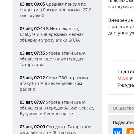
пластикова
Средняя пенсия по
05 авг, 09:03
фотография
старости в России превысила 27,2
тыс. рублей
Внедрение 
При этом д
В Нижнекамске,
05 авг, 07:44
доступна уж
Елабуге и Набережных Челнах
объявили угрозу атаки БПЛА
Угроза атаки БПЛА
05 авг, 07:33
объявлена еще в двух городах
Татарстана
Подпи
Силы ПВО отразили
05 авг, 07:22
MAX
и
атаку БПЛА в Зеленодольском
Ежедн
районе
Угроза атаки БПЛА
05 авг, 07:07
объявлена в городах Альметьевске,
Общество
Бугульме и Лениногорске
Поделитес
Сегодня в Татарстане
05 авг, 07:00
ожидается до +28 градусов