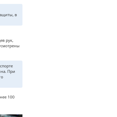
ащиты, в
ев рук,
дусмотрены
спорте
на. При
го
нее 100