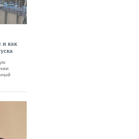
и
 и как
пуска
ную
ении
вный