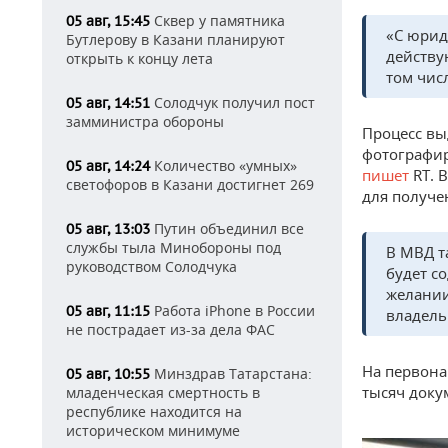
Сквер у памятника
05 авг, 15:45
«С юрид
Бутлерову в Казани планируют
действу
открыть к концу лета
том чис
Солодчук получил пост
05 авг, 14:51
замминистра обороны
Процесс вы
фотографир
Количество «умных»
05 авг, 14:24
пишет
RT. 
светофоров в Казани достигнет 269
для получе
Путин объединил все
05 авг, 13:03
службы тыла Минобороны под
В МВД т
руководством Солодчука
будет с
желании
Работа iPhone в России
05 авг, 11:15
владель
не пострадает из-за дела ФАС
На первона
Минздрав Татарстана:
05 авг, 10:55
тысяч доку
младенческая смертность в
республике находится на
историческом минимуме