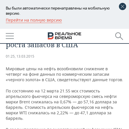
Вы были автоматически перенаправлены на мобильную
версию.
Перейти на полную версию
РЕГИОНЫ
Мировые цены на нефть
БАШКОРТОСТАН
НОВОСТИ
возобновили снижение на фоне
роста запасов в США
ТАТАРСТАН
АНАЛИТИКА
01:25, 13.03.2015
УДМУРТИЯ
НОВОСТИ АНАЛИТИКИ
ЭКОНОМИКА
Мировые цены на нефть возобновили снижение в
ДЕКЛАРАЦИИ О ДОХОДАХ
НОВОСТИ ЭКОНОМИКИ
ПРОМЫШЛЕННОСТЬ
четверг на фоне данных по коммерческим запасам
«черного золота» в США, свидетельствуют данные торгов.
КОРОЛИ ГОСЗАКАЗА ПФО
ФИНАНСЫ
НОВОСТИ
НЕДВИЖИМОСТЬ
По состоянию на 12 марта 21.55 мск стоимость
ПРОМЫШЛЕННОСТИ
апрельского фьючерса на североморскую смесь нефти
ВУЗЫ ТАТАРСТАНА
БАНКИ
НОВОСТИ НЕДВИЖИМОСТИ
АВТО
марки Brent снижалась на 0,67% — до 57,16 доллара за
АГРОПРОМ
баррель. Стоимость апрельских фьючерсов на нефть
марки WTI снижалась на 2,22% — до 47,1 доллара за
КОМУ ПРИНАДЛЕЖАТ
БЮДЖЕТ
НОВОСТИ АВТО
БИЗНЕС
ТОРГОВЫЕ ЦЕНТРЫ
МАШИНОСТРОЕНИЕ
баррель.
ТАТАРСТАНА
ИНВЕСТИЦИИ
НОВОСТИ БИЗНЕСА
ТЕХНОЛОГИИ