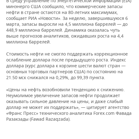
В среду управление по энергетической информации (EIA)
НЕФТЕХИМИЯ
минэнерго США сообщило, что коммерческие запасы
РОЗНИЧНАЯ ТОРГОВЛЯ
НОВОСТИ ТЕХНОЛОГИЙ
МЕРОПРИЯТИЯ
нефти в стране остаются на 80-​летних максимумах,
НЕФТЬ
сообщает РИА «Новости». За неделю, завершившуюся 6
марта, запасы выросли на 4,5 миллиона баррелей — до
ТРАНСПОРТ
IT
НОВОСТИ МЕРОПРИЯТИЙ
СПОРТ
448,9 миллиона баррелей. Динамика оказалась чуть
ОПК
выше прогнозов аналитиков, ожидавших роста на 4,4
УСЛУГИ
МЕДИА
ВЫЕЗДНАЯ РЕДАКЦИЯ
НОВОСТИ СПОРТА
ОБЩЕСТВО
миллиона баррелей.
ЭНЕРГЕТИКА
Стоимость нефти не смогло поддержать коррекционное
ТЕЛЕКОММУНИКАЦИИ
БИЗНЕС-БРАНЧИ
ФУТБОЛ
НОВОСТИ ОБЩЕСТВА
ФОТОГАЛЕРЕЯ
ослабление доллара после предыдущего роста. Индекс
доллара (курс доллара к корзине шести валют стран —
ONLINE-КОНФЕРЕНЦИИ
ХОККЕЙ
ВЛАСТЬ
СЮЖЕТЫ
основных торговых партнеров США) по состоянию на
21.50 мск снижался на 0,29%, до 99,39 пункта.
ОТКРЫТАЯ ЛЕКЦИЯ
БАСКЕТБОЛ
ИНФРАСТРУКТУРА
СПРАВОЧНИК
«Цены на нефть возобновили тенденцию к снижению.
Неумолимое увеличение запасов нефти продолжает
ВОЛЕЙБОЛ
ИСТОРИЯ
СПИСОК ПЕРСОН
ПОЛНАЯ ВЕРСИЯ
оказывать сильное давление на цены, и даже слабый
доллар не может их поддержать», — цитирует агентство
КИБЕРСПОРТ
КУЛЬТУРА
СПИСОК КОМПАНИЙ
«Франс Пресс» технического аналитика Forex​.com Фавада
Разакзады (Fawad Razaqzada).
ФИГУРНОЕ КАТАНИЕ
МЕДИЦИНА