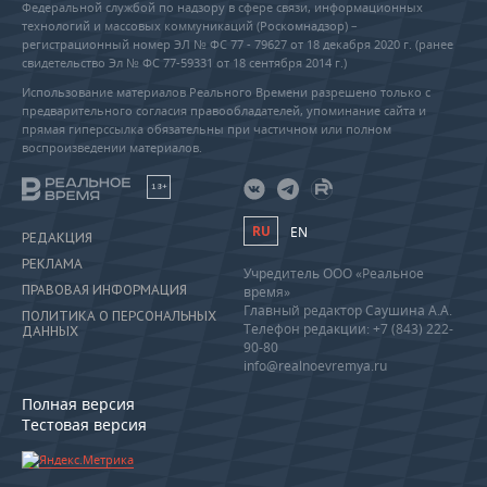
Федеральной службой по надзору в сфере связи, информационных
технологий и массовых коммуникаций (Роскомнадзор) –
регистрационный номер ЭЛ № ФС 77 - 79627 от 18 декабря 2020 г. (ранее
свидетельство Эл № ФС 77-59331 от 18 сентября 2014 г.)
Использование материалов Реального Времени разрешено только с
предварительного согласия правообладателей, упоминание сайта и
прямая гиперссылка обязательны при частичном или полном
воспроизведении материалов.
18+
RU
EN
РЕДАКЦИЯ
РЕКЛАМА
Учредитель ООО «Реальное
ПРАВОВАЯ ИНФОРМАЦИЯ
время»
Главный редактор Саушина А.А.
ПОЛИТИКА О ПЕРСОНАЛЬНЫХ
Телефон редакции: +7 (843) 222-
ДАННЫХ
90-80
info@realnoevremya.ru
Полная версия
Тестовая версия