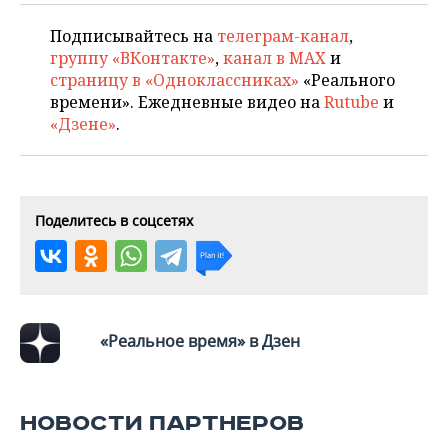
ВОДНЫЕ ВИДЫ СПОРТА
ОБРАЗОВАНИЕ
Подписывайтесь на
телеграм-канал
,
ХОККЕЙ С МЯЧОМ
ПРОИСШЕСТВИЯ
группу «ВКонтакте»
,
канал в MAX
и
страницу в «Одноклассниках»
«Реального
времени». Ежедневные видео на
Rutube
и
«Дзене»
.
Поделитесь в соцсетях
«Реальное время» в Дзен
НОВОСТИ ПАРТНЕРОВ