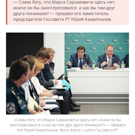
— Слава богу, что Марса Сарымовича здесь нет,
иначе он бы заинтересовался: а как вы там друг
друга понимали? — прервал его заместитель
председателя Госсовета РТ Юрий Камалтынов.
«Слава богу, что Марса Сарымовича здесь нет, иначе он бы
заинтересовался: а как вы там друг друга понимали?» — прервал
его Юрий Камалтынов.
взято с сайта Госсовета РТ