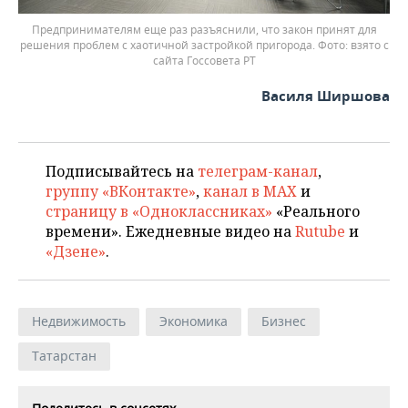
Предпринимателям еще раз разъяснили, что закон принят для
решения проблем с хаотичной застройкой пригорода.
взято с
сайта Госсовета РТ
Василя Ширшова
Подписывайтесь на
телеграм-канал
,
группу «ВКонтакте»
,
канал в MAX
и
страницу в «Одноклассниках»
«Реального
времени». Ежедневные видео на
Rutube
и
«Дзене»
.
Недвижимость
Экономика
Бизнес
Татарстан