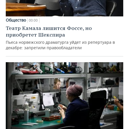
Общество
00:00
Театр Камала лишится Фоссе, но
приобретет Шекспира
Пьеса норвежского драматурга уйдет из репертуара в
декабре: запретили правообладатели