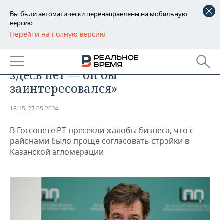
Вы были автоматически перенаправлены на мобильную
версию.
Перейти на полную версию
РЕГИОНЫ
НЕДВИЖИМОСТЬ
«Слава богу, Марса Сарымовича
БАШКОРТОСТАН
НОВОСТИ
здесь нет — он бы
ТАТАРСТАН
АНАЛИТИКА
заинтересовался»
УДМУРТИЯ
НОВОСТИ АНАЛИТИКИ
ЭКОНОМИКА
18:15, 27.05.2024
ДЕКЛАРАЦИИ О ДОХОДАХ
НОВОСТИ ЭКОНОМИКИ
ПРОМЫШЛЕННОСТЬ
В Госсовете РТ пресекли жалобы бизнеса, что с
районами было проще согласовать стройки в
КОРОЛИ ГОСЗАКАЗА ПФО
ФИНАНСЫ
НОВОСТИ
НЕДВИЖИМОСТЬ
Казанской агломерации
ПРОМЫШЛЕННОСТИ
ВУЗЫ ТАТАРСТАНА
БАНКИ
НОВОСТИ НЕДВИЖИМОСТИ
АВТО
АГРОПРОМ
КОМУ ПРИНАДЛЕЖАТ
БЮДЖЕТ
НОВОСТИ АВТО
БИЗНЕС
ТОРГОВЫЕ ЦЕНТРЫ
МАШИНОСТРОЕНИЕ
ТАТАРСТАНА
ИНВЕСТИЦИИ
НОВОСТИ БИЗНЕСА
ТЕХНОЛОГИИ