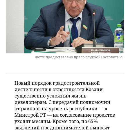
НЕФТЕХИМИЯ
РОЗНИЧНАЯ ТОРГОВЛЯ
НОВОСТИ ТЕХНОЛОГИЙ
МЕРОПРИЯТИЯ
НЕФТЬ
ТРАНСПОРТ
IT
НОВОСТИ МЕРОПРИЯТИЙ
СПОРТ
ОПК
УСЛУГИ
МЕДИА
ВЫЕЗДНАЯ РЕДАКЦИЯ
НОВОСТИ СПОРТА
ОБЩЕСТВО
ЭНЕРГЕТИКА
ТЕЛЕКОММУНИКАЦИИ
БИЗНЕС-БРАНЧИ
ФУТБОЛ
НОВОСТИ ОБЩЕСТВА
ФОТОГАЛЕРЕЯ
Фото: предоставлено пресс-службой Госсовета РТ
ONLINE-КОНФЕРЕНЦИИ
ХОККЕЙ
ВЛАСТЬ
СЮЖЕТЫ
ОТКРЫТАЯ ЛЕКЦИЯ
БАСКЕТБОЛ
ИНФРАСТРУКТУРА
СПРАВОЧНИК
Новый порядок градостроительной
деятельности в окрестностях Казани
ВОЛЕЙБОЛ
ИСТОРИЯ
СПИСОК ПЕРСОН
ПОЛНАЯ ВЕРСИЯ
существенно усложнил жизнь
девелоперам. С передачей полномочий
КИБЕРСПОРТ
КУЛЬТУРА
СПИСОК КОМПАНИЙ
от районов на уровень республики — в
Минстрой РТ — на согласование проектов
ФИГУРНОЕ КАТАНИЕ
МЕДИЦИНА
уходят месяцы. Кроме того, по 65%
заявлений предпринимателей выносят