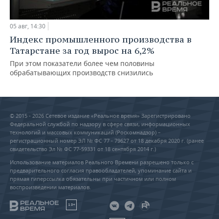
05 авг, 14:30
Индекс промышленного производства в
Татарстане за год вырос на 6,2%
При этом показатели более чем половины
обрабатывающих производств снизились
© 2015 - 2026 Сетевое издание «Реальное время» Зарегистрировано
Федеральной службой по надзору в сфере связи, информационных
технологий и массовых коммуникаций (Роскомнадзор) –
регистрационный номер ЭЛ № ФС 77 - 79627 от 18 декабря 2020 г. (ранее
свидетельство Эл № ФС 77-59331 от 18 сентября 2014 г.)
Использование материалов Реального Времени разрешено только с
предварительного согласия правообладателей, упоминание сайта и
прямая гиперссылка обязательны при частичном или полном
воспроизведении материалов.
18+