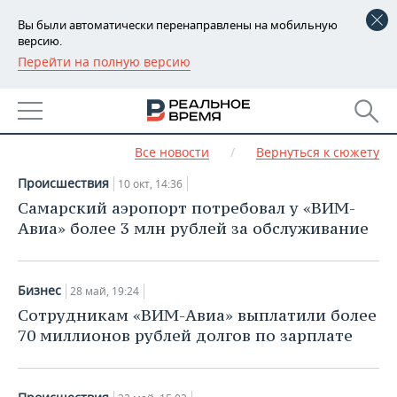
Вы были автоматически перенаправлены на мобильную
версию.
Перейти на полную версию
РЕГИОНЫ
НОВОСТИ СЮЖЕТА КРУТОЕ
БАШКОРТОСТАН
НОВОСТИ
ПИКЕ «ВИМ-АВИА»
ТАТАРСТАН
АНАЛИТИКА
Все новости
/
Вернуться к сюжету
Происшествия
УДМУРТИЯ
НОВОСТИ АНАЛИТИКИ
10 окт, 14:36
ЭКОНОМИКА
Самарский аэропорт потребовал у «ВИМ-
ДЕКЛАРАЦИИ О ДОХОДАХ
НОВОСТИ ЭКОНОМИКИ
ПРОМЫШЛЕННОСТЬ
Авиа» более 3 млн рублей за обслуживание
КОРОЛИ ГОСЗАКАЗА ПФО
ФИНАНСЫ
НОВОСТИ
НЕДВИЖИМОСТЬ
ПРОМЫШЛЕННОСТИ
Бизнес
28 май, 19:24
ВУЗЫ ТАТАРСТАНА
БАНКИ
НОВОСТИ НЕДВИЖИМОСТИ
АВТО
Сотрудникам «ВИМ-Авиа» выплатили более
АГРОПРОМ
70 миллионов рублей долгов по зарплате
КОМУ ПРИНАДЛЕЖАТ
БЮДЖЕТ
НОВОСТИ АВТО
БИЗНЕС
ТОРГОВЫЕ ЦЕНТРЫ
МАШИНОСТРОЕНИЕ
ТАТАРСТАНА
ИНВЕСТИЦИИ
НОВОСТИ БИЗНЕСА
ТЕХНОЛОГИИ