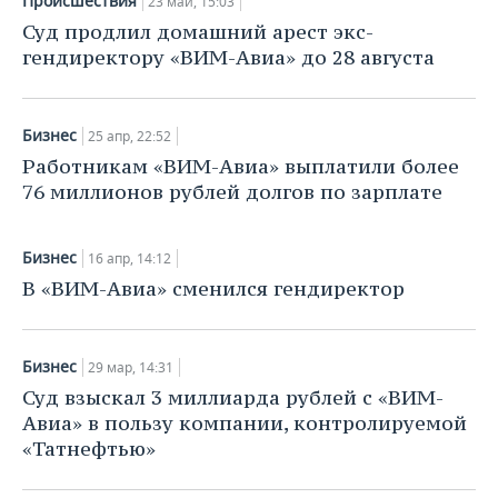
Происшествия
23 май, 15:03
НЕФТЕХИМИЯ
Суд продлил домашний арест экс-
РОЗНИЧНАЯ ТОРГОВЛЯ
НОВОСТИ ТЕХНОЛОГИЙ
МЕРОПРИЯТИЯ
гендиректору «ВИМ-Авиа» до 28 августа
НЕФТЬ
ТРАНСПОРТ
IT
НОВОСТИ МЕРОПРИЯТИЙ
СПОРТ
ОПК
Бизнес
25 апр, 22:52
УСЛУГИ
МЕДИА
ВЫЕЗДНАЯ РЕДАКЦИЯ
НОВОСТИ СПОРТА
ОБЩЕСТВО
ЭНЕРГЕТИКА
Работникам «ВИМ-Авиа» выплатили более
76 миллионов рублей долгов по зарплате
ТЕЛЕКОММУНИКАЦИИ
БИЗНЕС-БРАНЧИ
ФУТБОЛ
НОВОСТИ ОБЩЕСТВА
ФОТОГАЛЕРЕЯ
ONLINE-КОНФЕРЕНЦИИ
ХОККЕЙ
ВЛАСТЬ
СЮЖЕТЫ
Бизнес
16 апр, 14:12
В «ВИМ-Авиа» сменился гендиректор
ОТКРЫТАЯ ЛЕКЦИЯ
БАСКЕТБОЛ
ИНФРАСТРУКТУРА
СПРАВОЧНИК
ВОЛЕЙБОЛ
ИСТОРИЯ
СПИСОК ПЕРСОН
ПОЛНАЯ ВЕРСИЯ
Бизнес
29 мар, 14:31
Суд взыскал 3 миллиарда рублей с «ВИМ-
КИБЕРСПОРТ
КУЛЬТУРА
СПИСОК КОМПАНИЙ
Авиа» в пользу компании, контролируемой
«Татнефтью»
ФИГУРНОЕ КАТАНИЕ
МЕДИЦИНА