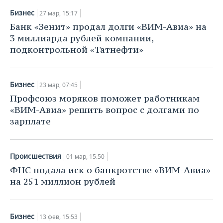
ВОДНЫЕ ВИДЫ СПОРТА
ОБРАЗОВАНИЕ
Бизнес
27 мар, 15:17
ХОККЕЙ С МЯЧОМ
ПРОИСШЕСТВИЯ
Банк «Зенит» продал долги «ВИМ-Авиа» на
3 миллиарда рублей компании,
подконтрольной «Татнефти»
Бизнес
23 мар, 07:45
Профсоюз моряков поможет работникам
«ВИМ-Авиа» решить вопрос с долгами по
зарплате
Происшествия
01 мар, 15:50
ФНС подала иск о банкротстве «ВИМ-Авиа»
на 251 миллион рублей
Бизнес
13 фев, 15:53