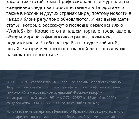
касающихся этой темы. Профессиональные журналисты
ежедневно следят за происшествиями в Татарстане, а
также в России и других странах мира, поэтому новости в
каждом блоке регулярно обновляются. У нас вы найдете
статьи, которые расскажут о последних изменениях о
«WorldSkils». Кроме того на нашем портале представлены
обзоры мирового финансового рынка, политики,
недвижимости. Чтобы всегда быть в курсе событий,
читайте «горячие» новости в главной ленте и в других
разделах интернет-газеты.
© 2015 - 2026 Сетевое издание «Реальное время» Зарегистрировано
Федеральной службой по надзору в сфере связи, информационных
технологий и массовых коммуникаций (Роскомнадзор) –
регистрационный номер ЭЛ № ФС 77 - 79627 от 18 декабря 2020 г. (ранее
свидетельство Эл № ФС 77-59331 от 18 сентября 2014 г.)
Использование материалов Реального Времени разрешено только с
предварительного согласия правообладателей, упоминание сайта и
прямая гиперссылка обязательны при частичном или полном
воспроизведении материалов.
18+