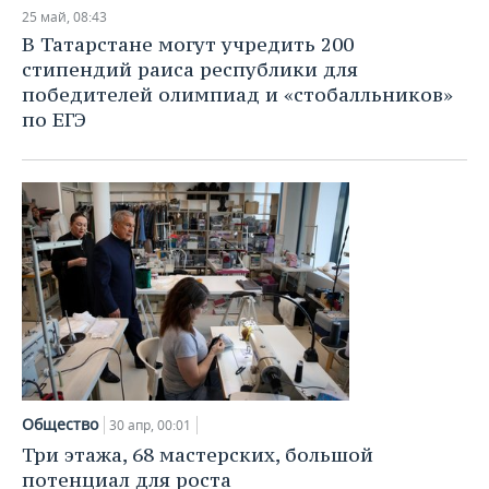
НЕФТЕХИМИЯ
25 май, 08:43
РОЗНИЧНАЯ ТОРГОВЛЯ
НОВОСТИ ТЕХНОЛОГИЙ
МЕРОПРИЯТИЯ
В Татарстане могут учредить 200
НЕФТЬ
стипендий раиса республики для
ТРАНСПОРТ
IT
НОВОСТИ МЕРОПРИЯТИЙ
СПОРТ
победителей олимпиад и «стобалльников»
ОПК
по ЕГЭ
УСЛУГИ
МЕДИА
ВЫЕЗДНАЯ РЕДАКЦИЯ
НОВОСТИ СПОРТА
ОБЩЕСТВО
ЭНЕРГЕТИКА
ТЕЛЕКОММУНИКАЦИИ
БИЗНЕС-БРАНЧИ
ФУТБОЛ
НОВОСТИ ОБЩЕСТВА
ФОТОГАЛЕРЕЯ
ONLINE-КОНФЕРЕНЦИИ
ХОККЕЙ
ВЛАСТЬ
СЮЖЕТЫ
ОТКРЫТАЯ ЛЕКЦИЯ
БАСКЕТБОЛ
ИНФРАСТРУКТУРА
СПРАВОЧНИК
ВОЛЕЙБОЛ
ИСТОРИЯ
СПИСОК ПЕРСОН
ПОЛНАЯ ВЕРСИЯ
КИБЕРСПОРТ
КУЛЬТУРА
СПИСОК КОМПАНИЙ
Общество
30 апр, 00:01
ФИГУРНОЕ КАТАНИЕ
МЕДИЦИНА
Три этажа, 68 мастерских, большой
потенциал для роста