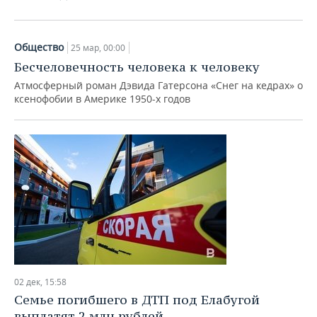
ВОДНЫЕ ВИДЫ СПОРТА
ОБРАЗОВАНИЕ
ХОККЕЙ С МЯЧОМ
ПРОИСШЕСТВИЯ
Общество
25 мар, 00:00
Бесчеловечность человека к человеку
Атмосферный роман Дэвида Гатерсона «Снег на кедрах» о
ксенофобии в Америке 1950-х годов
02 дек, 15:58
Семье погибшего в ДТП под Елабугой
выплатят 2 млн рублей