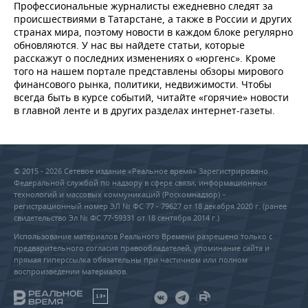
Профессиональные журналисты ежедневно следят за
происшествиями в Татарстане, а также в России и других
странах мира, поэтому новости в каждом блоке регулярно
обновляются. У нас вы найдете статьи, которые
расскажут о последних изменениях о «юргенс». Кроме
того на нашем портале представлены обзоры мирового
финансового рынка, политики, недвижимости. Чтобы
всегда быть в курсе событий, читайте «горячие» новости
в главной ленте и в других разделах интернет-газеты.
© 2015 - 2026 Сетевое издание «Реальное время» Зарегистрировано
Федеральной службой по надзору в сфере связи, информационных
технологий и массовых коммуникаций (Роскомнадзор) –
регистрационный номер ЭЛ № ФС 77 - 79627 от 18 декабря 2020 г. (ранее
свидетельство Эл № ФС 77-59331 от 18 сентября 2014 г.)
Использование материалов Реального Времени разрешено только с
предварительного согласия правообладателей, упоминание сайта и
прямая гиперссылка обязательны при частичном или полном
воспроизведении материалов.
18+