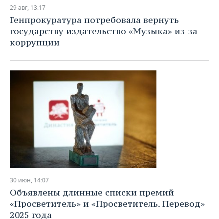
НЕФТЕХИМИЯ
29 авг, 13:17
РОЗНИЧНАЯ ТОРГОВЛЯ
НОВОСТИ ТЕХНОЛОГИЙ
МЕРОПРИЯТИЯ
Генпрокуратура потребовала вернуть
НЕФТЬ
государству издательство «Музыка» из-за
ТРАНСПОРТ
IT
НОВОСТИ МЕРОПРИЯТИЙ
СПОРТ
коррупции
ОПК
УСЛУГИ
МЕДИА
ВЫЕЗДНАЯ РЕДАКЦИЯ
НОВОСТИ СПОРТА
ОБЩЕСТВО
ЭНЕРГЕТИКА
ТЕЛЕКОММУНИКАЦИИ
БИЗНЕС-БРАНЧИ
ФУТБОЛ
НОВОСТИ ОБЩЕСТВА
ФОТОГАЛЕРЕЯ
ONLINE-КОНФЕРЕНЦИИ
ХОККЕЙ
ВЛАСТЬ
СЮЖЕТЫ
ОТКРЫТАЯ ЛЕКЦИЯ
БАСКЕТБОЛ
ИНФРАСТРУКТУРА
СПРАВОЧНИК
ВОЛЕЙБОЛ
ИСТОРИЯ
СПИСОК ПЕРСОН
ПОЛНАЯ ВЕРСИЯ
КИБЕРСПОРТ
КУЛЬТУРА
СПИСОК КОМПАНИЙ
30 июн, 14:07
Объявлены длинные списки премий
ФИГУРНОЕ КАТАНИЕ
МЕДИЦИНА
«Просветитель» и «Просветитель. Перевод»
2025 года