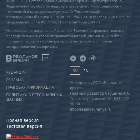
© 2015 - 2026 Сетевое издание «Реальное время» Зарегистрировано
Федеральной службой по надзору в сфере связи, информационных
технологий и массовых коммуникаций (Роскомнадзор) –
регистрационный номер ЭЛ № ФС 77 - 79627 от 18 декабря 2020 г. (ранее
свидетельство Эл № ФС 77-59331 от 18 сентября 2014 г.)
Использование материалов Реального Времени разрешено только с
предварительного согласия правообладателей, упоминание сайта и
прямая гиперссылка обязательны при частичном или полном
воспроизведении материалов.
18+
RU
EN
РЕДАКЦИЯ
РЕКЛАМА
Учредитель ООО «Реальное
ПРАВОВАЯ ИНФОРМАЦИЯ
время»
Главный редактор Саушина А.А.
ПОЛИТИКА О ПЕРСОНАЛЬНЫХ
Телефон редакции: +7 (843) 222-
ДАННЫХ
90-80
info@realnoevremya.ru
Полная версия
Тестовая версия