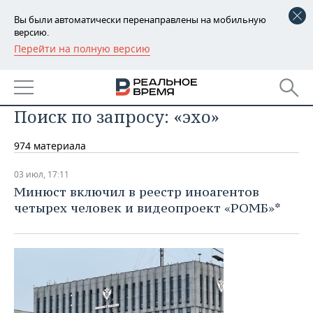
Вы были автоматически перенаправлены на мобильную
версию.
Перейти на полную версию
РЕГИОНЫ
БАШКОРТОСТАН
НОВОСТИ
Поиск по запросу: «эхо»
ТАТАРСТАН
АНАЛИТИКА
974 материала
УДМУРТИЯ
НОВОСТИ АНАЛИТИКИ
ЭКОНОМИКА
03 июл, 17:11
ДЕКЛАРАЦИИ О ДОХОДАХ
НОВОСТИ ЭКОНОМИКИ
ПРОМЫШЛЕННОСТЬ
Минюст включил в реестр иноагентов
четырех человек и видеопроект «РОМБ»*
КОРОЛИ ГОСЗАКАЗА ПФО
ФИНАНСЫ
НОВОСТИ
НЕДВИЖИМОСТЬ
ПРОМЫШЛЕННОСТИ
ВУЗЫ ТАТАРСТАНА
БАНКИ
НОВОСТИ НЕДВИЖИМОСТИ
АВТО
АГРОПРОМ
КОМУ ПРИНАДЛЕЖАТ
БЮДЖЕТ
НОВОСТИ АВТО
БИЗНЕС
ТОРГОВЫЕ ЦЕНТРЫ
МАШИНОСТРОЕНИЕ
ТАТАРСТАНА
ИНВЕСТИЦИИ
НОВОСТИ БИЗНЕСА
ТЕХНОЛОГИИ