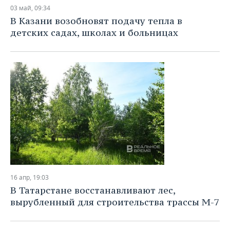
НЕФТЕХИМИЯ
03 май, 09:34
РОЗНИЧНАЯ ТОРГОВЛЯ
НОВОСТИ ТЕХНОЛОГИЙ
МЕРОПРИЯТИЯ
В Казани возобновят подачу тепла в
НЕФТЬ
детских садах, школах и больницах
ТРАНСПОРТ
IT
НОВОСТИ МЕРОПРИЯТИЙ
СПОРТ
ОПК
УСЛУГИ
МЕДИА
ВЫЕЗДНАЯ РЕДАКЦИЯ
НОВОСТИ СПОРТА
ОБЩЕСТВО
ЭНЕРГЕТИКА
ТЕЛЕКОММУНИКАЦИИ
БИЗНЕС-БРАНЧИ
ФУТБОЛ
НОВОСТИ ОБЩЕСТВА
ФОТОГАЛЕРЕЯ
ONLINE-КОНФЕРЕНЦИИ
ХОККЕЙ
ВЛАСТЬ
СЮЖЕТЫ
ОТКРЫТАЯ ЛЕКЦИЯ
БАСКЕТБОЛ
ИНФРАСТРУКТУРА
СПРАВОЧНИК
ВОЛЕЙБОЛ
ИСТОРИЯ
СПИСОК ПЕРСОН
ПОЛНАЯ ВЕРСИЯ
16 апр, 19:03
КИБЕРСПОРТ
КУЛЬТУРА
СПИСОК КОМПАНИЙ
В Татарстане восстанавливают лес,
вырубленный для строительства трассы М-7
ФИГУРНОЕ КАТАНИЕ
МЕДИЦИНА