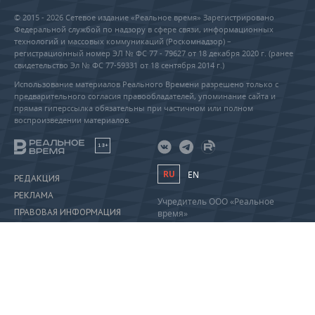
© 2015 - 2026 Сетевое издание «Реальное время» Зарегистрировано
Федеральной службой по надзору в сфере связи, информационных
технологий и массовых коммуникаций (Роскомнадзор) –
регистрационный номер ЭЛ № ФС 77 - 79627 от 18 декабря 2020 г. (ранее
свидетельство Эл № ФС 77-59331 от 18 сентября 2014 г.)
Использование материалов Реального Времени разрешено только с
предварительного согласия правообладателей, упоминание сайта и
прямая гиперссылка обязательны при частичном или полном
воспроизведении материалов.
18+
RU
EN
РЕДАКЦИЯ
РЕКЛАМА
Учредитель ООО «Реальное
ПРАВОВАЯ ИНФОРМАЦИЯ
время»
Главный редактор Саушина А.А.
ПОЛИТИКА О ПЕРСОНАЛЬНЫХ
Телефон редакции: +7 (843) 222-
ДАННЫХ
90-80
info@realnoevremya.ru
Полная версия
Тестовая версия