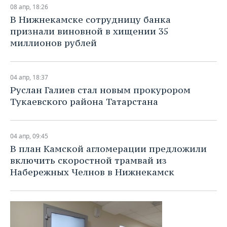
ВОДНЫЕ ВИДЫ СПОРТА
ОБРАЗОВАНИЕ
08 апр, 18:26
В Нижнекамске сотрудницу банка
ХОККЕЙ С МЯЧОМ
ПРОИСШЕСТВИЯ
признали виновной в хищении 35
миллионов рублей
04 апр, 18:37
Руслан Галиев стал новым прокурором
Тукаевского района Татарстана
04 апр, 09:45
В план Камской агломерации предложили
включить скоростной трамвай из
Набережных Челнов в Нижнекамск