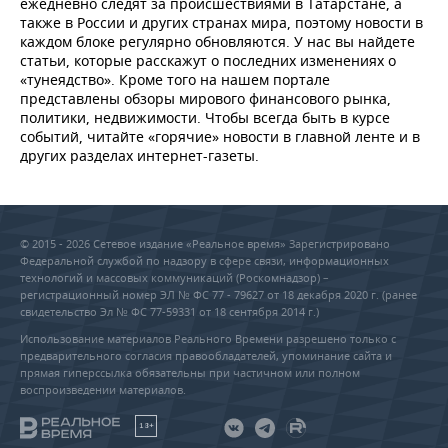
ежедневно следят за происшествиями в Татарстане, а
также в России и других странах мира, поэтому новости в
каждом блоке регулярно обновляются. У нас вы найдете
статьи, которые расскажут о последних изменениях о
«тунеядство». Кроме того на нашем портале
представлены обзоры мирового финансового рынка,
политики, недвижимости. Чтобы всегда быть в курсе
событий, читайте «горячие» новости в главной ленте и в
других разделах интернет-газеты.
© 2015 - 2026 Сетевое издание «Реальное время» Зарегистрировано
Федеральной службой по надзору в сфере связи, информационных
технологий и массовых коммуникаций (Роскомнадзор) –
регистрационный номер ЭЛ № ФС 77 - 79627 от 18 декабря 2020 г. (ранее
свидетельство Эл № ФС 77-59331 от 18 сентября 2014 г.)
Использование материалов Реального Времени разрешено только с
предварительного согласия правообладателей, упоминание сайта и
прямая гиперссылка обязательны при частичном или полном
воспроизведении материалов.
18+