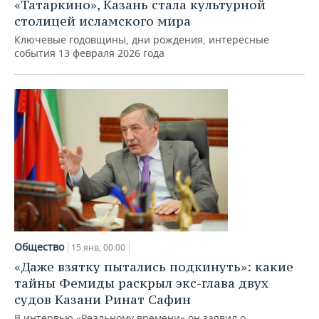
ВОДНЫЕ ВИДЫ СПОРТА
ОБРАЗОВАНИЕ
«Татаркино», Казань стала культурной
столицей исламского мира
ХОККЕЙ С МЯЧОМ
ПРОИСШЕСТВИЯ
Ключевые годовщины, дни рождения, интересные
события 13 февраля 2026 года
Общество
15 янв, 00:00
«Даже взятку пытались подкинуть»: какие
тайны Фемиды раскрыл экс-глава двух
судов Казани Ринат Сафин
В интервью «Реальному времени» он заявил о