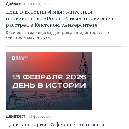
НЕФТЕХИМИЯ
Дайджест
04 май, 00:00
РОЗНИЧНАЯ ТОРГОВЛЯ
НОВОСТИ ТЕХНОЛОГИЙ
МЕРОПРИЯТИЯ
День в истории 4 мая: запустили
НЕФТЬ
производство «Роллс-Ройса», произошел
ТРАНСПОРТ
IT
НОВОСТИ МЕРОПРИЯТИЙ
СПОРТ
расстрел в Кентском университете
ОПК
Ключевые годовщины, дни рождения, интересные
УСЛУГИ
МЕДИА
ВЫЕЗДНАЯ РЕДАКЦИЯ
НОВОСТИ СПОРТА
ОБЩЕСТВО
события 4 мая 2026 года
ЭНЕРГЕТИКА
ТЕЛЕКОММУНИКАЦИИ
БИЗНЕС-БРАНЧИ
ФУТБОЛ
НОВОСТИ ОБЩЕСТВА
ФОТОГАЛЕРЕЯ
ONLINE-КОНФЕРЕНЦИИ
ХОККЕЙ
ВЛАСТЬ
СЮЖЕТЫ
ОТКРЫТАЯ ЛЕКЦИЯ
БАСКЕТБОЛ
ИНФРАСТРУКТУРА
СПРАВОЧНИК
ВОЛЕЙБОЛ
ИСТОРИЯ
СПИСОК ПЕРСОН
ПОЛНАЯ ВЕРСИЯ
КИБЕРСПОРТ
КУЛЬТУРА
СПИСОК КОМПАНИЙ
Дайджест
ФИГУРНОЕ КАТАНИЕ
МЕДИЦИНА
13 фев, 00:00
День в истории 13 февраля: основали