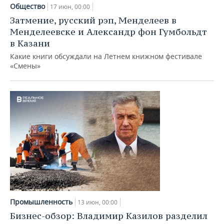
НЕФТЕХИМИЯ
Общество
17 июн, 00:00
РОЗНИЧНАЯ ТОРГОВЛЯ
НОВОСТИ ТЕХНОЛОГИЙ
МЕРОПРИЯТИЯ
Затмение, русский рэп, Менделеев в
НЕФТЬ
Менделеевске и Александр фон Гумбольдт
ТРАНСПОРТ
IT
НОВОСТИ МЕРОПРИЯТИЙ
СПОРТ
в Казани
ОПК
Какие книги обсуждали на Летнем книжном фестивале
УСЛУГИ
МЕДИА
ВЫЕЗДНАЯ РЕДАКЦИЯ
НОВОСТИ СПОРТА
ОБЩЕСТВО
«Смены»
ЭНЕРГЕТИКА
ТЕЛЕКОММУНИКАЦИИ
БИЗНЕС-БРАНЧИ
ФУТБОЛ
НОВОСТИ ОБЩЕСТВА
ФОТОГАЛЕРЕЯ
ONLINE-КОНФЕРЕНЦИИ
ХОККЕЙ
ВЛАСТЬ
СЮЖЕТЫ
ОТКРЫТАЯ ЛЕКЦИЯ
БАСКЕТБОЛ
ИНФРАСТРУКТУРА
СПРАВОЧНИК
ВОЛЕЙБОЛ
ИСТОРИЯ
СПИСОК ПЕРСОН
ПОЛНАЯ ВЕРСИЯ
КИБЕРСПОРТ
КУЛЬТУРА
СПИСОК КОМПАНИЙ
Промышленность
ФИГУРНОЕ КАТАНИЕ
МЕДИЦИНА
13 июн, 00:00
Бизнес-обзор: Владимир Казилов разделил