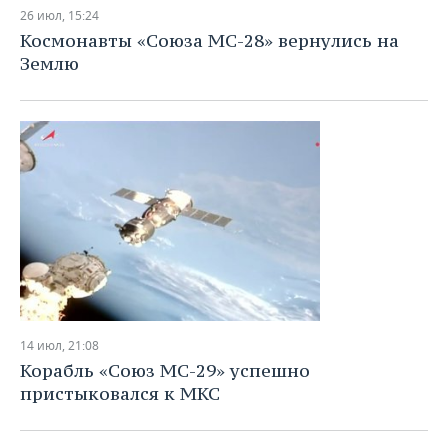
НЕФТЕХИМИЯ
26 июл, 15:24
РОЗНИЧНАЯ ТОРГОВЛЯ
НОВОСТИ ТЕХНОЛОГИЙ
МЕРОПРИЯТИЯ
Космонавты «Союза МС-28» вернулись на
НЕФТЬ
Землю
ТРАНСПОРТ
IT
НОВОСТИ МЕРОПРИЯТИЙ
СПОРТ
ОПК
УСЛУГИ
МЕДИА
ВЫЕЗДНАЯ РЕДАКЦИЯ
НОВОСТИ СПОРТА
ОБЩЕСТВО
ЭНЕРГЕТИКА
ТЕЛЕКОММУНИКАЦИИ
БИЗНЕС-БРАНЧИ
ФУТБОЛ
НОВОСТИ ОБЩЕСТВА
ФОТОГАЛЕРЕЯ
ONLINE-КОНФЕРЕНЦИИ
ХОККЕЙ
ВЛАСТЬ
СЮЖЕТЫ
ОТКРЫТАЯ ЛЕКЦИЯ
БАСКЕТБОЛ
ИНФРАСТРУКТУРА
СПРАВОЧНИК
ВОЛЕЙБОЛ
ИСТОРИЯ
СПИСОК ПЕРСОН
ПОЛНАЯ ВЕРСИЯ
14 июл, 21:08
КИБЕРСПОРТ
КУЛЬТУРА
СПИСОК КОМПАНИЙ
Корабль «Союз МС-29» успешно
пристыковался к МКС
ФИГУРНОЕ КАТАНИЕ
МЕДИЦИНА