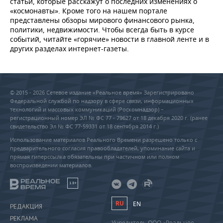
статьи, которые расскажут о последних изменениях о
«космонавты». Кроме того на нашем портале
представлены обзоры мирового финансового рынка,
политики, недвижимости. Чтобы всегда быть в курсе
событий, читайте «горячие» новости в главной ленте и в
других разделах интернет-газеты.
© 2015 - 2026 Сетевое издание «Реальное время» Зарегистрировано
Федеральной службой по надзору в сфере связи, информационных
технологий и массовых коммуникаций (Роскомнадзор) –
регистрационный номер ЭЛ № ФС 77 - 79627 от 18 декабря 2020 г. (ранее
свидетельство Эл № ФС 77-59331 от 18 сентября 2014 г.)
Использование материалов Реального Времени разрешено только с
предварительного согласия правообладателей, упоминание сайта и
прямая гиперссылка обязательны при частичном или полном
воспроизведении материалов.
18+
RU
EN
РЕДАКЦИЯ
РЕКЛАМА
Учредитель ООО «Реальное