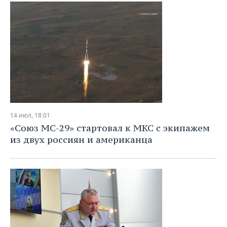
ВОДНЫЕ ВИДЫ СПОРТА
ОБРАЗОВАНИЕ
ХОККЕЙ С МЯЧОМ
ПРОИСШЕСТВИЯ
14 июл, 18:01
«Союз МС-29» стартовал к МКС с экипажем
из двух россиян и американца