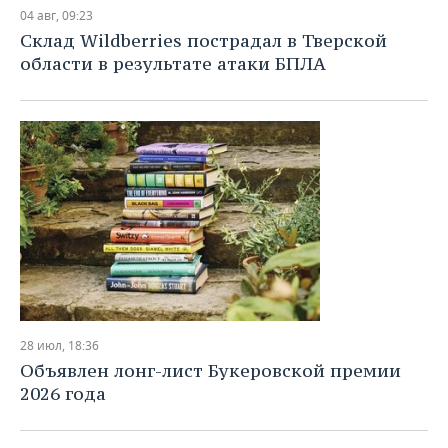
НЕФТЕХИМИЯ
04 авг, 09:23
РОЗНИЧНАЯ ТОРГОВЛЯ
НОВОСТИ ТЕХНОЛОГИЙ
МЕРОПРИЯТИЯ
Склад Wildberries пострадал в Тверской
НЕФТЬ
области в результате атаки БПЛА
ТРАНСПОРТ
IT
НОВОСТИ МЕРОПРИЯТИЙ
СПОРТ
ОПК
УСЛУГИ
МЕДИА
ВЫЕЗДНАЯ РЕДАКЦИЯ
НОВОСТИ СПОРТА
ОБЩЕСТВО
ЭНЕРГЕТИКА
ТЕЛЕКОММУНИКАЦИИ
БИЗНЕС-БРАНЧИ
ФУТБОЛ
НОВОСТИ ОБЩЕСТВА
ФОТОГАЛЕРЕЯ
ONLINE-КОНФЕРЕНЦИИ
ХОККЕЙ
ВЛАСТЬ
СЮЖЕТЫ
ОТКРЫТАЯ ЛЕКЦИЯ
БАСКЕТБОЛ
ИНФРАСТРУКТУРА
СПРАВОЧНИК
ВОЛЕЙБОЛ
ИСТОРИЯ
СПИСОК ПЕРСОН
ПОЛНАЯ ВЕРСИЯ
28 июл, 18:36
КИБЕРСПОРТ
КУЛЬТУРА
СПИСОК КОМПАНИЙ
Объявлен лонг-лист Букеровской премии
2026 года
ФИГУРНОЕ КАТАНИЕ
МЕДИЦИНА