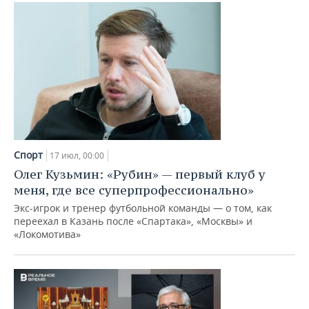
ВОДНЫЕ ВИДЫ СПОРТА
ОБРАЗОВАНИЕ
ХОККЕЙ С МЯЧОМ
ПРОИСШЕСТВИЯ
Спорт
17 июл, 00:00
Олег Кузьмин: «Рубин» — первый клуб у
меня, где все суперпрофессионально»
Экс-игрок и тренер футбольной команды — о том, как
переехал в Казань после «Спартака», «Москвы» и
«Локомотива»