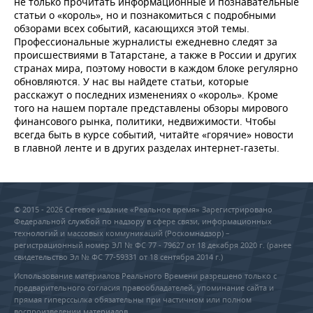
не только прочитать информационные и познавательные
статьи о «король», но и познакомиться с подробными
обзорами всех событий, касающихся этой темы.
Профессиональные журналисты ежедневно следят за
происшествиями в Татарстане, а также в России и других
странах мира, поэтому новости в каждом блоке регулярно
обновляются. У нас вы найдете статьи, которые
расскажут о последних изменениях о «король». Кроме
того на нашем портале представлены обзоры мирового
финансового рынка, политики, недвижимости. Чтобы
всегда быть в курсе событий, читайте «горячие» новости
в главной ленте и в других разделах интернет-газеты.
© 2015 - 2026 Сетевое издание «Реальное время» Зарегистрировано
Федеральной службой по надзору в сфере связи, информационных
технологий и массовых коммуникаций (Роскомнадзор) –
регистрационный номер ЭЛ № ФС 77 - 79627 от 18 декабря 2020 г. (ранее
свидетельство Эл № ФС 77-59331 от 18 сентября 2014 г.)
Использование материалов Реального Времени разрешено только с
предварительного согласия правообладателей, упоминание сайта и
прямая гиперссылка обязательны при частичном или полном
воспроизведении материалов.