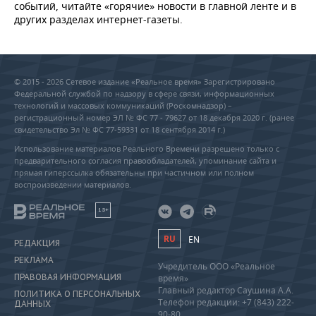
событий, читайте «горячие» новости в главной ленте и в
других разделах интернет-газеты.
© 2015 - 2026 Сетевое издание «Реальное время» Зарегистрировано
Федеральной службой по надзору в сфере связи, информационных
технологий и массовых коммуникаций (Роскомнадзор) –
регистрационный номер ЭЛ № ФС 77 - 79627 от 18 декабря 2020 г. (ранее
свидетельство Эл № ФС 77-59331 от 18 сентября 2014 г.)
Использование материалов Реального Времени разрешено только с
предварительного согласия правообладателей, упоминание сайта и
прямая гиперссылка обязательны при частичном или полном
воспроизведении материалов.
18+
RU
EN
РЕДАКЦИЯ
РЕКЛАМА
Учредитель ООО «Реальное
ПРАВОВАЯ ИНФОРМАЦИЯ
время»
Главный редактор Саушина А.А.
ПОЛИТИКА О ПЕРСОНАЛЬНЫХ
Телефон редакции: +7 (843) 222-
ДАННЫХ
90-80