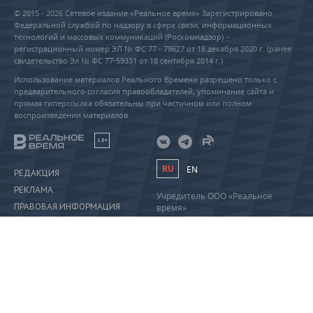
© 2015 - 2026 Сетевое издание «Реальное время» Зарегистрировано
Федеральной службой по надзору в сфере связи, информационных
технологий и массовых коммуникаций (Роскомнадзор) –
регистрационный номер ЭЛ № ФС 77 - 79627 от 18 декабря 2020 г. (ранее
свидетельство Эл № ФС 77-59331 от 18 сентября 2014 г.)
Использование материалов Реального Времени разрешено только с
предварительного согласия правообладателей, упоминание сайта и
прямая гиперссылка обязательны при частичном или полном
воспроизведении материалов.
18+
RU
EN
РЕДАКЦИЯ
РЕКЛАМА
Учредитель ООО «Реальное
ПРАВОВАЯ ИНФОРМАЦИЯ
время»
Главный редактор Саушина А.А.
ПОЛИТИКА О ПЕРСОНАЛЬНЫХ
Телефон редакции: +7 (843) 222-
ДАННЫХ
90-80
info@realnoevremya.ru
Полная версия
Тестовая версия