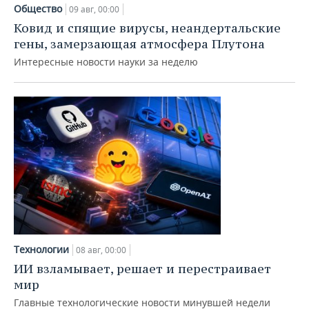
НЕФТЕХИМИЯ
Общество
09 авг, 00:00
РОЗНИЧНАЯ ТОРГОВЛЯ
НОВОСТИ ТЕХНОЛОГИЙ
МЕРОПРИЯТИЯ
Ковид и спящие вирусы, неандертальские
НЕФТЬ
гены, замерзающая атмосфера Плутона
ТРАНСПОРТ
IT
НОВОСТИ МЕРОПРИЯТИЙ
СПОРТ
Интересные новости науки за неделю
ОПК
УСЛУГИ
МЕДИА
ВЫЕЗДНАЯ РЕДАКЦИЯ
НОВОСТИ СПОРТА
ОБЩЕСТВО
ЭНЕРГЕТИКА
ТЕЛЕКОММУНИКАЦИИ
БИЗНЕС-БРАНЧИ
ФУТБОЛ
НОВОСТИ ОБЩЕСТВА
ФОТОГАЛЕРЕЯ
ONLINE-КОНФЕРЕНЦИИ
ХОККЕЙ
ВЛАСТЬ
СЮЖЕТЫ
ОТКРЫТАЯ ЛЕКЦИЯ
БАСКЕТБОЛ
ИНФРАСТРУКТУРА
СПРАВОЧНИК
ВОЛЕЙБОЛ
ИСТОРИЯ
СПИСОК ПЕРСОН
ПОЛНАЯ ВЕРСИЯ
КИБЕРСПОРТ
КУЛЬТУРА
СПИСОК КОМПАНИЙ
Технологии
08 авг, 00:00
ИИ взламывает, решает и перестраивает
ФИГУРНОЕ КАТАНИЕ
МЕДИЦИНА
мир
Главные технологические новости минувшей недели