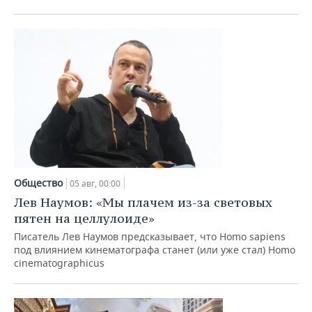
ВОДНЫЕ ВИДЫ СПОРТА
ОБРАЗОВАНИЕ
ХОККЕЙ С МЯЧОМ
ПРОИСШЕСТВИЯ
Общество
05 авг, 00:00
Лев Наумов: «Мы плачем из-за световых
пятен на целлулоиде»
Писатель Лев Наумов предсказывает, что Homo sapiens
под влиянием кинематографа станет (или уже стал) Homo
cinematographicus