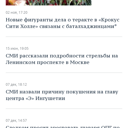
НЕФТЕХИМИЯ
РОЗНИЧНАЯ ТОРГОВЛЯ
НОВОСТИ ТЕХНОЛОГИЙ
МЕРОПРИЯТИЯ
02 ноя, 17:20
НЕФТЬ
Новые фигуранты дела о теракте в «Крокус
ТРАНСПОРТ
IT
НОВОСТИ МЕРОПРИЯТИЙ
СПОРТ
Сити Холле» связаны с баталхаджинцами*
ОПК
УСЛУГИ
МЕДИА
ВЫЕЗДНАЯ РЕДАКЦИЯ
НОВОСТИ СПОРТА
ОБЩЕСТВО
ЭНЕРГЕТИКА
15 июн, 19:05
ТЕЛЕКОММУНИКАЦИИ
БИЗНЕС-БРАНЧИ
ФУТБОЛ
НОВОСТИ ОБЩЕСТВА
ФОТОГАЛЕРЕЯ
СМИ рассказали подробности стрельбы на
Ленинском проспекте в Москве
ONLINE-КОНФЕРЕНЦИИ
ХОККЕЙ
ВЛАСТЬ
СЮЖЕТЫ
ОТКРЫТАЯ ЛЕКЦИЯ
БАСКЕТБОЛ
ИНФРАСТРУКТУРА
СПРАВОЧНИК
07 дек, 18:12
ВОЛЕЙБОЛ
ИСТОРИЯ
СПИСОК ПЕРСОН
ПОЛНАЯ ВЕРСИЯ
СМИ назвали причину покушения на главу
центра «Э» Ингушетии
КИБЕРСПОРТ
КУЛЬТУРА
СПИСОК КОМПАНИЙ
ФИГУРНОЕ КАТАНИЕ
МЕДИЦИНА
07 дек, 14:57
Следком просит арестовать главаря ОПГ по