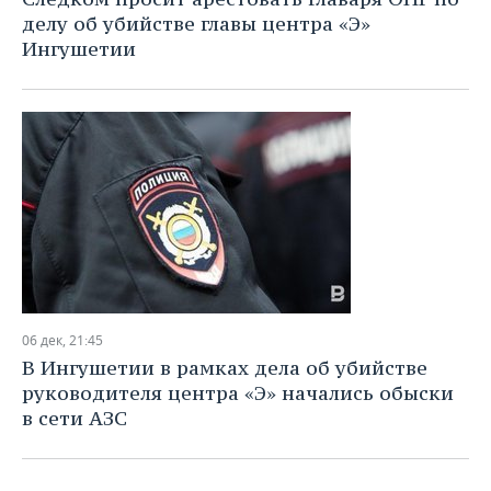
ВОДНЫЕ ВИДЫ СПОРТА
ОБРАЗОВАНИЕ
делу об убийстве главы центра «Э»
Ингушетии
ХОККЕЙ С МЯЧОМ
ПРОИСШЕСТВИЯ
06 дек, 21:45
В Ингушетии в рамках дела об убийстве
руководителя центра «Э» начались обыски
в сети АЗС