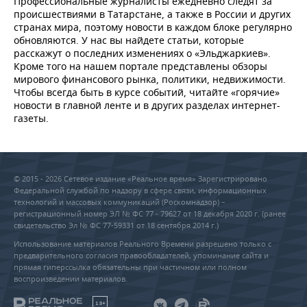
Профессиональные журналисты ежедневно следят за
происшествиями в Татарстане, а также в России и других
странах мира, поэтому новости в каждом блоке регулярно
обновляются. У нас вы найдете статьи, которые
расскажут о последних изменениях о «Эльджаркиев».
Кроме того на нашем портале представлены обзоры
мирового финансового рынка, политики, недвижимости.
Чтобы всегда быть в курсе событий, читайте «горячие»
новости в главной ленте и в других разделах интернет-
газеты.
© 2015 - 2026 Сетевое издание «Реальное время» Зарегистрировано
Федеральной службой по надзору в сфере связи, информационных
технологий и массовых коммуникаций (Роскомнадзор) –
регистрационный номер ЭЛ № ФС 77 - 79627 от 18 декабря 2020 г. (ранее
свидетельство Эл № ФС 77-59331 от 18 сентября 2014 г.)
Использование материалов Реального Времени разрешено только с
предварительного согласия правообладателей, упоминание сайта и
прямая гиперссылка обязательны при частичном или полном
воспроизведении материалов.
18+