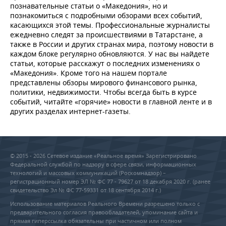
познавательные статьи о «Македония», но и
познакомиться с подробными обзорами всех событий,
касающихся этой темы. Профессиональные журналисты
ежедневно следят за происшествиями в Татарстане, а
также в России и других странах мира, поэтому новости в
каждом блоке регулярно обновляются. У нас вы найдете
статьи, которые расскажут о последних изменениях о
«Македония». Кроме того на нашем портале
представлены обзоры мирового финансового рынка,
политики, недвижимости. Чтобы всегда быть в курсе
событий, читайте «горячие» новости в главной ленте и в
других разделах интернет-газеты.
© 2015 - 2026 Сетевое издание «Реальное время» Зарегистрировано
Федеральной службой по надзору в сфере связи, информационных
технологий и массовых коммуникаций (Роскомнадзор) –
регистрационный номер ЭЛ № ФС 77 - 79627 от 18 декабря 2020 г. (ранее
свидетельство Эл № ФС 77-59331 от 18 сентября 2014 г.)
Использование материалов Реального Времени разрешено только с
предварительного согласия правообладателей, упоминание сайта и
прямая гиперссылка обязательны при частичном или полном