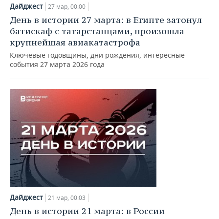
НЕФТЕХИМИЯ
Дайджест
27 мар, 00:00
РОЗНИЧНАЯ ТОРГОВЛЯ
НОВОСТИ ТЕХНОЛОГИЙ
МЕРОПРИЯТИЯ
День в истории 27 марта: в Египте затонул
НЕФТЬ
батискаф с татарстанцами, произошла
ТРАНСПОРТ
IT
НОВОСТИ МЕРОПРИЯТИЙ
СПОРТ
крупнейшая авиакатастрофа
ОПК
Ключевые годовщины, дни рождения, интересные
УСЛУГИ
МЕДИА
ВЫЕЗДНАЯ РЕДАКЦИЯ
НОВОСТИ СПОРТА
ОБЩЕСТВО
события 27 марта 2026 года
ЭНЕРГЕТИКА
ТЕЛЕКОММУНИКАЦИИ
БИЗНЕС-БРАНЧИ
ФУТБОЛ
НОВОСТИ ОБЩЕСТВА
ФОТОГАЛЕРЕЯ
ONLINE-КОНФЕРЕНЦИИ
ХОККЕЙ
ВЛАСТЬ
СЮЖЕТЫ
ОТКРЫТАЯ ЛЕКЦИЯ
БАСКЕТБОЛ
ИНФРАСТРУКТУРА
СПРАВОЧНИК
ВОЛЕЙБОЛ
ИСТОРИЯ
СПИСОК ПЕРСОН
ПОЛНАЯ ВЕРСИЯ
КИБЕРСПОРТ
КУЛЬТУРА
СПИСОК КОМПАНИЙ
Дайджест
ФИГУРНОЕ КАТАНИЕ
МЕДИЦИНА
21 мар, 00:03
День в истории 21 марта: в России