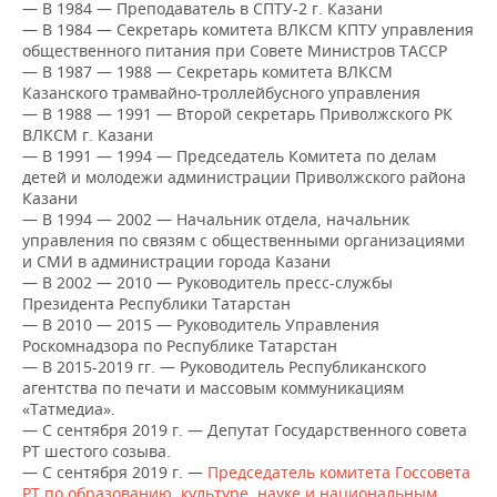
НЕФТЕХИМИЯ
— В 1984 — Преподаватель в СПТУ-2 г. Казани
— В 1984 — Секретарь комитета ВЛКСМ КПТУ управления
РОЗНИЧНАЯ ТОРГОВЛЯ
НОВОСТИ ТЕХНОЛОГИЙ
МЕРОПРИЯТИЯ
общественного питания при Совете Министров ТАССР
НЕФТЬ
— В 1987 — 1988 — Секретарь комитета ВЛКСМ
ТРАНСПОРТ
IT
НОВОСТИ МЕРОПРИЯТИЙ
Казанского трамвайно-троллейбусного управления
СПОРТ
ОПК
— В 1988 — 1991 — Второй секретарь Приволжского РК
ВЛКСМ г. Казани
УСЛУГИ
МЕДИА
ВЫЕЗДНАЯ РЕДАКЦИЯ
НОВОСТИ СПОРТА
ОБЩЕСТВО
— В 1991 — 1994 — Председатель Комитета по делам
ЭНЕРГЕТИКА
детей и молодежи администрации Приволжского района
ТЕЛЕКОММУНИКАЦИИ
БИЗНЕС-БРАНЧИ
ФУТБОЛ
НОВОСТИ ОБЩЕСТВА
ФОТОГАЛЕРЕЯ
Казани
— В 1994 — 2002 — Начальник отдела, начальник
управления по связям с общественными организациями
ONLINE-КОНФЕРЕНЦИИ
ХОККЕЙ
ВЛАСТЬ
СЮЖЕТЫ
и СМИ в администрации города Казани
— В 2002 — 2010 — Руководитель пресс-службы
ОТКРЫТАЯ ЛЕКЦИЯ
БАСКЕТБОЛ
ИНФРАСТРУКТУРА
СПРАВОЧНИК
Президента Республики Татарстан
— В 2010 — 2015 — Руководитель Управления
Роскомнадзора по Республике Татарстан
ВОЛЕЙБОЛ
ИСТОРИЯ
СПИСОК ПЕРСОН
ПОЛНАЯ ВЕРСИЯ
— В 2015-2019 гг. — Руководитель Республиканского
агентства по печати и массовым коммуникациям
КИБЕРСПОРТ
КУЛЬТУРА
СПИСОК КОМПАНИЙ
«Татмедиа».
— С сентября 2019 г. — Депутат Государственного совета
ФИГУРНОЕ КАТАНИЕ
МЕДИЦИНА
РТ шестого созыва.
— С сентября 2019 г. —
Председатель комитета Госсовета
РТ по образованию, культуре, науке и национальным