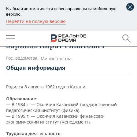
Вы были автоматически перенаправлены на мобильную
версию.
Перейти на полную версию
РЕГИОНЫ
Список персон
БАШКОРТОСТАН
НОВОСТИ
Зарипов Айрат Ринатович
ТАТАРСТАН
АНАЛИТИКА
Гос. ведомства
,
Министерства
УДМУРТИЯ
НОВОСТИ АНАЛИТИКИ
ЭКОНОМИКА
Общая информация
ДЕКЛАРАЦИИ О ДОХОДАХ
НОВОСТИ ЭКОНОМИКИ
ПРОМЫШЛЕННОСТЬ
Родился 8 августа 1962 года в Казани.
КОРОЛИ ГОСЗАКАЗА ПФО
ФИНАНСЫ
НОВОСТИ
НЕДВИЖИМОСТЬ
ПРОМЫШЛЕННОСТИ
Образование:
— В 1984 г. — Окончил Казанский государственный
ВУЗЫ ТАТАРСТАНА
БАНКИ
НОВОСТИ НЕДВИЖИМОСТИ
АВТО
педагогический институт (физика).
АГРОПРОМ
— В 1995 г. — Окончил Казанский финансово-
КОМУ ПРИНАДЛЕЖАТ
БЮДЖЕТ
НОВОСТИ АВТО
БИЗНЕС
экономический институт (менеджмент).
ТОРГОВЫЕ ЦЕНТРЫ
МАШИНОСТРОЕНИЕ
ТАТАРСТАНА
Трудовая деятельность:
ИНВЕСТИЦИИ
НОВОСТИ БИЗНЕСА
ТЕХНОЛОГИИ