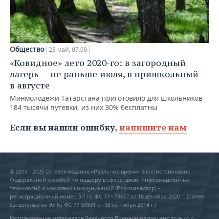
Общество
23 май, 07:00
«Ковидное» лето 2020-го: в загородный
лагерь — не раньше июля, в пришкольный —
в августе
Минмолодежи Татарстана приготовило для школьников
184 тысячи путевки, из них 30% бесплатны
Если вы нашли ошибку,
напишите нам
© 2015 - 2026 Сетевое издание «Реальное время» Зарегистрировано
Федеральной службой по надзору в сфере связи, информационных
технологий и массовых коммуникаций (Роскомнадзор) –
регистрационный номер ЭЛ № ФС 77 - 79627 от 18 декабря 2020 г. (ранее
свидетельство Эл № ФС 77-59331 от 18 сентября 2014 г.)
Использование материалов Реального Времени разрешено только с