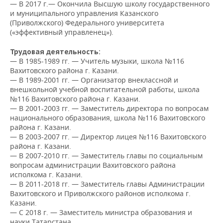
НЕФТЕХИМИЯ
— В 2017 г.— Окончила Высшую школу государственного
и муниципального управления Казанского
РОЗНИЧНАЯ ТОРГОВЛЯ
НОВОСТИ ТЕХНОЛОГИЙ
МЕРОПРИЯТИЯ
(Приволжского) Федерального университета
НЕФТЬ
(«эффективный управленец»).
ТРАНСПОРТ
IT
НОВОСТИ МЕРОПРИЯТИЙ
СПОРТ
ОПК
Трудовая деятельность:
— В
1985-1989 гг. — Учитель музыки, школа №116
УСЛУГИ
МЕДИА
ВЫЕЗДНАЯ РЕДАКЦИЯ
НОВОСТИ СПОРТА
ОБЩЕСТВО
Вахитовского района г. Казани.
ЭНЕРГЕТИКА
— В 1989-2001 гг. — Организатор внеклассной и
ТЕЛЕКОММУНИКАЦИИ
БИЗНЕС-БРАНЧИ
ФУТБОЛ
НОВОСТИ ОБЩЕСТВА
ФОТОГАЛЕРЕЯ
внешкольной учебной воспитательной работы, школа
№116 Вахитовского района г. Казани.
— В 2001-2003 гг. — Заместитель директора по вопросам
ONLINE-КОНФЕРЕНЦИИ
ХОККЕЙ
ВЛАСТЬ
СЮЖЕТЫ
национального образования, школа №116 Вахитовского
района г. Казани.
ОТКРЫТАЯ ЛЕКЦИЯ
БАСКЕТБОЛ
ИНФРАСТРУКТУРА
СПРАВОЧНИК
— В 2003-2007 гг. — Директор лицея №116 Вахитовского
района г. Казани.
— В 2007-2010 гг. — Заместитель главы по социальным
ВОЛЕЙБОЛ
ИСТОРИЯ
СПИСОК ПЕРСОН
ПОЛНАЯ ВЕРСИЯ
вопросам администрации Вахитовского района
исполкома г. Казани.
КИБЕРСПОРТ
КУЛЬТУРА
СПИСОК КОМПАНИЙ
— В 2011-2018 гг. — Заместитель главы Администрации
Вахитовского и Приволжского районов исполкома г.
ФИГУРНОЕ КАТАНИЕ
МЕДИЦИНА
Казани.
— С 2018 г. — Заместитель министра образования и
науки Татарстана.