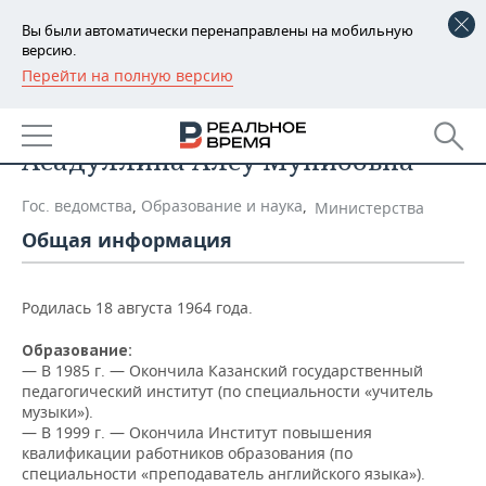
Вы были автоматически перенаправлены на мобильную
версию.
Перейти на полную версию
РЕГИОНЫ
Список персон
БАШКОРТОСТАН
НОВОСТИ
Асадуллина Алсу Мунибовна
ТАТАРСТАН
АНАЛИТИКА
Гос. ведомства
,
Образование и наука
,
Министерства
УДМУРТИЯ
НОВОСТИ АНАЛИТИКИ
ЭКОНОМИКА
Общая информация
ДЕКЛАРАЦИИ О ДОХОДАХ
НОВОСТИ ЭКОНОМИКИ
ПРОМЫШЛЕННОСТЬ
Родилась 18 августа 1964 года.
КОРОЛИ ГОСЗАКАЗА ПФО
ФИНАНСЫ
НОВОСТИ
НЕДВИЖИМОСТЬ
ПРОМЫШЛЕННОСТИ
Образование:
— В
1985 г. — Окончила Казанский государственный
ВУЗЫ ТАТАРСТАНА
БАНКИ
НОВОСТИ НЕДВИЖИМОСТИ
АВТО
педагогический институт (по специальности «учитель
АГРОПРОМ
музыки»).
КОМУ ПРИНАДЛЕЖАТ
БЮДЖЕТ
НОВОСТИ АВТО
БИЗНЕС
— В 1999 г. — Окончила Институт повышения
ТОРГОВЫЕ ЦЕНТРЫ
МАШИНОСТРОЕНИЕ
квалификации работников образования (по
ТАТАРСТАНА
специальности «преподаватель английского языка»).
ИНВЕСТИЦИИ
НОВОСТИ БИЗНЕСА
ТЕХНОЛОГИИ