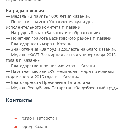
ВОДНЫЕ ВИДЫ СПОРТА
ОБРАЗОВАНИЕ
Награды и звания:
ХОККЕЙ С МЯЧОМ
ПРОИСШЕСТВИЯ
— Медаль «В память 1000-летия Казани».
— Почетная грамота Управления культуры
исполнительного комитета г. Казани.
— Нагрудный знак «За заслуги в образовании».
— Почетная грамота Вахитовского района г. Казани.
— Благодарность мэра г. Казани.
— Знак отличия «За труд и доблесть на благо Казани».
— Медаль «XXVII Всемирная летняя универсиада 2013
года в г. Казани».
— Благодарственное письмо мэра г. Казани.
— Памятная медаль «XVI чемпионат мира по водным
видам спорта 2015 года в г. Казани».
— Благодарность Президента Татарстана.
— Медаль Республики Татарстан «За доблестный труд».
Контакты
Регион: Татарстан
Город: Казань