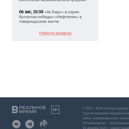
06 авг, 20:38
«Ак Барс» в серии
буллитов победил «Нефтяник» в
товарищеском матче
Новости раздела
© 2015 - 2026 Сетевое издани
18+
Зарегистрировано Федеральной
связи, информационных техно
(Роскомнадзор) – регистрацио
18 декабря 2020 г. (ранее сви