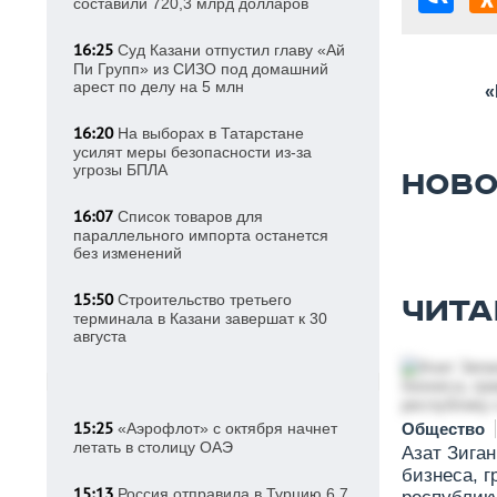
составили 720,3 млрд долларов
16:25
Суд Казани отпустил главу «Ай
Пи Групп» из СИЗО под домашний
арест по делу на 5 млн
«
16:20
На выборах в Татарстане
усилят меры безопасности из-за
угрозы БПЛА
НОВО
16:07
Список товаров для
параллельного импорта останется
без изменений
15:50
Строительство третьего
ЧИТА
терминала в Казани завершат к 30
августа
15:25
«Аэрофлот» с октября начнет
Общество
летать в столицу ОАЭ
Азат Зига
бизнеса, г
15:13
Россия отправила в Турцию 6,7