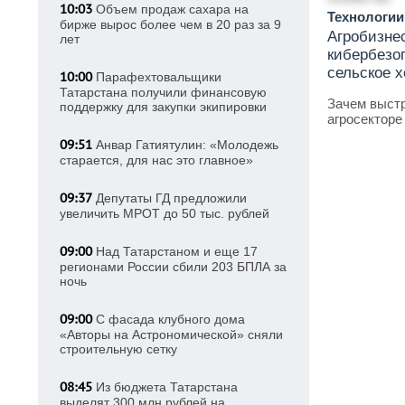
10:03
Объем продаж сахара на
Технологи
бирже вырос более чем в 20 раз за 9
Агробизнес
лет
кибербезо
сельское 
10:00
Парафехтовальщики
Татарстана получили финансовую
Зачем выстр
поддержку для закупки экипировки
агросекторе 
09:51
Анвар Гатиятулин: «Молодежь
старается, для нас это главное»
09:37
Депутаты ГД предложили
увеличить МРОТ до 50 тыс. рублей
09:00
Над Татарстаном и еще 17
регионами России сбили 203 БПЛА за
ночь
09:00
С фасада клубного дома
«Авторы на Астрономической» сняли
строительную сетку
08:45
Из бюджета Татарстана
выделят 300 млн рублей на