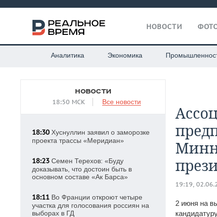
НОВОСТИ
ФОТО
Аналитика
Экономика
Промышленнос
НОВОСТИ
18:50 МСК
Все новости
​Ассо
пред
18:30
Хуснуллин заявил о заморозке
проекта трассы «Меридиан»
Минн
през
18:23
Семен Терехов: «Буду
доказывать, что достоин быть в
основном составе «Ак Барса»
19:19, 02.06
18:11
Во Франции откроют четыре
2 июня на в
участка для голосования россиян на
выборах в ГД
кандидатуру