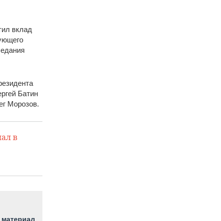
тил вклад
вующего
седания
президента
ергей Батин
ег Морозов.
ал в
 материал