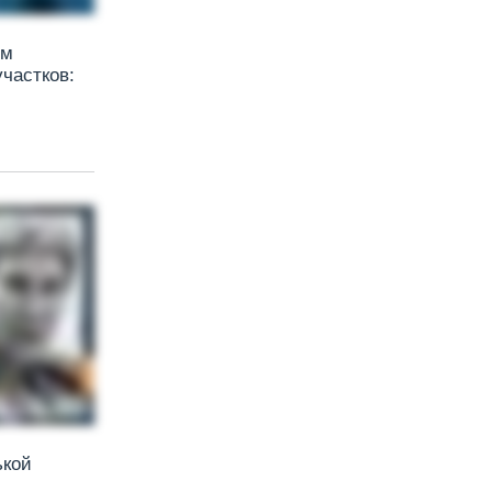
ем
частков:
ькой