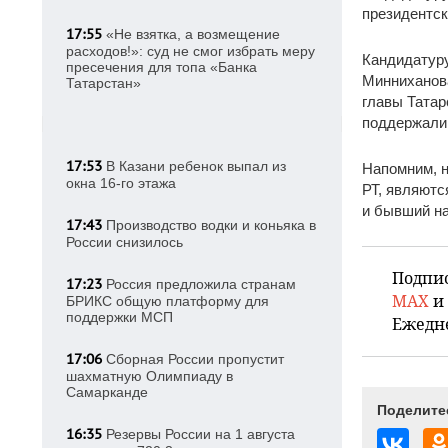
президентск
17:55
«Не взятка, а возмещение
расходов!»: суд не смог избрать меру
Кандидатуру
пресечения для топа «Банка
Минниханова
Татарстан»
главы Татар
поддержали
17:53
В Казани ребенок выпал из
Напомним, 
окна 16-го этажа
РТ, являютс
и бывший на
17:43
Производство водки и коньяка в
России снизилось
Подпи
17:23
Россия предложила странам
MAX
и
БРИКС общую платформу для
поддержки МСП
Ежедн
17:06
Сборная России пропустит
шахматную Олимпиаду в
Самарканде
Поделите
16:35
Резервы России на 1 августа