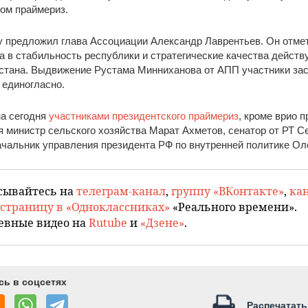
ом праймериз.
 предложил глава Ассоциации Александр Лаврентьев. Он отме
 в стабильность республики и стратегические качества дейст
стана. Выдвижение Рустама Минниханова от АПП участники за
 единогласно.
на сегодня
участниками президентского праймериз
, кроме врио 
я министр сельского хозяйства Марат Ахметов, сенатор от РТ С
чальник управления президента РФ по внутренней политике Ол
сывайтесь на
телеграм-канал
,
группу «ВКонтакте»
,
кан
страницу в «Одноклассниках»
«Реального времени».
евные видео на
Rutube
и
«Дзене»
.
сь в соцсетях
Распечатать