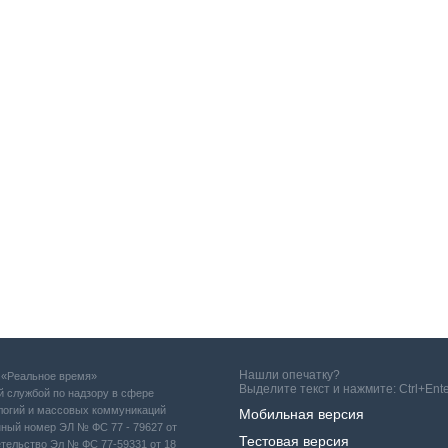
Нашли опечатку?
е «Реальное время»
Выделите текст и нажмите: Ctrl+Ent
 службой по надзору в сфере
логий и массовых коммуникаций
Мобильная версия
нный номер ЭЛ № ФС 77 - 79627 от
Тестовая версия
детельство Эл № ФС 77-59331 от 18