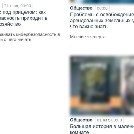
и
31 июл, 00:00
Общество
00:00
 под прицелом: как
Проблемы с освобождени
пасность приходит в
арендованных земельных у
хозяйство
что важно знать
аивать кибербезопасность в
Мнение эксперта
и с чего начать
Общество
01 авг, 00:00
Большая история в мален
комнате