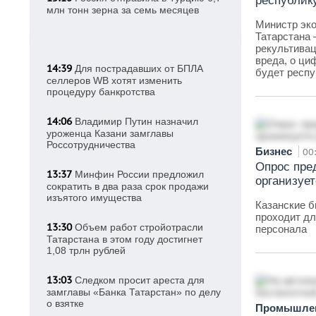
республику
млн тонн зерна за семь месяцев
Министр эко
Татарстана 
рекультивац
вреда, о ци
14:39
Для пострадавших от БПЛА
будет респу
селлеров WB хотят изменить
процедуру банкротства
14:06
Владимир Путин назначил
уроженца Казани замглавы
Россотрудничества
Бизнес
00
Опрос пре
13:37
Минфин России предложил
организует
сократить в два раза срок продажи
изъятого имущества
Казанские б
проходит дл
13:30
Объем работ стройотрасли
персонала
Татарстана в этом году достигнет
1,08 трлн рублей
13:03
Следком просит ареста для
замглавы «Банка Татарстан» по делу
о взятке
Промышле