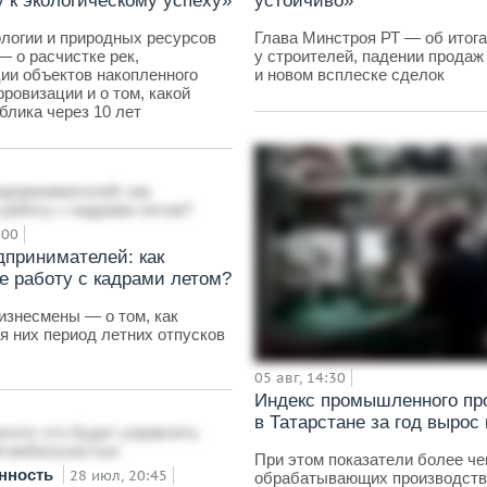
 к экологическому успеху»
устойчиво»
логии и природных ресурсов
Глава Минстроя РТ — об итога
— о расчистке рек,
у строителей, падении продаж
ии объектов накопленного
и новом всплеске сделок
фровизации и о том, какой
блика через 10 лет
:00
дпринимателей: как
е работу с кадрами летом?
изнесмены — о том, как
я них период летних отпусков
05 авг, 14:30
Индекс промышленного пр
в Татарстане за год вырос
При этом показатели более ч
нность
28 июл, 20:45
обрабатывающих производств