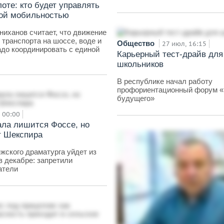
оте: кто будет управлять
ой мобильностью
иханов считает, что движение
 транспорта на шоссе, воде и
Общество
27 июл, 16:15
адо координировать с единой
Карьерный тест-драйв для
школьников
В республике начал работу
профориентационный форум 
будущего»
00:00
ала лишится Фоссе, но
т Шекспира
жского драматурга уйдет из
в декабре: запретили
атели