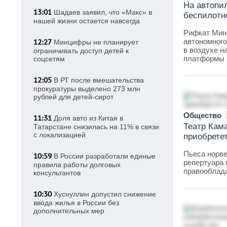
На автопил
13:01
Шадаев заявил, что «Макс» в
беспилотн
нашей жизни остается навсегда
Рифкат Минн
автономного
12:27
Минцифры не планирует
в воздухе н
ограничивать доступ детей к
платформы
соцсетям
12:05
В РТ после вмешательства
прокуратуры выделено 273 млн
рублей для детей-сирот
Общество
11:31
Доля авто из Китая в
Театр Кам
Татарстане снизилась на 11% в связи
с локализацией
приобрете
Пьеса норве
10:59
В России разработали единые
репертуара 
правила работы долговых
правооблад
консультантов
10:30
Хуснуллин допустил снижение
ввода жилья в России без
дополнительных мер