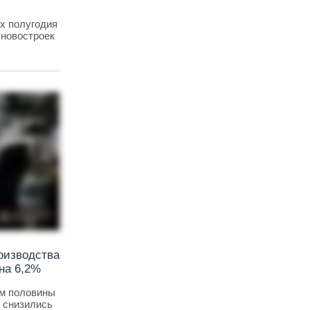
х полугодия
 новостроек
оизводства
 на 6,2%
ем половины
 снизились