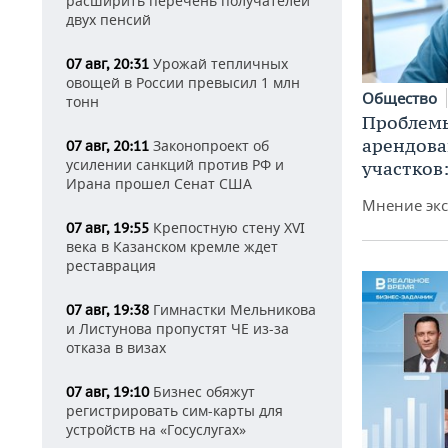
расширить перечень получателей
двух пенсий
Урожай тепличных
07 авг, 20:31
овощей в России превысил 1 млн
Общество
тонн
Проблемы
арендов
Законопроект об
07 авг, 20:11
усилении санкций против РФ и
участков
Ирана прошел Сенат США
Мнение экс
Крепостную стену XVI
07 авг, 19:55
века в Казанском кремле ждет
реставрация
Гимнастки Мельникова
07 авг, 19:38
и Листунова пропустят ЧЕ из-за
отказа в визах
Бизнес обяжут
07 авг, 19:10
регистрировать сим-карты для
устройств на «Госуслугах»