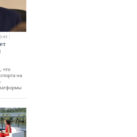
0:45
ет
й
, что
спорта на
о
платформы