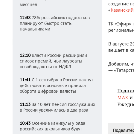
создание п
месяцев
«
Казанский
78% российских подростков
12:38
планируют быстро стать
ТК «Эфир» 
начальниками
региональн
В августе 
вещает в к
Власти России расширили
12:10
список премий, чьи лауреаты
Добавим, ч
освобождаются от НДФЛ
— «Татарст
С 1 сентября в России начнут
11:41
действовать основные правила
Подпи
оборота цифровой валюты
MAX
и
Ежедн
За 10 лет пенсия госслужащих
11:13
в России увеличилась в два раза
Осенние каникулы у ряда
10:43
российских школьников будут
Поделитес