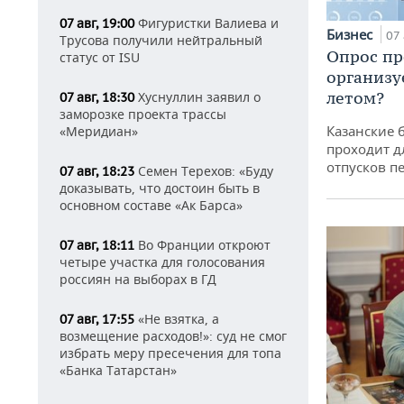
Фигуристки Валиева и
07 авг, 19:00
Бизнес
07 
Трусова получили нейтральный
Опрос пр
статус от ISU
организу
летом?
Хуснуллин заявил о
07 авг, 18:30
заморозке проекта трассы
Казанские 
«Меридиан»
проходит д
отпусков п
Семен Терехов: «Буду
07 авг, 18:23
доказывать, что достоин быть в
основном составе «Ак Барса»
Во Франции откроют
07 авг, 18:11
четыре участка для голосования
россиян на выборах в ГД
«Не взятка, а
07 авг, 17:55
возмещение расходов!»: суд не смог
избрать меру пресечения для топа
«Банка Татарстан»