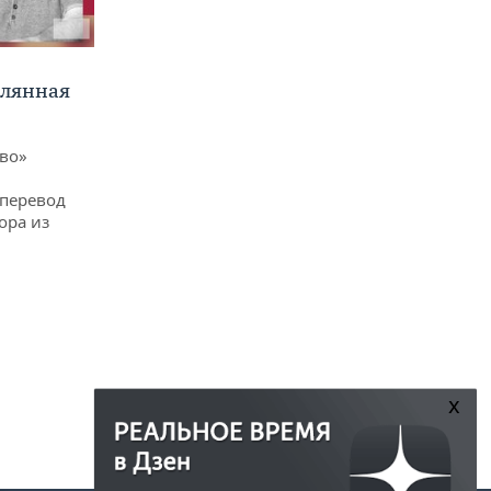
клянная
ево»
 перевод
ора из
x