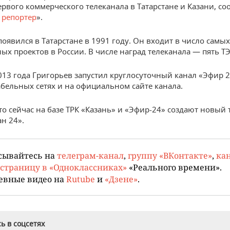
ервого коммерческого телеканала в Татарстане и Казани, с
 репортер
».
появился в Татарстане в 1991 году. Он входит в число самы
ых проектов в России. В числе наград телеканала — пять Т
2013 года Григорьев запустил круглосуточный канал «Эфир 2
абельных сетях и на официальном сайте канала.
то сейчас на базе ТРК «Казань» и «Эфир-24» создают новый 
ан 24».
сывайтесь на
телеграм-канал
,
группу «ВКонтакте»
,
кан
страницу в «Одноклассниках»
«Реального времени».
евные видео на
Rutube
и
«Дзене»
.
ь в соцсетях