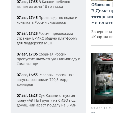
В Казани ребенок
07 авг, 17:53
Общество
выпал из окна 16-го этажа
В Доме п
татарски
Производство водки и
07 авг, 17:43
меценатс
коньяка в России снизилось
Завершена 
Россия предложила
07 авг, 17:23
«Квартал и
странам БРИКС общую платформу
для поддержки МСП
Сборная России
07 авг, 17:06
пропустит шахматную Олимпиаду в
Самарканде
Резервы России на 1
07 авг, 16:35
августа составили 720,3 млрд
долларов
Суд Казани отпустил
07 авг, 16:25
главу «Ай Пи Групп» из СИЗО под
домашний арест по делу на 5 млн
05 авг, 14:30