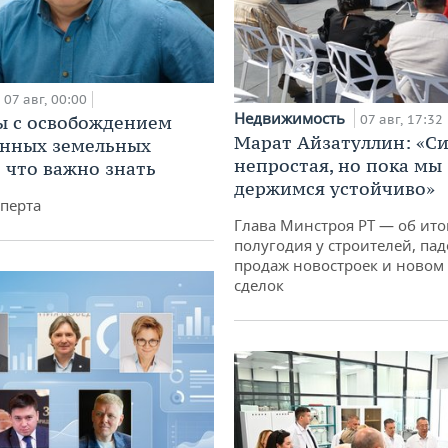
07 авг, 00:00
Недвижимость
 с освобождением
07 авг, 17:32
Марат Айзатуллин: «С
анных земельных
непростая, но пока мы
: что важно знать
держимся устойчиво»
перта
Глава Минстроя РТ — об ито
полугодия у строителей, па
продаж новостроек и новом 
сделок