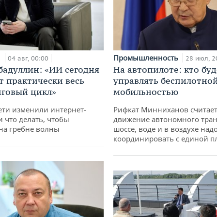
и
Промышленность
04 авг, 00:00
28 июл, 2
бадуллин: «ИИ сегодня
На автопилоте: кто буд
т практически весь
управлять беспилотно
говый цикл»
мобильностью
ети изменили интернет-
Рифкат Минниханов считает
и что делать, чтобы
движение автономного тран
 на гребне волны
шоссе, воде и в воздухе над
координировать с единой 