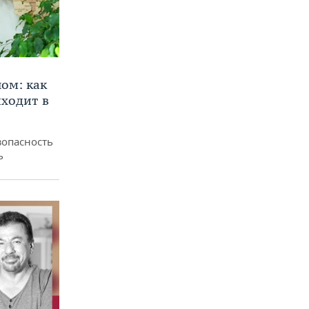
ом: как
ходит в
зопасность
ь