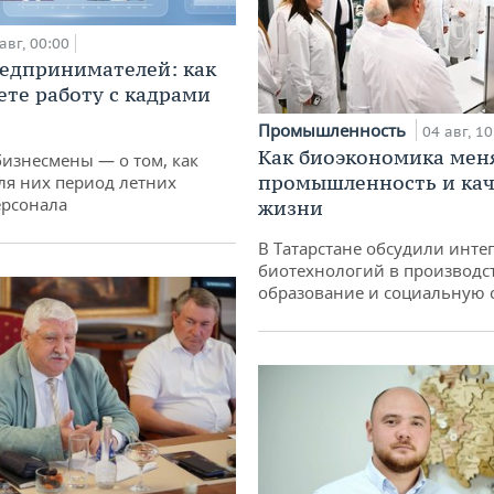
авг, 00:00
едпринимателей: как
ете работу с кадрами
Промышленность
04 авг, 10
Как биоэкономика мен
бизнесмены — о том, как
промышленность и кач
ля них период летних
ерсонала
жизни
В Татарстане обсудили инт
биотехнологий в производс
образование и социальную 