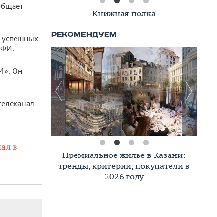
ообщает
Книжная полка
х успешных
ЭФИ.
4». Он
телеканал
ал в
Премиальное жилье в Казани:
тренды, критерии, покупатели в
2026 году