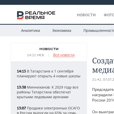
НОВОСТИ
ФОТО
Аналитика
Экономика
Промышленност
НОВОСТИ
Все новости
14:21 МСК
Созда
меди
В Татарстане к 1 сентября
14:15
планируют открыть 4 новые школы
21:42, 07.07.
Минниханов: К 2029 году все
13:38
Председате
районы Татарстана обеспечат
наградили 
крытыми ледовыми аренами
России 201
Продажи электронных ОСАГО
13:07
Он выиграл
в России выросли на 65% за семь