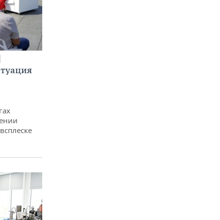
итуация
гах
дении
всплеске