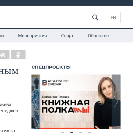
EN
ии
Мероприятия
Спорт
Общество
вным
рьева
менеджер
ги» за