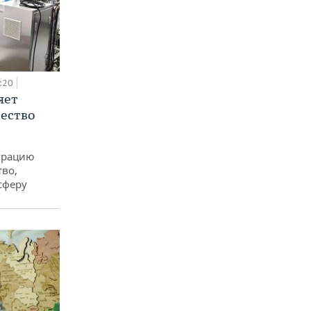
:20
яет
ество
еграцию
тво,
сферу