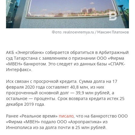
НЕФТЕХИМИЯ
РОЗНИЧНАЯ ТОРГОВЛЯ
НОВОСТИ ТЕХНОЛОГИЙ
МЕРОПРИЯТИЯ
НЕФТЬ
ТРАНСПОРТ
IT
НОВОСТИ МЕРОПРИЯТИЙ
СПОРТ
ОПК
Фото: realnoevremya.ru / Максим Платонов
УСЛУГИ
МЕДИА
ВЫЕЗДНАЯ РЕДАКЦИЯ
НОВОСТИ СПОРТА
ОБЩЕСТВО
ЭНЕРГЕТИКА
АКБ «Энергобанк» собирается обратиться в Арбитражный
ТЕЛЕКОММУНИКАЦИИ
БИЗНЕС-БРАНЧИ
ФУТБОЛ
НОВОСТИ ОБЩЕСТВА
ФОТОГАЛЕРЕЯ
суд Татарстана с заявлением о признании ООО «Фирма
«МВЕН» банкротом. Это следует из данных базы «СПАРК-
ONLINE-КОНФЕРЕНЦИИ
ХОККЕЙ
ВЛАСТЬ
СЮЖЕТЫ
Интерфакс».
ОТКРЫТАЯ ЛЕКЦИЯ
БАСКЕТБОЛ
ИНФРАСТРУКТУРА
СПРАВОЧНИК
Иск связан с просрочкой кредита. Сумма долга на 17
февраля 2020 года составляет 40,8 млн, из них
просроченный основной долг — 39,9 млн рублей, а
ВОЛЕЙБОЛ
ИСТОРИЯ
СПИСОК ПЕРСОН
ПОЛНАЯ ВЕРСИЯ
остальное — проценты. Срок возврата кредита истек 25
декабря 2019 года.
КИБЕРСПОРТ
КУЛЬТУРА
СПИСОК КОМПАНИЙ
Ранее «Реальное время»
писало
, что на банкротство ООО
«Фирма «МВЕН» подало ООО «Аэропрактика» из
ФИГУРНОЕ КАТАНИЕ
МЕДИЦИНА
Иннополиса из-за долга почти в 25 млн рублей.