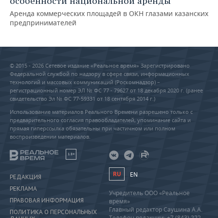
особенности национальной аренды
Аренда коммерческих площадей в ОКН глазами казанских
предпринимателей
© 2015 - 2026 Сетевое издание «Реальное время» Зарегистрировано
Федеральной службой по надзору в сфере связи, информационных
технологий и массовых коммуникаций (Роскомнадзор) –
регистрационный номер ЭЛ № ФС 77 - 79627 от 18 декабря 2020 г. (ранее
свидетельство Эл № ФС 77-59331 от 18 сентября 2014 г.)
Использование материалов Реального Времени разрешено только с
предварительного согласия правообладателей, упоминание сайта и
прямая гиперссылка обязательны при частичном или полном
воспроизведении материалов.
18+
RU
EN
РЕДАКЦИЯ
РЕКЛАМА
Учредитель ООО «Реальное
ПРАВОВАЯ ИНФОРМАЦИЯ
время»
Главный редактор Саушина А.А.
ПОЛИТИКА О ПЕРСОНАЛЬНЫХ
Телефон редакции: +7 (843) 222-