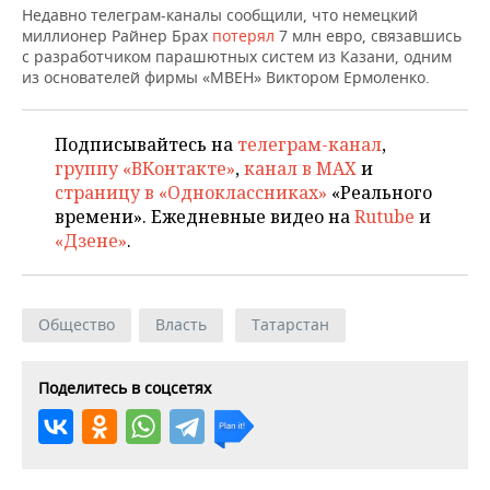
ВОДНЫЕ ВИДЫ СПОРТА
ОБРАЗОВАНИЕ
Недавно телеграм-каналы сообщили, что немецкий
миллионер Райнер Брах
потерял
7 млн евро, связавшись
ХОККЕЙ С МЯЧОМ
ПРОИСШЕСТВИЯ
с разработчиком парашютных систем из Казани, одним
из основателей фирмы «МВЕН» Виктором Ермоленко.
Подписывайтесь на
телеграм-канал
,
группу «ВКонтакте»
,
канал в MAX
и
страницу в «Одноклассниках»
«Реального
времени». Ежедневные видео на
Rutube
и
«Дзене»
.
Общество
Власть
Татарстан
Поделитесь в соцсетях