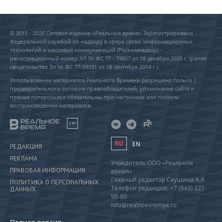
© 2015 - 2026 Сетевое издание «Реальное время» Зарегистрировано
Федеральной службой по надзору в сфере связи, информационных
технологий и массовых коммуникаций (Роскомнадзор) –
регистрационный номер ЭЛ № ФС 77 - 79627 от 18 декабря 2020 г. (ранее
свидетельство Эл № ФС 77-59331 от 18 сентября 2014 г.)
Использование материалов Реального Времени разрешено только с
предварительного согласия правообладателей, упоминание сайта и
прямая гиперссылка обязательны при частичном или полном
воспроизведении материалов.
18+
RU
EN
РЕДАКЦИЯ
РЕКЛАМА
Учредитель ООО «Реальное
ПРАВОВАЯ ИНФОРМАЦИЯ
время»
Главный редактор Саушина А.А.
ПОЛИТИКА О ПЕРСОНАЛЬНЫХ
Телефон редакции: +7 (843) 222-
ДАННЫХ
90-80
info@realnoevremya.ru