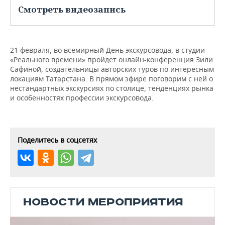
НЕФТЕХИМИЯ
Смотреть видеозапись
РОЗНИЧНАЯ ТОРГОВЛЯ
НОВОСТИ ТЕХНОЛОГИЙ
МЕРОПРИЯТИЯ
НЕФТЬ
ТРАНСПОРТ
IT
НОВОСТИ МЕРОПРИЯТИЙ
СПОРТ
ОПК
21 февраля, во всемирный День экскурсовода, в студии
«Реального времени» пройдет онлайн-конференция Зили
УСЛУГИ
МЕДИА
ВЫЕЗДНАЯ РЕДАКЦИЯ
НОВОСТИ СПОРТА
ОБЩЕСТВО
Сафиной, создательницы авторских туров по интересным
ЭНЕРГЕТИКА
локациям Татарстана. В прямом эфире поговорим с ней о
ТЕЛЕКОММУНИКАЦИИ
БИЗНЕС-БРАНЧИ
ФУТБОЛ
НОВОСТИ ОБЩЕСТВА
ФОТОГАЛЕРЕЯ
нестандартных экскурсиях по столице, тенденциях рынка
и особенностях профессии экскурсовода.
ONLINE-КОНФЕРЕНЦИИ
ХОККЕЙ
ВЛАСТЬ
СЮЖЕТЫ
ОТКРЫТАЯ ЛЕКЦИЯ
БАСКЕТБОЛ
ИНФРАСТРУКТУРА
СПРАВОЧНИК
Поделитесь в соцсетях
ВОЛЕЙБОЛ
ИСТОРИЯ
СПИСОК ПЕРСОН
ПОЛНАЯ ВЕРСИЯ
КИБЕРСПОРТ
КУЛЬТУРА
СПИСОК КОМПАНИЙ
НОВОСТИ МЕРОПРИЯТИЯ
ФИГУРНОЕ КАТАНИЕ
МЕДИЦИНА