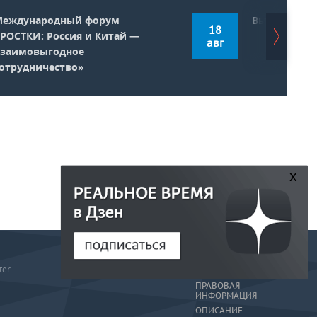
Международный форум
Выставка Rus
18
РОСТКИ: Россия и Китай —
авг
взаимовыгодное
отрудничество»
x
РЕДАКЦИЯ
ter
РЕКЛАМА
ПРАВОВАЯ
ИНФОРМАЦИЯ
ОПИСАНИЕ