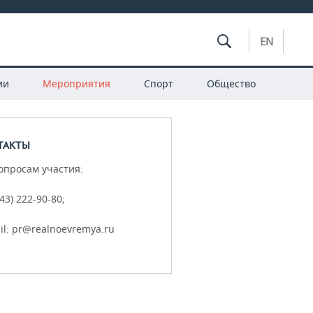
EN
ии
Мероприятия
Спорт
Общество
ТАКТЫ
опросам участия:
843) 222-90-80;
il: pr@realnoevremya.ru