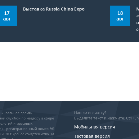
Выставка Russia China Expo
17
18
«
авг
авг
с
Нашли опечатку?
ие «Реальное время»
Выделите текст и нажмите: Ctrl+En
ой службой по надзору в сфере
ологий и массовых
Мобильная версия
р) – регистрационный номер ЭЛ
 2020 г. (ранее свидетельство Эл
Тестовая версия