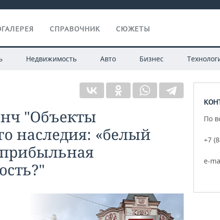
ГАЛЕРЕЯ
СПРАВОЧНИК
СЮЖЕТЫ
ь
Недвижимость
Авто
Бизнес
Технолог
КОН
анч "Объекты
По в
го наследия: «белый
+7 (
 прибыльная
e-ma
сть?"