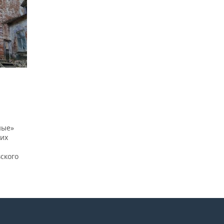
ные»
 их
ского