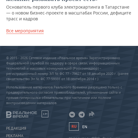
Основатель первого клуба электрокартинга в Татарстане
— о новом бизнес-проекте в масштабах России, дефиците
трасс и кадров
Все мероприятия
© 2015 - 2026 Сетевое издание «Реальное время» Зарегистрировано
Федеральной службой по надзору в сфере связи, информационных
технологий и массовых коммуникаций (Роскомнадзор) –
регистрационный номер ЭЛ № ФС 77 - 79627 от 18 декабря 2020 г. (ранее
свидетельство Эл № ФС 77-59331 от 18 сентября 2014 г.)
Использование материалов Реального Времени разрешено только с
предварительного согласия правообладателей, упоминание сайта и
прямая гиперссылка обязательны при частичном или полном
воспроизведении материалов.
18+
RU
EN
РЕДАКЦИЯ
РЕКЛАМА