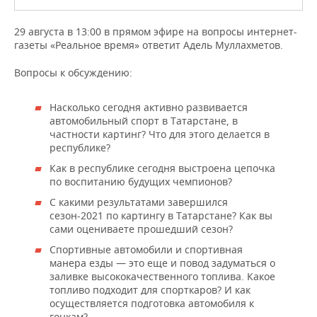
НЕФТЕХИМИЯ
РОЗНИЧНАЯ ТОРГОВЛЯ
НОВОСТИ ТЕХНОЛОГИЙ
МЕРОПРИЯТИЯ
29 августа в 13:00 в прямом эфире на вопросы интернет-
НЕФТЬ
газеты «Реальное время» ответит Адель Муллахметов.
ТРАНСПОРТ
IT
НОВОСТИ МЕРОПРИЯТИЙ
СПОРТ
ОПК
Вопросы к обсуждению:
УСЛУГИ
МЕДИА
ВЫЕЗДНАЯ РЕДАКЦИЯ
НОВОСТИ СПОРТА
ОБЩЕСТВО
ЭНЕРГЕТИКА
Насколько сегодня активно развивается
автомобильный спорт в Татарстане, в
ТЕЛЕКОММУНИКАЦИИ
БИЗНЕС-БРАНЧИ
ФУТБОЛ
НОВОСТИ ОБЩЕСТВА
ФОТОГАЛЕРЕЯ
частности картинг? Что для этого делается в
республике?
ONLINE-КОНФЕРЕНЦИИ
ХОККЕЙ
ВЛАСТЬ
СЮЖЕТЫ
Как в республике сегодня выстроена цепочка
по воспитанию будущих чемпионов?
ОТКРЫТАЯ ЛЕКЦИЯ
БАСКЕТБОЛ
ИНФРАСТРУКТУРА
СПРАВОЧНИК
С какими результатами завершился
сезон-2021 по картингу в Татарстане? Как вы
ВОЛЕЙБОЛ
ИСТОРИЯ
СПИСОК ПЕРСОН
ПОЛНАЯ ВЕРСИЯ
сами оцениваете прошедший сезон?
Спортивные автомобили и спортивная
КИБЕРСПОРТ
КУЛЬТУРА
СПИСОК КОМПАНИЙ
манера езды — это еще и повод задуматься о
заливке высококачественного топлива. Какое
ФИГУРНОЕ КАТАНИЕ
МЕДИЦИНА
топливо подходит для спорткаров? И как
осуществляется подготовка автомобиля к
гонкам?