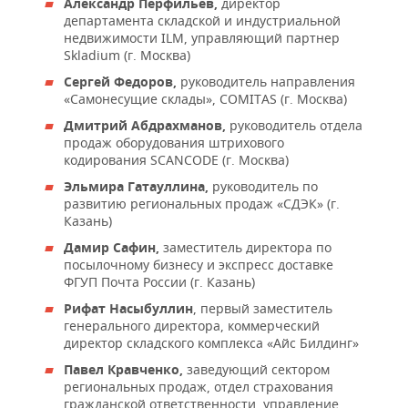
Александр Перфильев,
директор
НЕФТЕХИМИЯ
департамента складской и индустриальной
РОЗНИЧНАЯ ТОРГОВЛЯ
НОВОСТИ ТЕХНОЛОГИЙ
МЕРОПРИЯТИЯ
недвижимости ILM, управляющий партнер
НЕФТЬ
Skladium (г. Москва)
ТРАНСПОРТ
IT
НОВОСТИ МЕРОПРИЯТИЙ
СПОРТ
Сергей Федоров,
руководитель направления
ОПК
«Самонесущие склады», COMITAS (г. Москва)
УСЛУГИ
МЕДИА
ВЫЕЗДНАЯ РЕДАКЦИЯ
НОВОСТИ СПОРТА
ОБЩЕСТВО
Дмитрий Абдрахманов,
руководитель отдела
ЭНЕРГЕТИКА
продаж оборудования штрихового
ТЕЛЕКОММУНИКАЦИИ
БИЗНЕС-БРАНЧИ
ФУТБОЛ
НОВОСТИ ОБЩЕСТВА
ФОТОГАЛЕРЕЯ
кодирования SCANCODE (г. Москва)
Эльмира Гатауллина,
руководитель по
ONLINE-КОНФЕРЕНЦИИ
ХОККЕЙ
ВЛАСТЬ
СЮЖЕТЫ
развитию региональных продаж «СДЭК» (г.
Казань)
ОТКРЫТАЯ ЛЕКЦИЯ
БАСКЕТБОЛ
ИНФРАСТРУКТУРА
СПРАВОЧНИК
Дамир Сафин,
заместитель директора по
посылочному бизнесу и экспресс доставке
ФГУП Почта России (г. Казань)
ВОЛЕЙБОЛ
ИСТОРИЯ
СПИСОК ПЕРСОН
ПОЛНАЯ ВЕРСИЯ
Рифат Насыбуллин
, первый заместитель
генерального директора, коммерческий
КИБЕРСПОРТ
КУЛЬТУРА
СПИСОК КОМПАНИЙ
директор складского комплекса «Айс Билдинг»
ФИГУРНОЕ КАТАНИЕ
МЕДИЦИНА
Павел Кравченко,
заведующий сектором
региональных продаж, отдел страхования
гражданской ответственности, управление