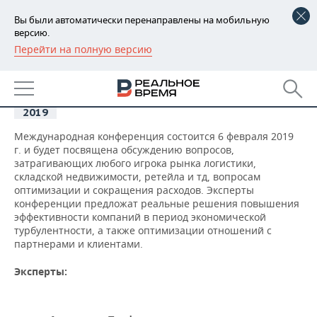
Вы были автоматически перенаправлены на мобильную
версию.
Перейти на полную версию
РЕГИОНЫ
06
Конференция «Логистика
БАШКОРТОСТАН
будущего в Казани»
НОВОСТИ
фев
2019
ТАТАРСТАН
АНАЛИТИКА
Международная конференция состоится 6 февраля 2019
УДМУРТИЯ
НОВОСТИ АНАЛИТИКИ
ЭКОНОМИКА
г. и будет посвящена обсуждению вопросов,
затрагивающих любого игрока рынка логистики,
складской недвижимости, ретейла и тд, вопросам
ДЕКЛАРАЦИИ О ДОХОДАХ
НОВОСТИ ЭКОНОМИКИ
ПРОМЫШЛЕННОСТЬ
оптимизации и сокращения расходов. Эксперты
конференции предложат реальные решения повышения
КОРОЛИ ГОСЗАКАЗА ПФО
ФИНАНСЫ
НОВОСТИ
НЕДВИЖИМОСТЬ
эффективности компаний в период экономической
ПРОМЫШЛЕННОСТИ
турбулентности, а также оптимизации отношений с
партнерами и клиентами.
ВУЗЫ ТАТАРСТАНА
БАНКИ
НОВОСТИ НЕДВИЖИМОСТИ
АВТО
АГРОПРОМ
Эксперты:
КОМУ ПРИНАДЛЕЖАТ
БЮДЖЕТ
НОВОСТИ АВТО
БИЗНЕС
ТОРГОВЫЕ ЦЕНТРЫ
МАШИНОСТРОЕНИЕ
ТАТАРСТАНА
ИНВЕСТИЦИИ
НОВОСТИ БИЗНЕСА
ТЕХНОЛОГИИ