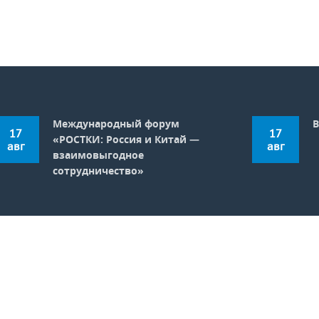
Международный форум
В
17
17
«РОСТКИ: Россия и Китай —
авг
авг
взаимовыгодное
сотрудничество»