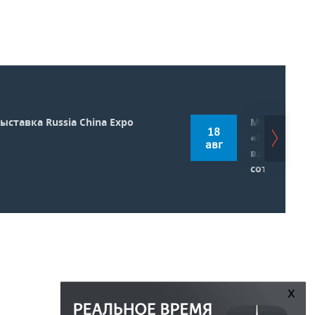
ыставка Russia China Expo
Междунаро
18
«РОСТКИ: Ро
авг
взаимовыго
сотрудниче
x