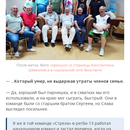
После матча.
скриншот со страницы Константина
Шевкопляса в социальной сети Вконтакте
— …
Который
умер
,
не
выдержав
утраты
членов
семьи
.
— Да, хороший был парнишка, и в схватках мы его
использовали, и на краю мог сыграть, быстрый. Они в
команде были со старшим братом Сергеем, но Слава
выглядел посильнее.
Я же в той команде «Стрела» в регби-13 работал
начальником команд и застал времена, когда на