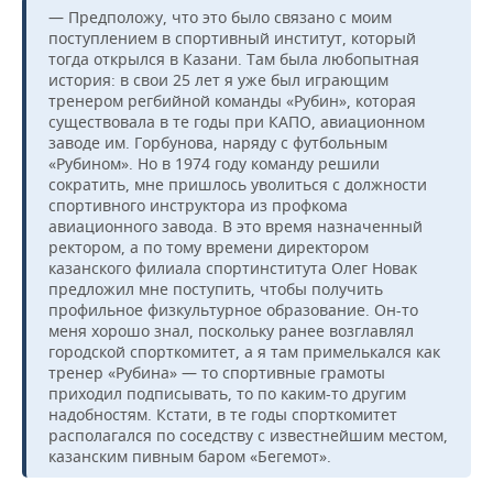
— Предположу, что это было связано с моим
поступлением в спортивный институт, который
тогда открылся в Казани. Там была любопытная
история: в свои 25 лет я уже был играющим
тренером регбийной команды «Рубин», которая
существовала в те годы при КАПО, авиационном
заводе им. Горбунова, наряду с футбольным
«Рубином». Но в 1974 году команду решили
сократить, мне пришлось уволиться с должности
спортивного инструктора из профкома
авиационного завода. В это время назначенный
ректором, а по тому времени директором
казанского филиала спортинститута Олег Новак
предложил мне поступить, чтобы получить
профильное физкультурное образование. Он-то
меня хорошо знал, поскольку ранее возглавлял
городской спорткомитет, а я там примелькался как
тренер «Рубина» — то спортивные грамоты
приходил подписывать, то по каким-то другим
надобностям. Кстати, в те годы спорткомитет
располагался по соседству с известнейшим местом,
казанским пивным баром «Бегемот».