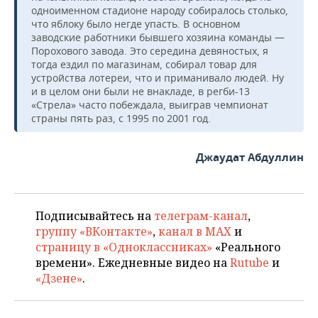
одноименном стадионе народу собиралось столько,
что яблоку было негде упасть. В основном
заводские работники бывшего хозяина команды —
Порохового завода. Это середина девяностых, я
тогда ездил по магазинам, собирал товар для
устройства лотереи, что и приманивало людей. Ну
и в целом они были не внакладе, в регби-13
«Стрела» часто побеждала, выиграв чемпионат
страны пять раз, с 1995 по 2001 год.
Джаудат Абдуллин
Подписывайтесь на
телеграм-канал
,
группу «ВКонтакте»
,
канал в MAX
и
страницу в «Одноклассниках»
«Реального
времени». Ежедневные видео на
Rutube
и
«Дзене»
.