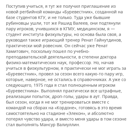
Поступив учиться, я тут же получил приглашение из
новой регбийной команды «Буревестник», созданной на
базе студентов КГУ, и не только. Туда уже бывшие
рубиновцы ушли, тот же Рашид Валеев, они подтянули
пару игроков, учившихся в КГМУ, медицинском, я —
студент института физкультуры, но основа была своя, а
руководил также играющий тренер Ренат Гайнутдинов,
практически мой ровесник. Он сейчас уже Ренат
Хамитович, поскольку пошел по учебно-
преподавательской деятельности, в степени доктора
физико-математических наук, профессор. Но, начав
учиться в физкультурном, я практически не мог играть за
«Буревестник», провел за сезон всего какую-то пару игр,
которые, наверное, не остались в справочниках. А уже со
следующего, 1975 года я стал полноценным игроком
«Буревестника». Выполнял практически все штрафные,
реализации попыток, дроп-голы, удары в аут. Правда,
был сезон, когда я не мог тренироваться вместе с
командой на сборах на «Кордоне», готовясь в это время
самостоятельно на стадионе «Элекон», и абсолютно
потерял чувство удара, и вместо меня удары в том сезоне
стал выполнять Мансур Валиуллин.