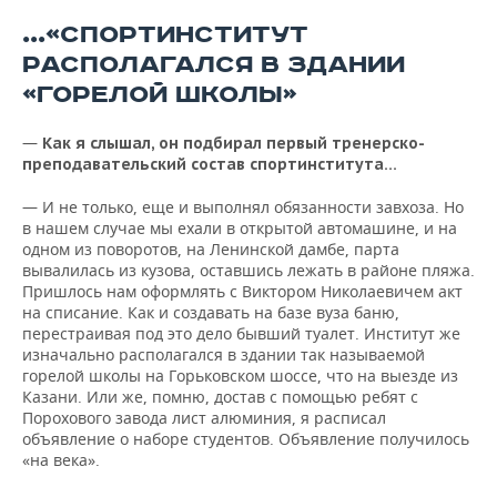
...«СПОРТИНСТИТУТ
РАСПОЛАГАЛСЯ В ЗДАНИИ
«ГОРЕЛОЙ ШКОЛЫ»
—
Как
я
слышал
,
он
подбирал
первый
тренерско
-
преподавательский
состав
спортинститута
...
— И не только, еще и выполнял обязанности завхоза. Но
в нашем случае мы ехали в открытой автомашине, и на
одном из поворотов, на Ленинской дамбе, парта
вывалилась из кузова, оставшись лежать в районе пляжа.
Пришлось нам оформлять с Виктором Николаевичем акт
на списание. Как и создавать на базе вуза баню,
перестраивая под это дело бывший туалет. Институт же
изначально располагался в здании так называемой
горелой школы на Горьковском шоссе, что на выезде из
Казани. Или же, помню, достав с помощью ребят с
Порохового завода лист алюминия, я расписал
объявление о наборе студентов. Объявление получилось
«на века».