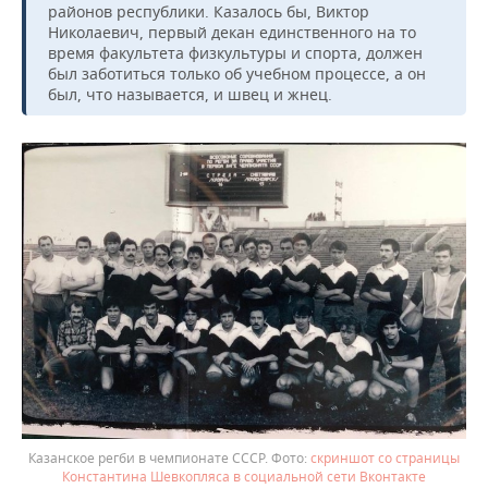
районов республики. Казалось бы, Виктор
Николаевич, первый декан единственного на то
время факультета физкультуры и спорта, должен
был заботиться только об учебном процессе, а он
был, что называется, и швец и жнец.
Казанское регби в чемпионате СССР.
скриншот со страницы
Константина Шевкопляса в социальной сети Вконтакте