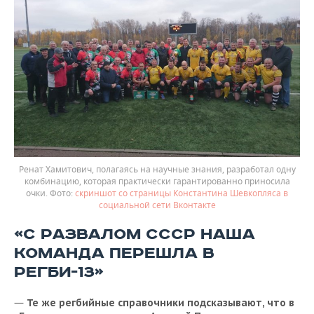
Ренат Хамитович, полагаясь на научные знания, разработал одну
комбинацию, которая практически гарантированно приносила
очки.
скриншот со страницы Константина Шевкопляса в
социальной сети Вконтакте
«С РАЗВАЛОМ СССР НАША
КОМАНДА ПЕРЕШЛА В
РЕГБИ-13»
—
Те
же
регбийные
справочники
подсказывают
,
что
в