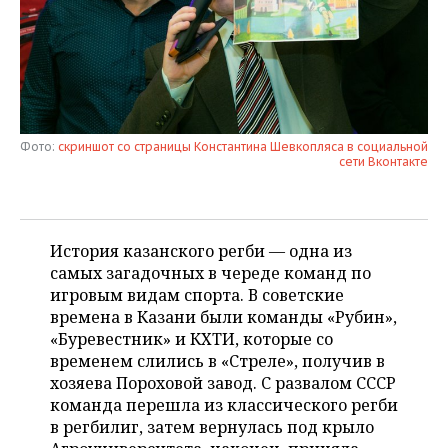
НЕФТЕХИМИЯ
РОЗНИЧНАЯ ТОРГОВЛЯ
НОВОСТИ ТЕХНОЛОГИЙ
МЕРОПРИЯТИЯ
НЕФТЬ
ТРАНСПОРТ
IT
НОВОСТИ МЕРОПРИЯТИЙ
СПОРТ
ОПК
УСЛУГИ
МЕДИА
ВЫЕЗДНАЯ РЕДАКЦИЯ
НОВОСТИ СПОРТА
ОБЩЕСТВО
ЭНЕРГЕТИКА
Фото:
скриншот со страницы Константина Шевкопляса в социальной
сети Вконтакте
ТЕЛЕКОММУНИКАЦИИ
БИЗНЕС-БРАНЧИ
ФУТБОЛ
НОВОСТИ ОБЩЕСТВА
ФОТОГАЛЕРЕЯ
ONLINE-КОНФЕРЕНЦИИ
ХОККЕЙ
ВЛАСТЬ
СЮЖЕТЫ
История казанского регби — одна из
ОТКРЫТАЯ ЛЕКЦИЯ
БАСКЕТБОЛ
ИНФРАСТРУКТУРА
СПРАВОЧНИК
самых загадочных в череде команд по
игровым видам спорта. В советские
ВОЛЕЙБОЛ
ИСТОРИЯ
СПИСОК ПЕРСОН
ПОЛНАЯ ВЕРСИЯ
времена в Казани были команды «Рубин»,
«Буревестник» и КХТИ, которые со
КИБЕРСПОРТ
КУЛЬТУРА
СПИСОК КОМПАНИЙ
временем слились в «Стреле», получив в
хозяева Пороховой завод. С развалом СССР
команда перешла из классического регби
ФИГУРНОЕ КАТАНИЕ
МЕДИЦИНА
в регбилиг, затем вернулась под крыло