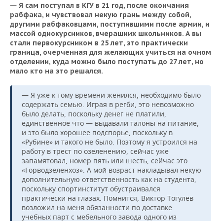
—
Я
сам
поступал
в
КГУ
в
21
год
,
после
окончания
рабфака
,
и
чувствовал
некую
грань
между
собой
,
другими
рабфаковцами
,
поступившими
после
армии
,
и
массой
однокурсников, в
черашних
школьников
.
А
вы
стали
первокурсником
в
25
лет
,
это
практически
граница
,
очерченная
для
желающих
учиться
на
очном
отделении
,
куда
можно
было
поступать
до
27
лет
,
но
мало
кто
на
это
решался
.
— Я уже к тому времени женился, необходимо было
содержать семью. Играя в регби, это невозможно
было делать, поскольку денег не платили,
единственное что — выдавали талоны на питание,
и это было хорошее подспорье, поскольку в
«Рубине» и такого не было. Поэтому я устроился на
работу в трест по озеленению, сейчас уже
запамятовал, номер пять или шесть, сейчас это
«Горводзеленхоз». А мой возраст накладывал некую
дополнительную ответственность как на студента,
поскольку спортинститут обустраивался
практически на глазах. Помнится, Виктор Тогулев
возложил на меня обязанности по доставке
учебных парт с мебельного завода одного из