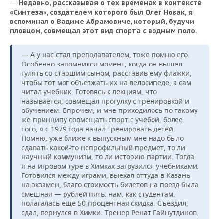
—
Недавно
,
рассказывая
о
тех
временах
в
контексте
«
Синтеза
»,
создателем
которого
был
Олег
Новак
,
я
вспоминал
о
Вадиме
Абрамовиче
,
который
,
будучи
пловцом
,
совмещал
этот
вид
спорта
с
водным
поло
.
— А у нас стал преподавателем, тоже помню его.
Особенно запомнился момент, когда он вышел
гулять со старшим сыном, расставив ему флажки,
чтобы тот мог объезжать их на велосипеде, а сам
читал учебник. Готовясь к лекциям, что
называется, совмещал прогулку с тренировкой и
обучением. Впрочем, и мне приходилось по такому
же принципу совмещать спорт с учебой, более
того, я с 1979 года начал тренировать детей.
Помню, уже ближе к выпускным мне надо было
сдавать какой-то непрофильный предмет, то ли
научный коммунизм, то ли историю партии. Тогда
я на игровом туре в Химках загрузился учебниками.
Готовился между играми, выехал оттуда в Казань
на экзамен, благо стоимость билетов на поезд была
смешная — рублей пять, нам, как студентам,
полагалась еще 50-процентная скидка. Съездил,
сдал, вернулся в Химки. Тренер Ренат Гайнутдинов,