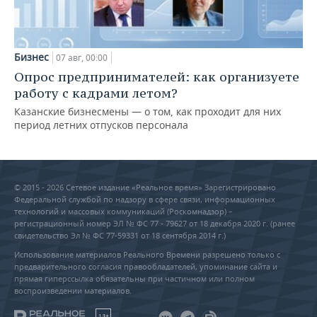
Бизнес
07 авг, 00:00
Опрос предпринимателей: как организуете
работу с кадрами летом?
Казанские бизнесмены — о том, как проходит для них
период летних отпусков персонала
© 2015 - 2026 Сетевое издание «Реальное время» Зарегистрировано
Федеральной службой по надзору в сфере связи, информационных
технологий и массовых коммуникаций (Роскомнадзор) –
регистрационный номер ЭЛ № ФС 77 - 79627 от 18 декабря 2020 г. (ранее
свидетельство Эл № ФС 77-59331 от 18 сентября 2014 г.)
Использование материалов Реального Времени разрешено только с
предварительного согласия правообладателей, упоминание сайта и
прямая гиперссылка обязательны при частичном или полном
воспроизведении материалов.
18+