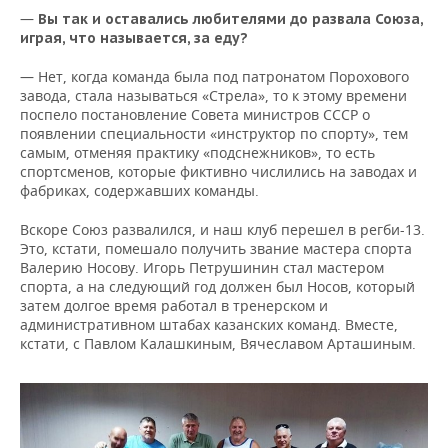
—
Вы
так
и
оставались
любителями
до
развала
Союза
,
играя
,
что
называется
,
за
еду
?
— Нет, когда команда была под патронатом Порохового
завода, стала называться «Стрела», то к этому времени
поспело постановление Совета министров СССР о
появлении специальности «инструктор по спорту», тем
самым, отменяя практику «подснежников», то есть
спортсменов, которые фиктивно числились на заводах и
фабриках, содержавших команды.
Вскоре Союз развалился, и наш клуб перешел в регби-13.
Это, кстати, помешало получить звание мастера спорта
Валерию Носову. Игорь Петрушинин стал мастером
спорта, а на следующий год должен был Носов, который
затем долгое время работал в тренерском и
административном штабах казанских команд. Вместе,
кстати, с Павлом Калашкиным, Вячеславом Арташиным.