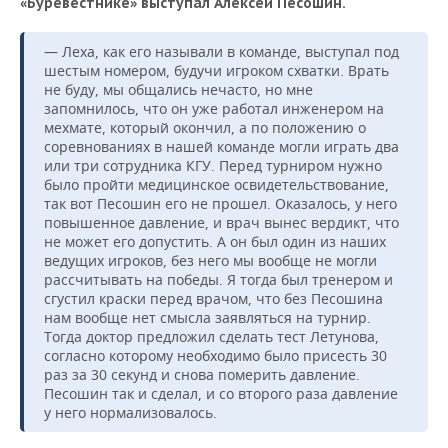
«
Буревестнике
»
выступал
Алексей
Песошин
.
— Леха, как его называли в команде, выступал под
шестым номером, будучи игроком схватки. Врать
не буду, мы общались нечасто, но мне
запомнилось, что он уже работал инженером на
мехмате, который окончил, а по положению о
соревнованиях в нашей команде могли играть два
или три сотрудника КГУ. Перед турниром нужно
было пройти медицинское освидетельствование,
так вот Песошин его не прошел. Оказалось, у него
повышенное давление, и врач вынес вердикт, что
не может его допустить. А он был один из наших
ведущих игроков, без него мы вообще не могли
рассчитывать на победы. Я тогда был тренером и
сгустил краски перед врачом, что без Песошина
нам вообще нет смысла заявляться на турнир.
Тогда доктор предложил сделать тест Летунова,
согласно которому необходимо было присесть 30
раз за 30 секунд и снова померить давление.
Песошин так и сделал, и со второго раза давление
у него нормализовалось.