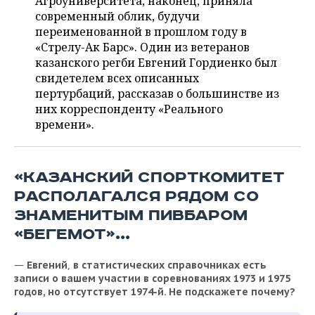
Агроуниверситета, наконец, приняла
ВОДНЫЕ ВИДЫ СПОРТА
ОБРАЗОВАНИЕ
современный облик, будучи
переименованной в прошлом году в
ХОККЕЙ С МЯЧОМ
ПРОИСШЕСТВИЯ
«Стрелу-Ак Барс». Один из ветеранов
казанского регби Евгений Гордиенко был
свидетелем всех описанных
пертурбаций, рассказав о большинстве из
них корреспонденту «Реального
времени».
«КАЗАНСКИЙ СПОРТКОМИТЕТ
РАСПОЛАГАЛСЯ РЯДОМ СО
ЗНАМЕНИТЫМ ПИВБАРОМ
«БЕГЕМОТ»...
—
,
Евгений
в
статистических
справочниках
есть
записи
о
вашем
участии
в
соревнованиях
1973
и
1975
годов
,
но
отсутствует
1974-
й
.
Не
подскажете
почему
?