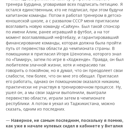
тренера Бурдина, уговаривая всех подписать петицию. Я
остался единственным, кто не подписал, при этом будучи
капитаном команды. Потом я работал тренером в детско-
юношеской школе, а с развалом СССР меня пригласили
возглавить новую команду «Сайхун». Был такой спонсор
по имени Алим, ранее игравший в футбол, а на тот
момент возглавлявший нефтебазу, и гарантировавший
финансирование команды, которая должна была пройти
путь от первенства области до чемпионата страны. В
помощники я пригласил Игоря Шеногина, которого знал
по «Памиру», затем по игре в «Ходженде». Правда, он был
любителем злачной жизни, хотя и некрасиво так
говорить о покойном, но я думал, что он преодолеет свои
слабости, тем более, что он мне это обещал. Пригласил
его работать, однако он помощником оказался никаким,
практически не участвуя в тренировочном процессе. Ну,
ушел он, а мы свои задачи выполнили, выиграли
первенство области, играли затем в чемпионате
республики. А потом я уехал из Таджикистана, можно
сказать, одним из последних.
—
Наверное, не самым последним, поскольку я помню,
как уже в начале нулевых сидел в кабинете у Виталия