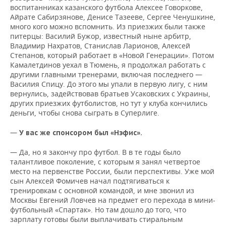
воспитанниках казанского футбола Алексее Говоркове,
Айрате Сабирзянове, Денисе Тазееве, Сергее Ченушкине,
много кого можно вспомнить. Из приезжих были также
питерцы: Василий Бужор, известный ныне арбитр,
Владимир Нахратов, Станислав Ларионов, Алексей
Степанов, который работает в «Новой Генерации». Потом
Камалетдинов уехал в Тюмень, я продолжал работать с
другими главными тренерами, включая последнего —
Василия Спицу. До этого мы упали в первую лигу, с ним
вернулись, задействовав братьев Усаковских с Украины,
других приезжих футболистов, но тут у клуба кончились
деньги, чтобы снова сыграть в Суперлиге.
—
У вас же спонсором был «Нэфис».
— Да, но я закончу про футбол. В в те годы было
талантливое поколение, с которым я занял четвертое
место на первенстве России, были перспективы. Уже мой
сын Алексей Фомичев начал подтягиваться к
тренировкам с основной командой, и мне звонил из
Москвы Евгений Ловчев на предмет его перехода в мини-
футбольный «Спартак». Но там дошло до того, что
зарплату готовы были выплачивать стиральным