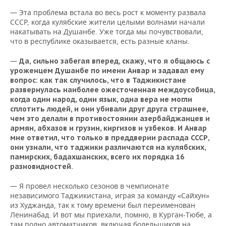
— Эта проблема встала во весь рост к моменту развала
СССР, когда кулябские жители целыми волнами начали
накатывать на Душанбе. Уже тогда мы почувствовали,
что в республике оказывается, есть разные кланы.
—
Да, сильно забегая вперед, скажу, что я общаюсь с
уроженцем Душанбе по имени Анвар и задавал ему
вопрос: как так случилось, что в Таджикистане
развернулась наиболее ожесточенная междоусобица,
когда один народ, один язык, одна вера не могли
сплотить людей, и они убивали друг друга страшнее,
чем это делали в противостоянии азербайджанцев и
армян, абхазов и грузин, киргизов и узбеков. И Анвар
мне ответил, что только в преддверии распада СССР,
они узнали, что таджики различаются на кулябских,
памирских, бадахшанских, всего их порядка 16
разновидностей.
— Я провел несколько сезонов в чемпионате
независимого Таджикистана, играя за команду «Сайхун»
из Худжанда, так к тому времени был переименован
Ленинабад. И вот мы приехали, помню, в Курган-Тюбе, а
там полно автоматчиков, включая болельщиков на