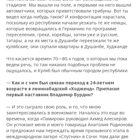
стадионе. Мы вышли на поле, а первыми на него вышли
автоматчики, которых приветствовали трибуны. Вот ты
видел когда-нибудь такое? И конфронтация нарастала,
поскольку из республики начали уезжать те же немцы,
которые возвращались в Германию по программе
переселения, греки, корейцы, затем уже и русские,
татары, а на их места в Душанбе переезжали те же
кулябские, они скупали квартиры в Душанбе, Худжанде.
Что касается времен 70—80-х годов, о которых мы пока
ведем речь, то там никаких подобных проблем не
ощущалось, и Куляб был обычным городом республики.
—
Как и с чем был связан переход в 24-летнем
возрасте в ленинабадский «Ходженд». Пригласил
первый наставник Владимир Бурдин?
— И это сыграло свою роль, и то, что мною
заинтересовались в военкомате. Началось это еще во
времена, когда «Памиром» руководил Ахмед Алескеров.
Он успокоил меня и моего товарища Анатолия Родионова
и предложил нам переждать время призывного этапа в
международном лагере «Спутник» в Сочи. Нам дали две