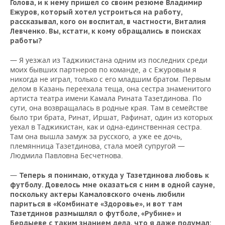
Голова, и к нему пришел со своим резюме Владимир
Ежуров, который хотел устроиться на работу,
рассказывал, кого он воспитал, в частности, Виталия
Левченко. Вы, кстати, к кому обращались в поисках
работы?
— Я уезжал из Таджикистана одним из последних среди
моих бывших партнеров по команде, а с Ежуровым я
никогда не играл, только с его младшим братом. Первым
делом в Казань переехала теща, она сестра знаменитого
артиста театра имени Камала Рината Тазетдинова. По
сути, она возвращалась в родные края. Там в семействе
было три брата, Ринат, Иршат, Рафинат, один из которых
уехал в Таджикистан, как и одна-единственная сестра.
Там она вышла замуж за русского, а уже ее дочь,
племянница Тазетдинова, стала моей супругой —
Людмила Павловна Бесчетнова.
—
Теперь я понимаю, откуда у Тазетдинова любовь к
футболу. Довелось мне оказаться с ним в одной сауне,
поскольку актеры Камаловского очень любили
париться в «Комбинате «Здоровье», и вот там
Тазетдинов размышлял о футболе, «Рубине» и
Бердыеве с таким знанием дела, что я даже подумал: