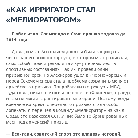
«КАК ИРРИГАТОР СТАЛ
«МЕЛИОРАТОРОМ»
—
Любопытно, Олимпиада в Сочи прошла задолго до
2014 года!
— Да-да, и мы с Анатолием должны были защищать
честь нашего жилого корпуса, в котором мы проживали,
само собой, повыигрывали там кучу первых мест в
спортивных состязаниях. Так мы провели один
призывной срок, но Алескеров ушел в «Черноморец», и
перед Секечем снова стала проблема сохранить меня от
армейского призыва. Попробовали в структуры МВД,
туда-сюда, никак, в итоге я перешел в «Ходженд», правда,
и там не могли гарантировать мне брони. Поэтому, когда
военные во время очередного призыва стали особо
допекать, я перешел в команду «Мелиоратор» из Кзыл-
Орды, это Казахская ССР. У них было 10 бронированных
мест под армейский призыв.
—
Все-таки, советский спорт это кладезь историй.