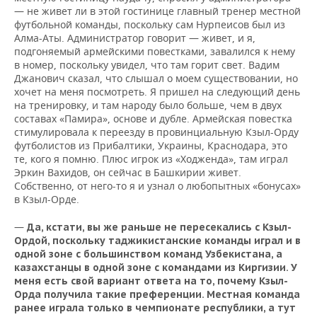
— не живет ли в этой гостинице главный тренер местной
футбольной команды, поскольку сам Нурпеисов был из
Алма-Аты. Администратор говорит — живет, и я,
подгоняемый армейскими повестками, завалился к нему
в номер, поскольку увидел, что там горит свет. Вадим
Джанович сказал, что слышал о моем существовании, но
хочет на меня посмотреть. Я пришел на следующий день
на тренировку, и там народу было больше, чем в двух
составах «Памира», основе и дубле. Армейская повестка
стимулировала к переезду в провинциальную Кзыл-Орду
футболистов из Прибалтики, Украины, Краснодара, это
те, кого я помню. Плюс игрок из «Ходженда», там играл
Эркин Вахидов, он сейчас в Башкирии живет.
Собственно, от него-то я и узнал о любопытных «бонусах»
в Кзыл-Орде.
—
Да, кстати, вы же раньше не пересекались с Кзыл-
Ордой, поскольку таджикистанские команды играл и в
одной зоне с большинством команд Узбекистана, а
казахстанцы в одной зоне с командами из Киргизии. У
меня есть свой вариант ответа на то, почему Кзыл-
Орда получила такие преференции. Местная команда
ранее играла только в чемпионате республики, а тут