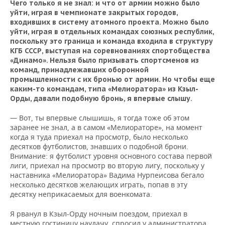
Чего только я не знал: и что от армии можно было
уйти, играя в чемпионате закрытых городов,
входивших в систему атомного проекта. Можно было
уйти, играя в отдельных командах союзных республик,
поскольку это граница и команда входила в структуру
КГБ СССР, выступая на соревнованиях спортобщества
«Динамо». Нельзя было призывать спортсменов из
команд, принадлежавших оборонной
промышленности с их бронью от армии. Но чтобы еще
каким-то командам, типа «Мелиоратора» из Кзыл-
Орды, давали подобную бронь, я впервые слышу.
— Вот, ты впервые слышишь, я тогда тоже об этом
заранее не знал, а в самом «Мелиораторе», на момент
когда я туда приехал на просмотр, было несколько
десятков футболистов, знавших о подобной брони.
Внимание: я футболист уровня основного состава первой
лиги, приехал на просмотр во вторую лигу, поскольку у
наставника «Мелиоратора» Вадима Нурпеисова бегало
несколько десятков желающих играть, попав в эту
десятку неприкасаемых для военкомата.
Я рванул в Кзыл-Орду ночным поездом, приехал в
местную гостиницу наудачу, спросил у администратора