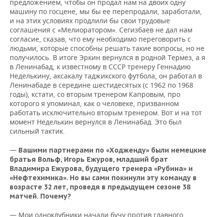
предложением, чтобы он продал нам на двоих одну
машину по госцене, мы бы ее перепродали, заработали,
и на этих условиях продлили бы свои трудовые
соглашения с «Мелиоратором». Сегизбаев не дал нам
согласие, сказав, что ему необходимо переговорить с
людьми, которые способны решать такие вопросы, но не
получилось. В итоге Эркин вернулся в родной Термез, а я
в Ленинабад, к известному в СССР тренеру Геннадию
Неделькину, аксакалу таджикского футбола, он работал в
Ленинабаде в середине шестидесятых (с 1962 по 1968
годы), кстати, со вторым тренером Капровым, про
которого я упоминал, как о человеке, призванном
работать исключительно вторым тренером. Вот и на тот
момент Неделькин вернулся в Ленинабад. Это был
сильный тактик.
—
Вашими партнерами по «Ходженду» были немецкие
братья Вольф, Игорь Ежуров, младший брат
Владимира Ежурова, будущего тренера «Рубина» и
«Нефтехимика». Но вы сами покинули эту команду в
возрасте 32 лет, проведя в предыдущем сезоне 38
матчей. Почему?
— Мои одноклубники начали бучу против главного