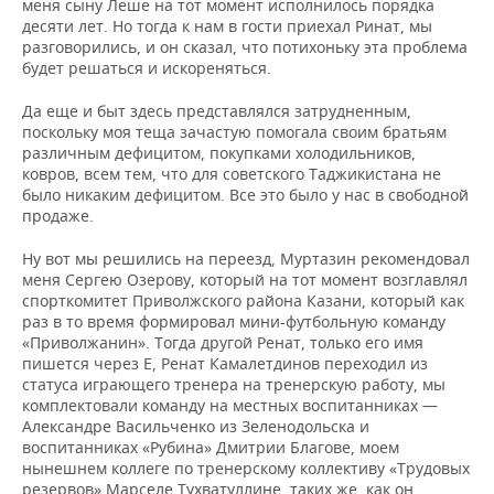
меня сыну Леше на тот момент исполнилось порядка
десяти лет. Но тогда к нам в гости приехал Ринат, мы
разговорились, и он сказал, что потихоньку эта проблема
будет решаться и искореняться.
Да еще и быт здесь представлялся затрудненным,
поскольку моя теща зачастую помогала своим братьям
различным дефицитом, покупками холодильников,
ковров, всем тем, что для советского Таджикистана не
было никаким дефицитом. Все это было у нас в свободной
продаже.
Ну вот мы решились на переезд, Муртазин рекомендовал
меня Сергею Озерову, который на тот момент возглавлял
спорткомитет Приволжского района Казани, который как
раз в то время формировал мини-футбольную команду
«Приволжанин». Тогда другой Ренат, только его имя
пишется через Е, Ренат Камалетдинов переходил из
статуса играющего тренера на тренерскую работу, мы
комплектовали команду на местных воспитанниках —
Александре Васильченко из Зеленодольска и
воспитанниках «Рубина» Дмитрии Благове, моем
нынешнем коллеге по тренерскому коллективу «Трудовых
резервов» Марселе Тухватуллине, таких же, как он,