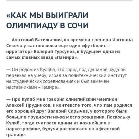
ВОДНЫЕ ВИДЫ СПОРТА
ОБРАЗОВАНИЕ
«КАК МЫ ВЫИГРАЛИ
ХОККЕЙ С МЯЧОМ
ПРОИСШЕСТВИЯ
ОЛИМПИАДУ В СОЧИ
—
Анатолий Васильевич, во времена тренера Иштвана
Секеча у вас появился еще один «футболист-
ирригатор» Валерий Турсунов, в будущем одна из
самых главных звезд «Памира».
— Он родом из Куляба, это город под Душанбе, куда он
переехал на учебу, играл за политехнический институт
на студенческих соревнованиях и был замечен
наставниками «Памира».
—
Про Куляб мне говорил олимпийский чемпион
Алексей Прудников, в контексте того, что там родился
его хороший друг Валерий Сарычев, у которого были
большие трудности из-за места рождения. Поскольку
Куляб, тогда считался одним из важнейших в
наркотрафике, будучи расположен на афганской
границе.