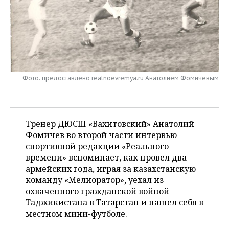
НЕФТЕХИМИЯ
РОЗНИЧНАЯ ТОРГОВЛЯ
НОВОСТИ ТЕХНОЛОГИЙ
МЕРОПРИЯТИЯ
НЕФТЬ
ТРАНСПОРТ
IT
НОВОСТИ МЕРОПРИЯТИЙ
СПОРТ
ОПК
УСЛУГИ
МЕДИА
ВЫЕЗДНАЯ РЕДАКЦИЯ
НОВОСТИ СПОРТА
ОБЩЕСТВО
ЭНЕРГЕТИКА
Фото: предоставлено realnoevremya.ru Анатолием Фомичевым
ТЕЛЕКОММУНИКАЦИИ
БИЗНЕС-БРАНЧИ
ФУТБОЛ
НОВОСТИ ОБЩЕСТВА
ФОТОГАЛЕРЕЯ
ONLINE-КОНФЕРЕНЦИИ
ХОККЕЙ
ВЛАСТЬ
СЮЖЕТЫ
Тренер ДЮСШ «Вахитовский» Анатолий
Фомичев во второй части интервью
ОТКРЫТАЯ ЛЕКЦИЯ
БАСКЕТБОЛ
ИНФРАСТРУКТУРА
СПРАВОЧНИК
спортивной редакции «Реального
времени» вспоминает, как провел два
ВОЛЕЙБОЛ
ИСТОРИЯ
СПИСОК ПЕРСОН
ПОЛНАЯ ВЕРСИЯ
армейских года, играя за казахстанскую
команду «Мелиоратор», уехал из
КИБЕРСПОРТ
КУЛЬТУРА
СПИСОК КОМПАНИЙ
охваченного гражданской войной
Таджикистана в Татарстан и нашел себя в
ФИГУРНОЕ КАТАНИЕ
МЕДИЦИНА
местном мини-футболе.