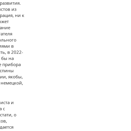
 развития.
стов из
ация, ни к
ожет
бание
тателя
ольного
иями в
ть, в 2022-
 бы на
е прибора
 спины
ии, якобы,
 немецкой,
иста и
а с
тати, о
ов,
дается