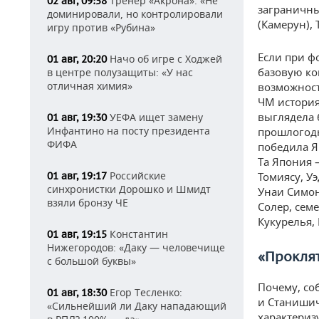
Тренер «Акрона»: «Не
02 авг, 09:58
заграничны
доминировали, но контролировали
(Камерун), 
игру против «Рубина»
Если при ф
Начо об игре с Ходжей
01 авг, 20:20
базовую ко
в центре полузащиты: «У нас
отличная химия»
возможност
ЧМ история
выглядела 
УЕФА ищет замену
01 авг, 19:30
Инфантино на посту президента
прошлогодн
ФИФА
победила Я
Та Япония —
Российские
01 авг, 19:17
Томиясу, У
синхронистки Дорошко и Шмидт
Унаи Симон
взяли бронзу ЧЕ
Солер, сем
Кукурелья,
Константин
01 авг, 19:15
Нижегородов: «Даку — человечище
«
Прокля
с большой буквы»
Почему, со
Егор Тесленко:
01 авг, 18:30
и Станишич
«Сильнейший ли Даку нападающий
характериз