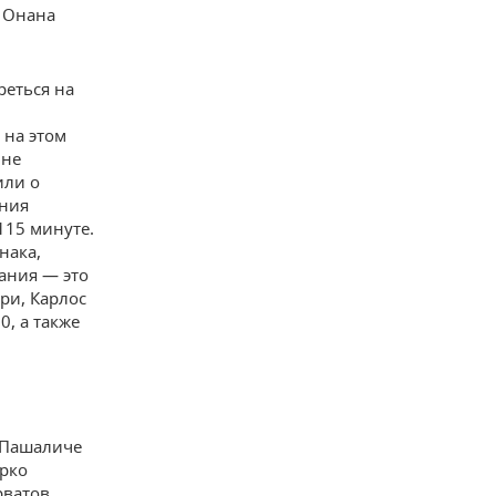
, Онана
еться на
 на этом
 не
или о
ания
115 минуте.
нака,
пания — это
ри, Карлос
, а также
, Пашаличе
ярко
рватов