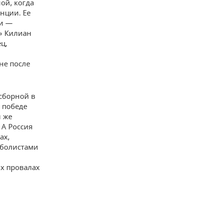
ой, когда
нции. Ее
ни —
» Килиан
ц,
не после
сборной в
 победе
й же
 А Россия
ах,
тболистами
х провалах