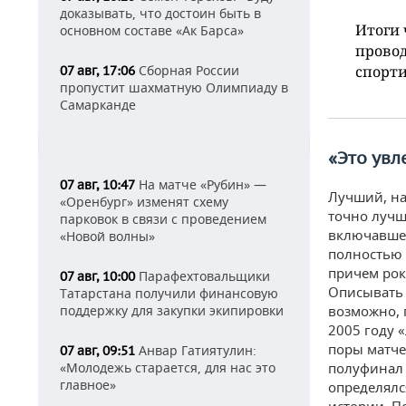
доказывать, что достоин быть в
Итоги 
основном составе «Ак Барса»
провод
Сборная России
спорти
07 авг, 17:06
пропустит шахматную Олимпиаду в
Самарканде
«
Это
увл
На матче «Рубин» —
07 авг, 10:47
Лучший, на
«Оренбург» изменят схему
точно лучш
парковок в связи с проведением
включавшее
«Новой волны»
полностью 
причем рок
Парафехтовальщики
07 авг, 10:00
Описывать 
Татарстана получили финансовую
поддержку для закупки экипировки
возможно, 
2005 году 
поры матче
Анвар Гатиятулин:
07 авг, 09:51
«Молодежь старается, для нас это
полуфинал 
главное»
определялс