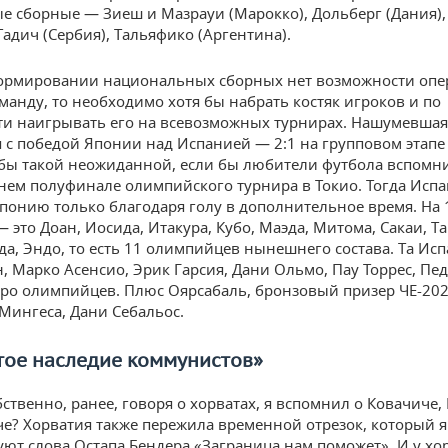
е сборные — Зиеш и Мазрауи (Марокко), Дольберг (Дания)
Тадич (Сербия), Тальяфико (Аргентина).
ормировании национальных сборных нет возможности опер
манду, то необходимо хотя бы набрать костяк игроков и по
и наигрывать его на всевозможных турнирах. Нашумевшая
 с победой Японии над Испанией — 2:1 на групповом этапе
бы такой неожиданной, если бы любители футбола вспомн
ем полуфинале олимпийского турнира в Токио. Тогда Исп
понию только благодаря голу в дополнительное время. На 
 это Доан, Иосида, Итакура, Кубо, Маэда, Митома, Сакаи, Та
эда, Эндо, то есть 11 олимпийцев нынешнего состава. Та Ис
, Марко Асенсио, Эрик Гарсия, Дани Ольмо, Пау Торрес, Пед
еро олимпийцев. Плюс Оярсабаль, бронзовый призер ЧЕ-2020
 Мингеса, Дани Себальос.
тое
наследие
коммунистов
»
бственно, ранее, говоря о хорватах, я вспомнил о Ковачиче
е? Хорватия также пережила временной отрезок, который 
уют слова Остапа Бендера «Заграница нам поможет». И у хо