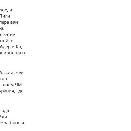
лое, и
 Лиги
пера ван
а,
я затем
ной, в
йдер и Ко,
мпионства в
России, чей
тов
ынешнем ЧМ
Аравия, где
года
ейли
 Ноа Ланг и