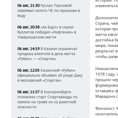
истории. П
Руслан Терновой
изменяться
06 авг, 21:30
завоевал золото ЧЕ по прыжкам в
воду
Дополнител
Страна, че
«Ак Барс» в серии
06 авг, 20:38
которая пр
буллитов победил «Нефтяник» в
матча каког
товарищеском матче
достойна б
мире, пока
В Казани ограничат
06 авг, 14:19
результат 
продажу алкоголя в день матча
чтобы разв
«Рубин» — «Спартак»
Новоиспече
Казанский «Рубин»
06 авг, 12:05
1978 году,
официально объявил об уходе Даку
прошли чер
в московский «Спартак»
формироват
оставаясь 
В Екатеринбурге
06 авг, 11:57
Марадона с
отложили старт Спартакиады по
хоккею на траве из-за ракетной
опасности
Финалист Ч
окончатель