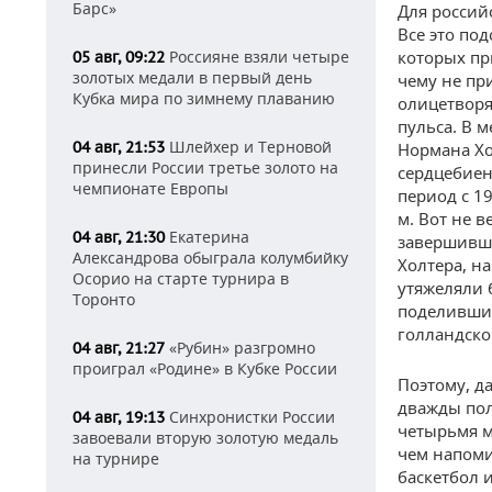
Барс»
Для российс
Все это по
Россияне взяли четыре
которых пр
05 авг, 09:22
золотых медали в первый день
чему не пр
Кубка мира по зимнему плаванию
олицетворя
пульса. В 
Шлейхер и Терновой
04 авг, 21:53
Нормана Хо
принесли России третье золото на
сердцебиен
чемпионате Европы
период с 19
м. Вот не 
Екатерина
04 авг, 21:30
завершивши
Александрова обыграла колумбийку
Холтера, н
Осорио на старте турнира в
утяжеляли 
Торонто
поделившис
голландско
«Рубин» разгромно
04 авг, 21:27
проиграл «Родине» в Кубке России
Поэтому, д
дважды пол
Синхронистки России
04 авг, 19:13
четырьмя м
завоевали вторую золотую медаль
чем напоми
на турнире
баскетбол 