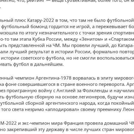
онятно, что, рейтинг — вещь субъективная, более того, он 
.
ьный плюс Катару-2022 в том, что там не было футбольной
й футбольный бомонд гордится не игрой, а пережевывает б
оизошла по итогу незначительного с точки зрения спортив
о-то там этапа Кубка России, между «Зенитом» и «Спартаком
ыть представленной на ЧМ. Мы провели лучший, до Катара-
зали лучший результат в истории России, формально повт
в истории советского футбола, но не смогли воспользоватьс
ивать футбол в дальнейшем.
нный чемпион Аргентина-1978 ворвалась в элиту мировог
 на фоне совершившегося в стране военного переворота. А
ез проигранную войну с Англией за Фолкленды и научили
ь футбольную сборную на основе легионеров, будучи изн
футбольной сборной аргентинского народа, когда покойный
 того света незримо «аплодировал» своему преемнику Лео
М-2022 и экс-чемпион мира Франция провела домашний Ч
но закрепивший эту державу в числе лучших стран мировог