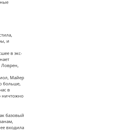
ьные
стила,
ры, и
шее в экс-
нает
 Ловрен,
иол, Майер
о больше,
час в
о ничтожно
как базовый
ранам,
нее входила