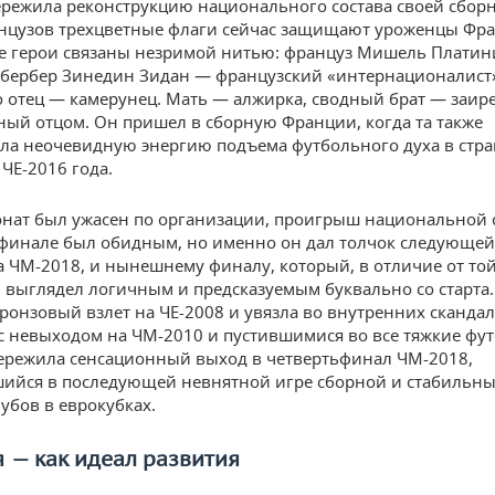
режила реконструкцию национального состава своей сборн
нцузов трехцветные флаги сейчас защищают уроженцы Фра
е герои связаны незримой нитью: француз Мишель Плати
бербер Зинедин Зидан — французский «интернационалист
о отец — камерунец. Мать — алжирка, сводный брат — заире
ый отцом. Он пришел в сборную Франции, когда та также
ла неочевидную энергию подъема футбольного духа в стра
ЧЕ-2016 года.
нат был ужасен по организации, проигрыш национальной 
инале был обидным, но именно он дал толчок следующей
 ЧМ-2018, и нынешнему финалу, который, в отличие от то
 выглядел логичным и предсказуемым буквально со старта.
ронзовый взлет на ЧЕ-2008 и увязла во внутренних скандал
с невыходом на ЧМ-2010 и пустившимися во все тяжкие фу
ережила сенсационный выход в четвертьфинал ЧМ-2018,
ийся в последующей невнятной игре сборной и стабильны
убов в еврокубках.
я
—
как
идеал
развития