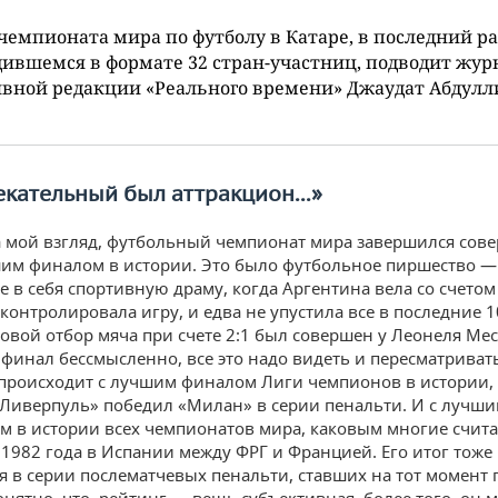
чемпионата мира по футболу в Катаре, в последний ра
ившемся в формате 32 стран-участниц, подводит жур
вной редакции «Реального времени» Джаудат Абдулл
екательный
был
аттракцион
...»
 мой взгляд, футбольный чемпионат мира завершился сов
им финалом в истории. Это было футбольное пиршество — 
 в себя спортивную драму, когда Аргентина вела со счетом 
контролировала игру, и едва не упустила все в последние 1
овой отбор мяча при счете 2:1 был совершен у Леонеля Мес
финал бессмысленно, все это надо видеть и пересматривать
происходит с лучшим финалом Лиги чемпионов в истории, 
«Ливерпуль» победил «Милан» в серии пенальти. И с лучши
м в истории всех чемпионатов мира, каковым многие счит
1982 года в Испании между ФРГ и Францией. Его итог тоже
я в серии послематчевых пенальти, ставших на тот момент