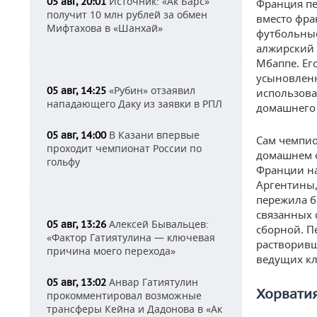
Источник: «Ак Барс»
05 авг, 20:01
Франция пе
получит 10 млн рублей за обмен
вместо фра
Мифтахова в «Шанхай»
футбольны
алжирский 
Мбаппе. Ег
усыновленн
«Рубин» отзаявил
05 авг, 14:25
использова
нападающего Даку из заявки в РПЛ
домашнего 
В Казани впервые
05 авг, 14:00
Сам чемпио
проходит чемпионат России по
домашнем ф
гольфу
Франции на
Аргентины,
пережила б
связанных 
Алексей Бывальцев:
05 авг, 13:26
сборной. П
«Фактор Гатиятулина — ключевая
растворивш
причина моего перехода»
ведущих кл
Анвар Гатиятулин
05 авг, 13:02
Хорвати
прокомментировал возможные
трансферы Кейна и Дадонова в «Ак