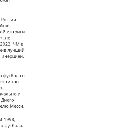
может
 России.
ойню,
ной интриги
», не
2022, ЧМ в
орив лучший
я инерцией,
о футбола в
ргентинцы
сь
ачально и
 Диего
нелю Месси.
М-1998,
о футбола.