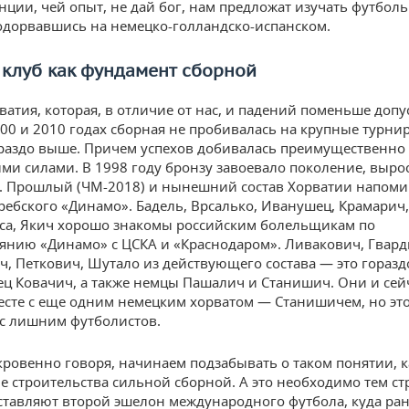
нции, чей опыт, не дай бог, нам предложат изучать футбол
подорвавшись на немецко-голландско-испанском.
клуб
как
фундамент
сборной
ватия, которая, в отличие от нас, и падений поменьше допу
000 и 2010 годах сборная не пробивалась на крупные турни
раздо выше. Причем успехов добивалась преимущественно
ми силами. В 1998 году бронзу завоевало поколение, вырос
 Прошлый (ЧМ-2018) и нынешний состав Хорватии напоми
ребского «Динамо». Бадель, Врсалько, Иванушец, Крамарич,
са, Якич хорошо знакомы российским болельщикам по
янию «Динамо» с ЦСКА и «Краснодаром». Ливакович, Гвард
, Петкович, Шутало из действующего состава — это горазд
ец Ковачич, а также немцы Пашалич и Станишич. Они и сей
месте с еще одним немецким хорватом — Станишичем, но эт
 с лишним футболистов.
кровенно говоря, начинаем подзабывать о таком понятии, 
не строительства сильной сборной. А это необходимо тем ст
ставляют второй эшелон международного футбола, куда ра