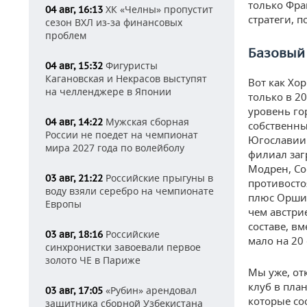
только Фра
ХК «Челны» пропустит
04 авг, 16:13
стратеги, 
сезон ВХЛ из-за финансовых
проблем
Базовый
Фигуристы
04 авг, 15:32
Кагановская и Некрасов выступят
Вот как Хор
на челленджере в Японии
только в 2
уровень го
Мужская сборная
04 авг, 14:22
собственны
России не поедет на чемпионат
Югославии.
мира 2027 года по волейболу
филиал заг
Модрен, Со
Российские прыгуны в
03 авг, 21:22
противосто
воду взяли серебро на чемпионате
плюс Оршич
Европы
чем австри
составе, в
Российские
03 авг, 18:16
мало на 20
синхронистки завоевали первое
золото ЧЕ в Париже
Мы уже, от
клуб в пла
«Рубин» арендовал
03 авг, 17:05
которые со
защитника сборной Узбекистана