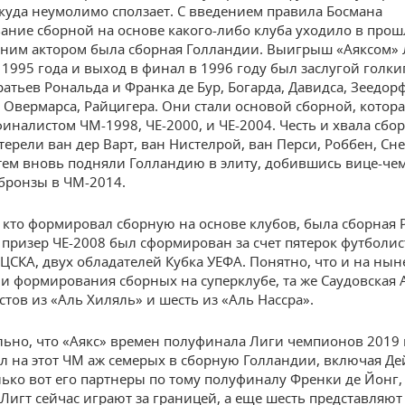
ткуда неумолимо сползает. С введением правила Босмана
ание сборной на основе какого-либо клуба уходило в прош
ним актором была сборная Голландии. Выигрыш «Аяксом»
1995 года и выход в финал в 1996 году был заслугой голки
ратьев Рональда и Франка де Бур, Богарда, Давидса, Зеедорф
 Овермарса, Райцигера. Они стали основой сборной, котора
финалистом ЧМ-1998, ЧЕ-2000, и ЧЕ-2004. Честь и хвала сбор
терели ван дер Варт, ван Нистелрой, ван Перси, Роббен, Сне
тем вновь подняли Голландию в элиту, добившись вице-че
бронзы в ЧМ-2014.
 кто формировал сборную на основе клубов, была сборная 
призер ЧЕ-2008 был сформирован за счет пятерок футболис
 ЦСКА, двух обладателей Кубка УЕФА. Понятно, что и на н
ии формирования сборных на суперклубе, та же Саудовская 
стов из «Аль Хиляль» и шесть из «Аль Нассра».
ьно, что «Аякс» времен полуфинала Лиги чемпионов 2019 
л на этот ЧМ аж семерых в сборную Голландии, включая Д
лько вот его партнеры по тому полуфиналу Френки де Йонг,
 Лигт сейчас играют за границей, а еще шесть представляют