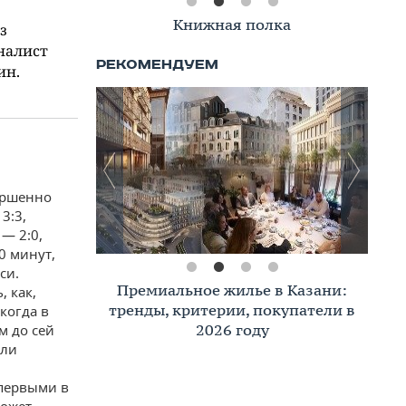
Книжная полка
з
налист
ин.
ершенно
3:3,
— 2:0,
0 минут,
си.
Премиальное жилье в Казани:
, как,
тренды, критерии, покупатели в
когда в
2026 году
м до сей
али
 первыми в