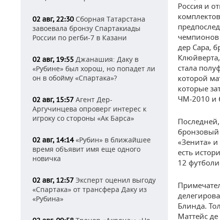
Россия и о
комплектов
Сборная Татарстана
02 авг, 22:30
предпослед
завоевала бронзу Спартакиады
чемпионов 
России по регби-7 в Казани
дер Сара, б
Клюйверта,
Джанашия: Даку в
02 авг, 19:55
стала полу
«Рубине» был хорош, но попадет ли
он в обойму «Спартака»?
которой ма
которые за
ЧМ-2010 и 
Агент Дер-
02 авг, 15:57
Аргучинцева опроверг интерес к
игроку со стороны «Ак Барса»
Последней,
бронзовый 
«Рубин» в ближайшее
02 авг, 14:14
«Зенита» и
время объявит имя еще одного
есть истор
новичка
12 футболи
Эксперт оценил выгоду
02 авг, 12:57
Примечател
«Спартака» от трансфера Даку из
делегирова
«Рубина»
Блинда. То
Маттейс де