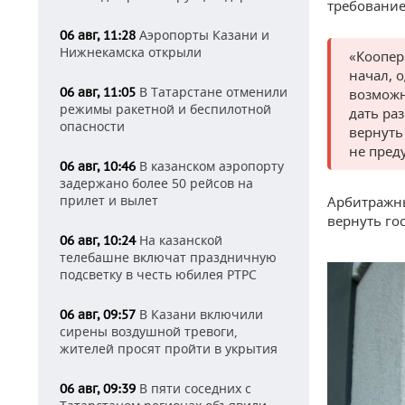
требование
Аэропорты Казани и
06 авг, 11:28
Нижнекамска открыли
«Коопер
начал, 
В Татарстане отменили
06 авг, 11:05
возможн
режимы ракетной и беспилотной
дать ра
опасности
вернуть
не пред
В казанском аэропорту
06 авг, 10:46
задержано более 50 рейсов на
прилет и вылет
Арбитражны
вернуть го
На казанской
06 авг, 10:24
телебашне включат праздничную
подсветку в честь юбилея РТРС
В Казани включили
06 авг, 09:57
сирены воздушной тревоги,
жителей просят пройти в укрытия
В пяти соседних с
06 авг, 09:39