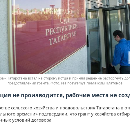
раж Татарстана встал на сторону истца и принял решение расторгнуть дог
предоставлении гранта.
realnoevremya.ru/Максим Платонов
ция не производится, рабочие места не со
стве сельского хозяйства и продовольствия Татарстана в от
ального времени» подтвердили, что грант у хозяйства отбир
нных условий договора.