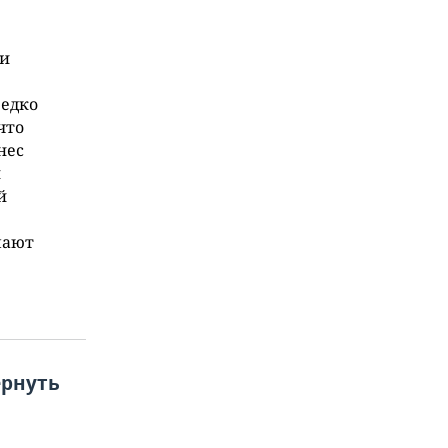
ти
редко
что
нес
и
й
мают
ернуть