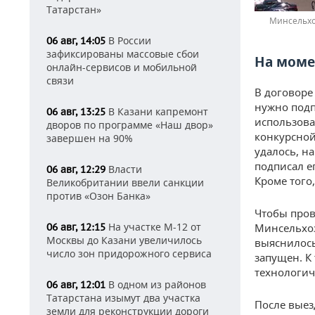
Татарстан»
Минсельхоз
В России
06 авг, 14:05
зафиксированы массовые сбои
На моме
онлайн-сервисов и мобильной
связи
В договоре
нужно подп
В Казани капремонт
06 авг, 13:25
использова
дворов по программе «Наш двор»
конкурсной
завершен на 90%
удалось, н
подписал е
Власти
06 авг, 12:29
Кроме того,
Великобритании ввели санкции
против «Озон Банка»
Чтобы пров
На участке М-12 от
06 авг, 12:15
Минсельхоз
Москвы до Казани увеличилось
выяснилось
число зон придорожного сервиса
запущен. К
технологич
В одном из районов
06 авг, 12:01
Татарстана изымут два участка
После выез
земли для реконструкции дороги