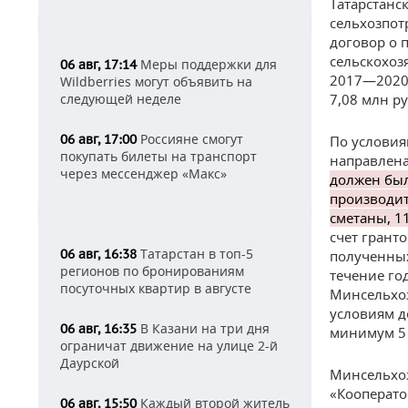
Татарстанс
сельхозпот
договор о 
сельскохоз
Меры поддержки для
06 авг, 17:14
2017—2020 
Wildberries могут объявить на
следующей неделе
7,08 млн р
Россияне смогут
06 авг, 17:00
По условия
покупать билеты на транспорт
направлена
через мессенджер «Макс»
должен был
производит
сметаны, 1
счет грант
Татарстан в топ-5
06 авг, 16:38
полученных
регионов по бронированиям
течение го
посуточных квартир в августе
Минсельхоз
условиям д
В Казани на три дня
06 авг, 16:35
минимум 5 
ограничат движение на улице 2-й
Даурской
Минсельхоз
«Кооперато
Каждый второй житель
06 авг, 15:50