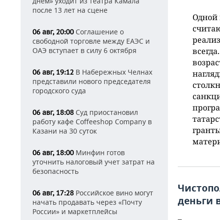
днем» уходит из театра Камала
после 13 лет на сцене
Одной 
считаю
Соглашение о
06 авг, 20:00
реализ
свободной торговле между ЕАЭС и
ОАЭ вступает в силу 6 октября
всегда
возрас
В Набережных Челнах
06 авг, 19:12
нагляд
представили нового председателя
столкн
городского суда
санкц
програ
Суд приостановил
06 авг, 18:08
татарс
работу кафе Coffeeshop Company в
гранты
Казани на 30 суток
матери
Минфин готов
06 авг, 18:00
уточнить налоговый учет затрат на
безопасность
Чистопо
Российское вино могут
06 авг, 17:28
деньги 
начать продавать через «Почту
России» и маркетплейсы