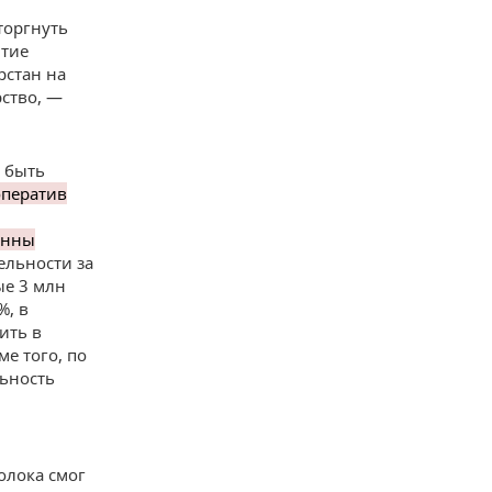
торгнуть
итие
рстан на
ство, —
а быть
оператив
тонны
ельности за
ые 3 млн
%, в
ить в
е того, по
льность
олока смог