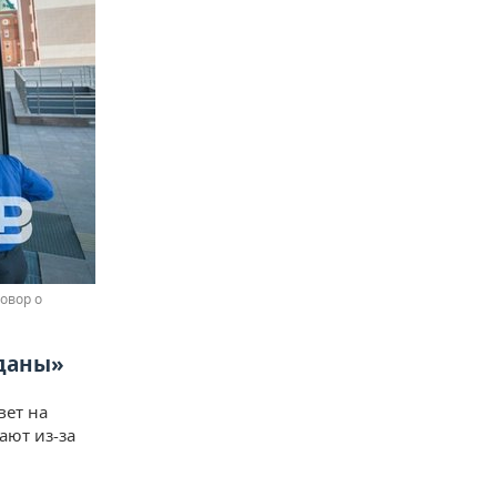
овор о
зданы»
вет на
ают из-за