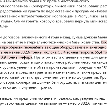
кий Минсельхоз подал иск против чистопольского
ребкооператива «Кооператор». Чиновники потребовали рас
предоставлении гранта по ведомственной программе «Разв
яйственной потребительской кооперации в Республике Тата
годы». Сумма гранта, которую требовало вернуть министер
ублей.
м договора, заключенного 4 года назад, сумма должна был
 на развитие материально-технической базы хозяйства.
Ко
 приобрести перерабатывающее оборудование и ежегодно
ь не менее 332,6 тонны молока, 55,4 тонны творога, 55,4 
10,9 тонны кефира
. При этом вести отдельный учет для деят
овых денег, создать одно постоянное рабочее место на кажд
 рублей, увеличить объем производимой продукции на 10
да освоить средства гранта по назначению, а также представ
 итоговый отчет с приложением отчетных документов. Кром
оговора, кооператив должен был осуществлять свою деяте
лет со дня получения гранта.
 выделил предприятию деньги, однако, как уверяет истец,
р» свою часть сделки не выполнил — вместо 332,6 тонны м