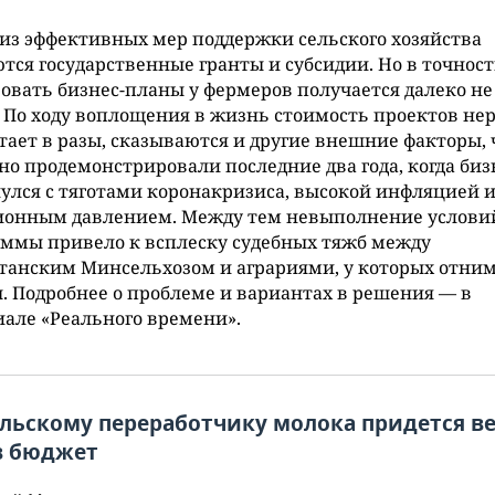
из эффективных мер поддержки сельского хозяйства
тся государственные гранты и субсидии. Но в точнос
овать бизнес-планы у фермеров получается далеко не
. По ходу воплощения в жизнь стоимость проектов не
тает в разы, сказываются и другие внешние факторы, 
но продемонстрировали последние два года, когда биз
улся с тяготами коронакризиса, высокой инфляцией 
ионным давлением. Между тем невыполнение услови
ммы привело к всплеску судебных тяжб между
танским Минсельхозом и аграриями, у которых отни
. Подробнее о проблеме и вариантах в решения — в
але «Реального времени».
льскому переработчику молока придется в
в бюджет