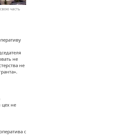
 свою часть
оперативу
дседателя
овать не
терства не
гранта».
а
 цех не
оператива с