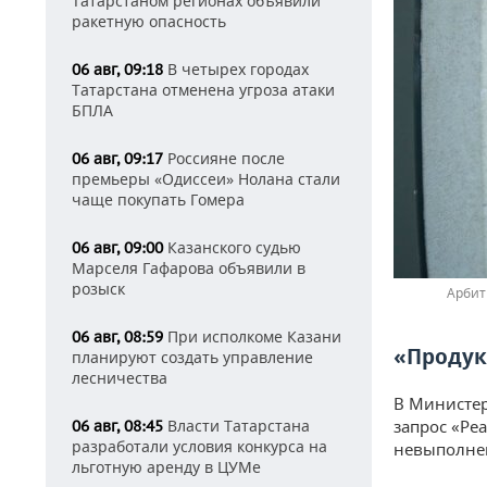
Татарстаном регионах объявили
ракетную опасность
В четырех городах
06 авг, 09:18
Татарстана отменена угроза атаки
БПЛА
Россияне после
06 авг, 09:17
премьеры «Одиссеи» Нолана стали
чаще покупать Гомера
Казанского судью
06 авг, 09:00
Марселя Гафарова объявили в
розыск
Арбит
При исполкоме Казани
06 авг, 08:59
«Продук
планируют создать управление
лесничества
В Министер
Власти Татарстана
запрос «Ре
06 авг, 08:45
разработали условия конкурса на
невыполне
льготную аренду в ЦУМе