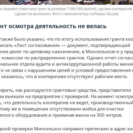
 перевел ответчику грант в размере 7 080 000 рублей, однако кооператив
сделки не выполнил.
realnoevremya.ru/Роман Хасаев
нт осмотра деятельность не велась
 также было указано, что по итогу использования гранта ко
исать «Лист согласования» — документ, подтверждающий
ние денег по целевому назначению, в Минсельхозе и у пре
 комиссии по распределению грантов. Однако отчет соглас
ачальник отдела аудита и антикоррупционной работы минис
го «в связи с нарушением целей и условий предоставления 
 оказалось, что в кооперативе отсутствуют рабочие места.
ерить, как расходуются грантовые средства, представители
а выехали на предприятие с проверкой. На момент осмотр
, что деятельность кооператив не ведет, производственный
 тому же в помещении отсутствовали мойка для очистки
еского оборудования и приемная ванна на 300 литров.
дной проверки Минсельхоз направил претензию в адрес ко