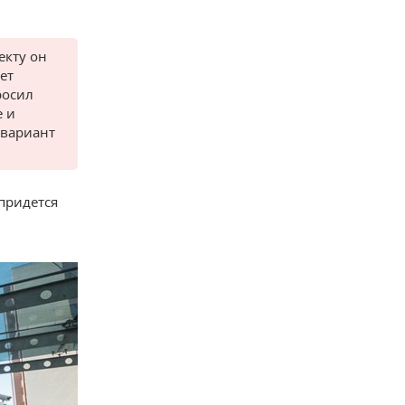
екту он
ет
росил
е и
 вариант
придется