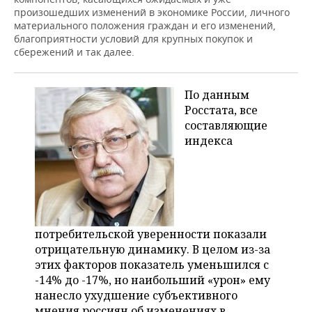
ВОДНЫЕ ВИДЫ СПОРТА
ОБРАЗОВАНИЕ
произошедших изменений в экономике России, личного
материального положения граждан и его изменений,
ХОККЕЙ С МЯЧОМ
ПРОИСШЕСТВИЯ
благоприятности условий для крупных покупок и
сбережений и так далее.
По данным
Росстата, все
составляющие
индекса
потребительской уверенности показали
отрицательную динамику. В целом из-за
этих факторов показатель уменьшился с
-14% до -17%, но наибольший «урон» ему
нанесло ухудшение субъективного
мнения россиян об изменениях в