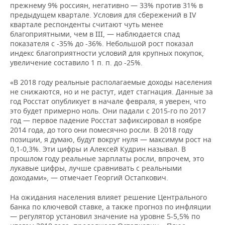
прежнему 9% россиян, негативно — 33% против 31% в
предыдущем квартале. Условия для сбережений в IV
квартале респонденты считают чуть менее
благоприятными, чем в III, — наблюдается спад
показателя с -35% до -36%. Небольшой рост показал
индекс благоприятности условий для крупных покупок,
увеличение составило 1 п. п. до -25%.
«В 2018 году реальные располагаемые доходы населения
не снижаются, но и не растут, идет стагнация. Данные за
год Росстат опубликует в начале февраля, я уверен, что
это будет примерно ноль. Они падали с 2015-го по 2017
год — первое падение Росстат зафиксировал в ноябре
2014 года, до того они помесячно росли. В 2018 году
позиции, я думаю, будут вокруг нуля — максимум рост на
0,1-0,3%. Эти цифры и Алексей Кудрин называл. В
прошлом году реальные зарплаты росли, впрочем, это
лукавые цифры, лучше сравнивать с реальными
доходами», — отмечает Георгий Остапкович.
На ожидания населения влияет решение Центрального
банка по ключевой ставке, а также прогноз по инфляции
— регулятор установил значение на уровне 5-5,5% по