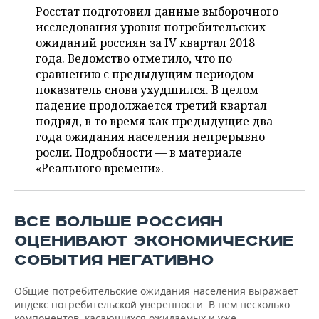
НЕФТЕХИМИЯ
Росстат подготовил данные выборочного
РОЗНИЧНАЯ ТОРГОВЛЯ
НОВОСТИ ТЕХНОЛОГИЙ
исследования уровня потребительских
МЕРОПРИЯТИЯ
НЕФТЬ
ожиданий россиян за IV квартал 2018
года. Ведомство отметило, что по
ТРАНСПОРТ
IT
НОВОСТИ МЕРОПРИЯТИЙ
СПОРТ
ОПК
сравнению с предыдущим периодом
показатель снова ухудшился. В целом
УСЛУГИ
МЕДИА
ВЫЕЗДНАЯ РЕДАКЦИЯ
НОВОСТИ СПОРТА
ОБЩЕСТВО
ЭНЕРГЕТИКА
падение продолжается третий квартал
подряд, в то время как предыдущие два
ТЕЛЕКОММУНИКАЦИИ
БИЗНЕС-БРАНЧИ
ФУТБОЛ
НОВОСТИ ОБЩЕСТВА
ФОТОГАЛЕРЕЯ
года ожидания населения непрерывно
росли. Подробности — в материале
ONLINE-КОНФЕРЕНЦИИ
ХОККЕЙ
ВЛАСТЬ
СЮЖЕТЫ
«Реального времени».
ОТКРЫТАЯ ЛЕКЦИЯ
БАСКЕТБОЛ
ИНФРАСТРУКТУРА
СПРАВОЧНИК
ВСЕ БОЛЬШЕ РОССИЯН
ВОЛЕЙБОЛ
ИСТОРИЯ
СПИСОК ПЕРСОН
ПОЛНАЯ ВЕРСИЯ
ОЦЕНИВАЮТ ЭКОНОМИЧЕСКИЕ
КИБЕРСПОРТ
КУЛЬТУРА
СПИСОК КОМПАНИЙ
СОБЫТИЯ НЕГАТИВНО
ФИГУРНОЕ КАТАНИЕ
МЕДИЦИНА
Общие потребительские ожидания населения выражает
индекс потребительской уверенности. В нем несколько
компонентов, касающихся ожидаемых и уже