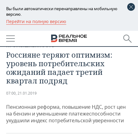
Вы были автоматически перенаправлены на мобильную
версию.
Перейти на полную версию
РЕГИОНЫ
БАШКОРТОСТАН
НОВОСТИ
ПРОМЫШЛЕННОСТЬ
ТАТАРСТАН
АНАЛИТИКА
Россияне теряют оптимизм:
уровень потребительских
УДМУРТИЯ
НОВОСТИ АНАЛИТИКИ
ЭКОНОМИКА
ожиданий падает третий
квартал подряд
ДЕКЛАРАЦИИ О ДОХОДАХ
НОВОСТИ ЭКОНОМИКИ
ПРОМЫШЛЕННОСТЬ
КОРОЛИ ГОСЗАКАЗА ПФО
ФИНАНСЫ
НОВОСТИ
НЕДВИЖИМОСТЬ
07:00, 21.01.2019
ПРОМЫШЛЕННОСТИ
Пенсионная реформа, повышение НДС, рост цен
ВУЗЫ ТАТАРСТАНА
БАНКИ
НОВОСТИ НЕДВИЖИМОСТИ
АВТО
АГРОПРОМ
на бензин и уменьшение платежеспособности
ухудшили индекс потребительской уверенности
КОМУ ПРИНАДЛЕЖАТ
БЮДЖЕТ
НОВОСТИ АВТО
БИЗНЕС
ТОРГОВЫЕ ЦЕНТРЫ
МАШИНОСТРОЕНИЕ
ТАТАРСТАНА
ИНВЕСТИЦИИ
НОВОСТИ БИЗНЕСА
ТЕХНОЛОГИИ