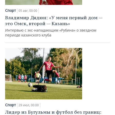
НЕФТЕХИМИЯ
РОЗНИЧНАЯ ТОРГОВЛЯ
НОВОСТИ ТЕХНОЛОГИЙ
МЕРОПРИЯТИЯ
Спорт
05 авг, 00:00
НЕФТЬ
Владимир Дядюн: «У меня первый дом —
ТРАНСПОРТ
IT
НОВОСТИ МЕРОПРИЯТИЙ
СПОРТ
это Омск, второй — Казань»
ОПК
Интервью с экс-нападающим «Рубина» о звездном
УСЛУГИ
МЕДИА
ВЫЕЗДНАЯ РЕДАКЦИЯ
НОВОСТИ СПОРТА
ОБЩЕСТВО
периоде казанского клуба
ЭНЕРГЕТИКА
ТЕЛЕКОММУНИКАЦИИ
БИЗНЕС-БРАНЧИ
ФУТБОЛ
НОВОСТИ ОБЩЕСТВА
ФОТОГАЛЕРЕЯ
ONLINE-КОНФЕРЕНЦИИ
ХОККЕЙ
ВЛАСТЬ
СЮЖЕТЫ
ОТКРЫТАЯ ЛЕКЦИЯ
БАСКЕТБОЛ
ИНФРАСТРУКТУРА
СПРАВОЧНИК
ВОЛЕЙБОЛ
ИСТОРИЯ
СПИСОК ПЕРСОН
ПОЛНАЯ ВЕРСИЯ
КИБЕРСПОРТ
КУЛЬТУРА
СПИСОК КОМПАНИЙ
ФИГУРНОЕ КАТАНИЕ
МЕДИЦИНА
Спорт
29 июл, 00:00
Лидер из Бугульмы и футбол без границ: