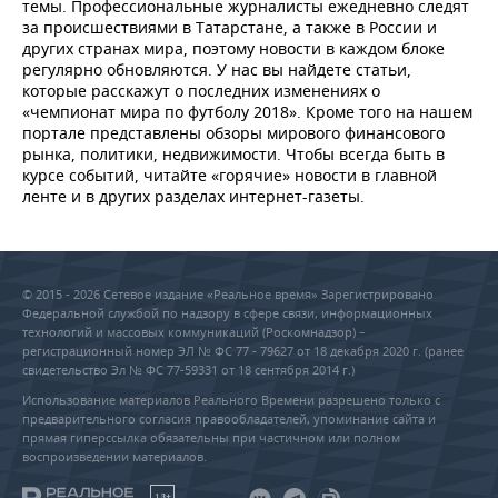
темы. Профессиональные журналисты ежедневно следят
за происшествиями в Татарстане, а также в России и
других странах мира, поэтому новости в каждом блоке
регулярно обновляются. У нас вы найдете статьи,
которые расскажут о последних изменениях о
«чемпионат мира по футболу 2018». Кроме того на нашем
портале представлены обзоры мирового финансового
рынка, политики, недвижимости. Чтобы всегда быть в
курсе событий, читайте «горячие» новости в главной
ленте и в других разделах интернет-газеты.
© 2015 - 2026 Сетевое издание «Реальное время» Зарегистрировано
Федеральной службой по надзору в сфере связи, информационных
технологий и массовых коммуникаций (Роскомнадзор) –
регистрационный номер ЭЛ № ФС 77 - 79627 от 18 декабря 2020 г. (ранее
свидетельство Эл № ФС 77-59331 от 18 сентября 2014 г.)
Использование материалов Реального Времени разрешено только с
предварительного согласия правообладателей, упоминание сайта и
прямая гиперссылка обязательны при частичном или полном
воспроизведении материалов.
18+