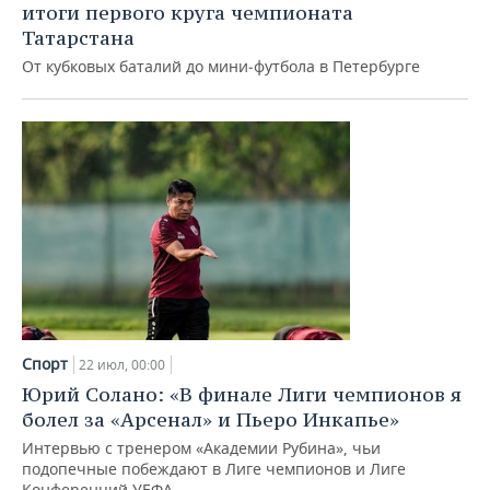
ВОДНЫЕ ВИДЫ СПОРТА
ОБРАЗОВАНИЕ
итоги первого круга чемпионата
Татарстана
ХОККЕЙ С МЯЧОМ
ПРОИСШЕСТВИЯ
От кубковых баталий до мини‑футбола в Петербурге
Спорт
22 июл, 00:00
Юрий Солано: «В финале Лиги чемпионов я
болел за «Арсенал» и Пьеро Инкапье»
Интервью с тренером «Академии Рубина», чьи
подопечные побеждают в Лиге чемпионов и Лиге
Конференций УЕФА