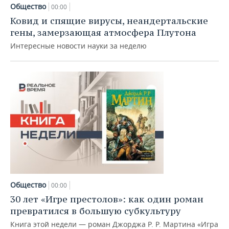
НЕФТЕХИМИЯ
Общество
00:00
РОЗНИЧНАЯ ТОРГОВЛЯ
НОВОСТИ ТЕХНОЛОГИЙ
МЕРОПРИЯТИЯ
Ковид и спящие вирусы, неандертальские
НЕФТЬ
гены, замерзающая атмосфера Плутона
ТРАНСПОРТ
IT
НОВОСТИ МЕРОПРИЯТИЙ
СПОРТ
Интересные новости науки за неделю
ОПК
УСЛУГИ
МЕДИА
ВЫЕЗДНАЯ РЕДАКЦИЯ
НОВОСТИ СПОРТА
ОБЩЕСТВО
ЭНЕРГЕТИКА
ТЕЛЕКОММУНИКАЦИИ
БИЗНЕС-БРАНЧИ
ФУТБОЛ
НОВОСТИ ОБЩЕСТВА
ФОТОГАЛЕРЕЯ
ONLINE-КОНФЕРЕНЦИИ
ХОККЕЙ
ВЛАСТЬ
СЮЖЕТЫ
ОТКРЫТАЯ ЛЕКЦИЯ
БАСКЕТБОЛ
ИНФРАСТРУКТУРА
СПРАВОЧНИК
ВОЛЕЙБОЛ
ИСТОРИЯ
СПИСОК ПЕРСОН
ПОЛНАЯ ВЕРСИЯ
КИБЕРСПОРТ
КУЛЬТУРА
СПИСОК КОМПАНИЙ
Общество
00:00
30 лет «Игре престолов»: как один роман
ФИГУРНОЕ КАТАНИЕ
МЕДИЦИНА
превратился в большую субкультуру
Книга этой недели — роман Джорджа Р. Р. Мартина «Игра