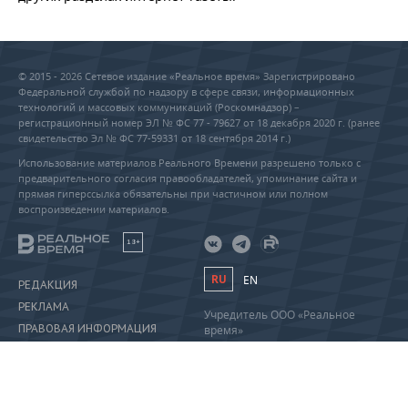
© 2015 - 2026 Сетевое издание «Реальное время» Зарегистрировано
Федеральной службой по надзору в сфере связи, информационных
технологий и массовых коммуникаций (Роскомнадзор) –
регистрационный номер ЭЛ № ФС 77 - 79627 от 18 декабря 2020 г. (ранее
свидетельство Эл № ФС 77-59331 от 18 сентября 2014 г.)
Использование материалов Реального Времени разрешено только с
предварительного согласия правообладателей, упоминание сайта и
прямая гиперссылка обязательны при частичном или полном
воспроизведении материалов.
18+
RU
EN
РЕДАКЦИЯ
РЕКЛАМА
Учредитель ООО «Реальное
ПРАВОВАЯ ИНФОРМАЦИЯ
время»
Главный редактор Саушина А.А.
ПОЛИТИКА О ПЕРСОНАЛЬНЫХ
Телефон редакции: +7 (843) 222-
ДАННЫХ
90-80
info@realnoevremya.ru