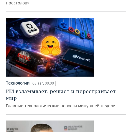
ВОДНЫЕ ВИДЫ СПОРТА
ОБРАЗОВАНИЕ
престолов»
ХОККЕЙ С МЯЧОМ
ПРОИСШЕСТВИЯ
Технологии
08 авг, 00:00
ИИ взламывает, решает и перестраивает
мир
Главные технологические новости минувшей недели