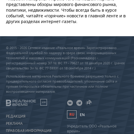
представлены обзоры мирового финансового рынка,
политики, недвижимости. Чтобы всегда быть в курсе
событий, читайте «горячие» новости в главной ленте и в
других разделах интернет-газеты.
© 2015 - 2026 Сетевое издание «Реальное время» Зарегистрировано
Федеральной службой по надзору в сфере связи, информационных
технологий и массовых коммуникаций (Роскомнадзор) –
регистрационный номер ЭЛ № ФС 77 - 79627 от 18 декабря 2020 г. (ранее
свидетельство Эл № ФС 77-59331 от 18 сентября 2014 г.)
Использование материалов Реального Времени разрешено только с
предварительного согласия правообладателей, упоминание сайта и
прямая гиперссылка обязательны при частичном или полном
воспроизведении материалов.
18+
RU
EN
РЕДАКЦИЯ
РЕКЛАМА
Учредитель ООО «Реальное
ПРАВОВАЯ ИНФОРМАЦИЯ
время»