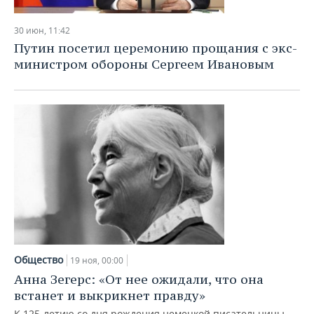
НЕФТЕХИМИЯ
РОЗНИЧНАЯ ТОРГОВЛЯ
НОВОСТИ ТЕХНОЛОГИЙ
МЕРОПРИЯТИЯ
30 июн, 11:42
НЕФТЬ
Путин посетил церемонию прощания с экс-
ТРАНСПОРТ
IT
НОВОСТИ МЕРОПРИЯТИЙ
СПОРТ
министром обороны Сергеем Ивановым
ОПК
УСЛУГИ
МЕДИА
ВЫЕЗДНАЯ РЕДАКЦИЯ
НОВОСТИ СПОРТА
ОБЩЕСТВО
ЭНЕРГЕТИКА
ТЕЛЕКОММУНИКАЦИИ
БИЗНЕС-БРАНЧИ
ФУТБОЛ
НОВОСТИ ОБЩЕСТВА
ФОТОГАЛЕРЕЯ
ONLINE-КОНФЕРЕНЦИИ
ХОККЕЙ
ВЛАСТЬ
СЮЖЕТЫ
ОТКРЫТАЯ ЛЕКЦИЯ
БАСКЕТБОЛ
ИНФРАСТРУКТУРА
СПРАВОЧНИК
ВОЛЕЙБОЛ
ИСТОРИЯ
СПИСОК ПЕРСОН
ПОЛНАЯ ВЕРСИЯ
КИБЕРСПОРТ
КУЛЬТУРА
СПИСОК КОМПАНИЙ
Общество
19 ноя, 00:00
Анна Зегерс: «От нее ожидали, что она
ФИГУРНОЕ КАТАНИЕ
МЕДИЦИНА
встанет и выкрикнет правду»
К 125-летию со дня рождения немецкой писательницы