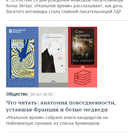
ВОДНЫЕ ВИДЫ СПОРТА
ОБРАЗОВАНИЕ
Анны Зегерс «Реальное время» рассказывает, как дочь
богатого антиквара стала главной писательницей ГДР
ХОККЕЙ С МЯЧОМ
ПРОИСШЕСТВИЯ
Общество
08 окт, 00:00
Что читать: анатомия повседневности,
уставшая Франция и белые медведи
«Реальное время» собрало книги кандидатов на
Нобелевскую премию из списка букмекеров