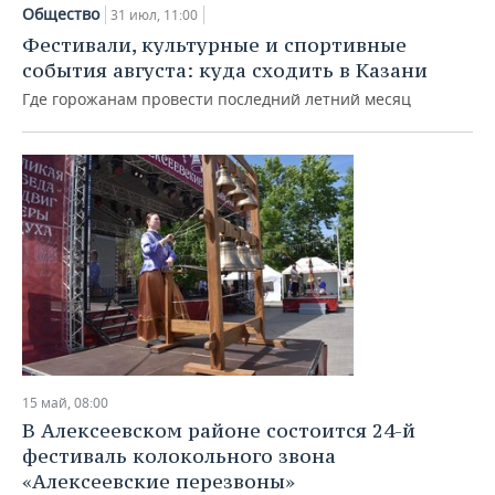
НЕФТЕХИМИЯ
Общество
31 июл, 11:00
РОЗНИЧНАЯ ТОРГОВЛЯ
НОВОСТИ ТЕХНОЛОГИЙ
МЕРОПРИЯТИЯ
Фестивали, культурные и спортивные
НЕФТЬ
события августа: куда сходить в Казани
ТРАНСПОРТ
IT
НОВОСТИ МЕРОПРИЯТИЙ
СПОРТ
Где горожанам провести последний летний месяц
ОПК
УСЛУГИ
МЕДИА
ВЫЕЗДНАЯ РЕДАКЦИЯ
НОВОСТИ СПОРТА
ОБЩЕСТВО
ЭНЕРГЕТИКА
ТЕЛЕКОММУНИКАЦИИ
БИЗНЕС-БРАНЧИ
ФУТБОЛ
НОВОСТИ ОБЩЕСТВА
ФОТОГАЛЕРЕЯ
ONLINE-КОНФЕРЕНЦИИ
ХОККЕЙ
ВЛАСТЬ
СЮЖЕТЫ
ОТКРЫТАЯ ЛЕКЦИЯ
БАСКЕТБОЛ
ИНФРАСТРУКТУРА
СПРАВОЧНИК
ВОЛЕЙБОЛ
ИСТОРИЯ
СПИСОК ПЕРСОН
ПОЛНАЯ ВЕРСИЯ
КИБЕРСПОРТ
КУЛЬТУРА
СПИСОК КОМПАНИЙ
15 май, 08:00
В Алексеевском районе состоится 24-й
ФИГУРНОЕ КАТАНИЕ
МЕДИЦИНА
фестиваль колокольного звона
«Алексеевские перезвоны»