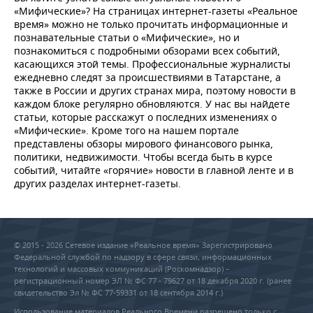
«Мифические»? На страницах интернет-газеты «Реальное
время» можно не только прочитать информационные и
познавательные статьи о «Мифические», но и
познакомиться с подробными обзорами всех событий,
касающихся этой темы. Профессиональные журналисты
ежедневно следят за происшествиями в Татарстане, а
также в России и других странах мира, поэтому новости в
каждом блоке регулярно обновляются. У нас вы найдете
статьи, которые расскажут о последних изменениях о
«Мифические». Кроме того на нашем портале
представлены обзоры мирового финансового рынка,
политики, недвижимости. Чтобы всегда быть в курсе
событий, читайте «горячие» новости в главной ленте и в
других разделах интернет-газеты.
© 2015 - 2026 Сетевое издание «Реальное время» Зарегистрировано
Федеральной службой по надзору в сфере связи, информационных
технологий и массовых коммуникаций (Роскомнадзор) –
регистрационный номер ЭЛ № ФС 77 - 79627 от 18 декабря 2020 г. (ранее
свидетельство Эл № ФС 77-59331 от 18 сентября 2014 г.)
Использование материалов Реального Времени разрешено только с