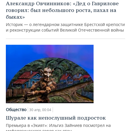
ВОДНЫЕ ВИДЫ СПОРТА
ОБРАЗОВАНИЕ
Александр Овчинников: «Дед о Гаврилове
говорил: был небольшого роста, пахал на
ХОККЕЙ С МЯЧОМ
ПРОИСШЕСТВИЯ
быках»
Историк — о легендарном защитнике Брестской крепости
и реконструкции событий Великой Отечественной войны
Общество
30 апр, 00:04
Шурале как непослушный подросток
Премьера в «Экият»: Ильгиз Зайниев посмотрел на
мифологического героя как отец