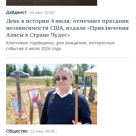
НЕФТЕХИМИЯ
РОЗНИЧНАЯ ТОРГОВЛЯ
НОВОСТИ ТЕХНОЛОГИЙ
МЕРОПРИЯТИЯ
Дайджест
04 июл, 00:00
НЕФТЬ
День в истории 4 июля: отмечают праздник
ТРАНСПОРТ
IT
НОВОСТИ МЕРОПРИЯТИЙ
СПОРТ
независимости США, издали «Приключения
ОПК
Алисы в Стране Чудес»
УСЛУГИ
МЕДИА
ВЫЕЗДНАЯ РЕДАКЦИЯ
НОВОСТИ СПОРТА
ОБЩЕСТВО
Ключевые годовщины, дни рождения, интересные
ЭНЕРГЕТИКА
события 4 июля 2026 года
ТЕЛЕКОММУНИКАЦИИ
БИЗНЕС-БРАНЧИ
ФУТБОЛ
НОВОСТИ ОБЩЕСТВА
ФОТОГАЛЕРЕЯ
ONLINE-КОНФЕРЕНЦИИ
ХОККЕЙ
ВЛАСТЬ
СЮЖЕТЫ
ОТКРЫТАЯ ЛЕКЦИЯ
БАСКЕТБОЛ
ИНФРАСТРУКТУРА
СПРАВОЧНИК
ВОЛЕЙБОЛ
ИСТОРИЯ
СПИСОК ПЕРСОН
ПОЛНАЯ ВЕРСИЯ
КИБЕРСПОРТ
КУЛЬТУРА
СПИСОК КОМПАНИЙ
ФИГУРНОЕ КАТАНИЕ
МЕДИЦИНА
Общество
22 июн, 00:00