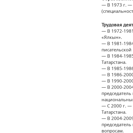
— В
1973 г. 
(специальност
Трудовая деят
— В
1972-1981
«Ялкын».
— В 1981-198
писательской
— В 1984-1985
Татарстана.
— В 1985-1986
— В 1986-2000
— В 1990-2000
— В 2000-2004
председатель 
национальным
— С 2000 г. 
Татарстана.
— В 2004-2009
председатель
вопросам.