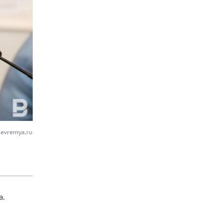
oevremya.ru
а.