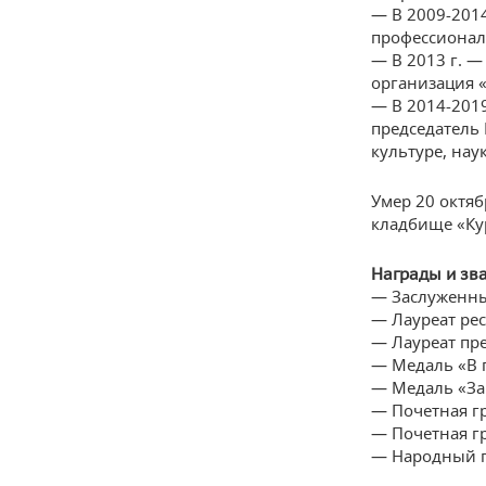
— В 2009-2014
профессионал
— В 2013 г. —
организация «
— В 2014-2019
председатель 
культуре, на
Умер 20 октяб
кладбище «Ку
Награды и зв
—
Заслуженны
— Лауреат ре
— Лауреат пре
— Медаль «В п
— Медаль «За
— Почетная г
— Почетная гр
— Народный п