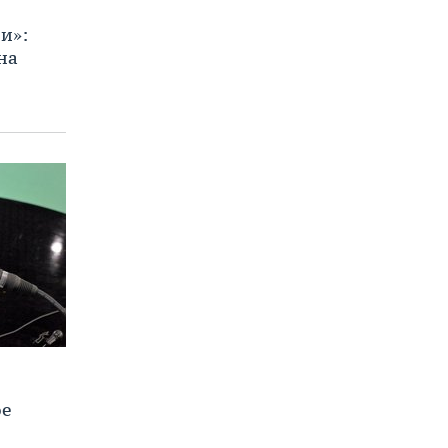
и»:
на
ое