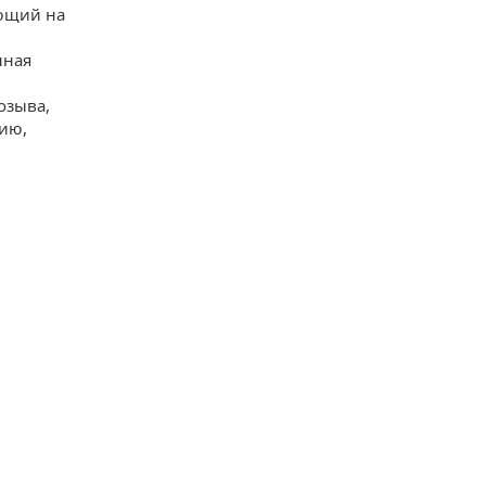
ающий на
нная
озыва,
нию,