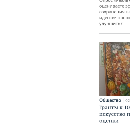
Опрос «Реаль
оцениваете э
сохранения н
идентичности 
улучшить?
Общество
02
Гранты к 1
искусство п
оценки