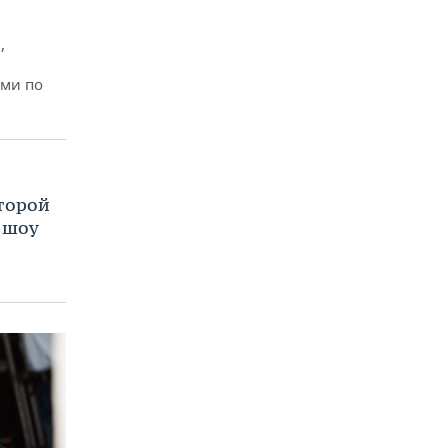
,
ми по
торой
 шоу