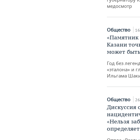
медосмотр
Общество
16
«Памятник 
Казани точ
может быть
Год без леген
«эталона» и г
Ильгама Шак
Общество
26
Дискуссия 
нацидентич
«Нельзя заб
определяет