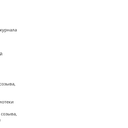
 журнала
ей
созыва,
иотеки
 созыва,
м