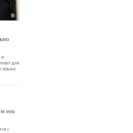
льно
 и
лает для
о языка
ем его
ся с