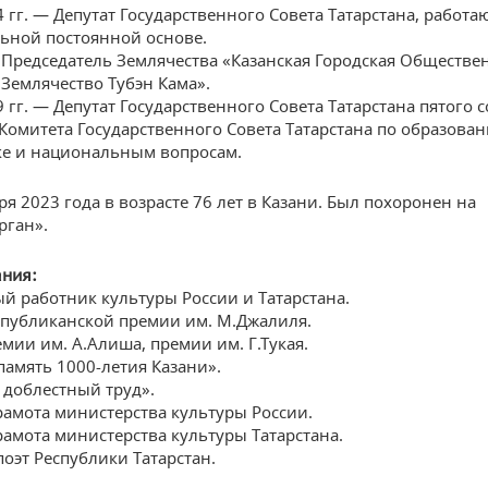
 гг. — Депутат Государственного Совета Татарстана, работ
ьной постоянной основе.
 Председатель Землячества «Казанская Городская Обществе
Землячество Тубэн Кама».
 гг. — Депутат Государственного Совета Татарстана пятого с
Комитета Государственного Совета Татарстана по образова
уке и национальным вопросам.
ря 2023 года в возрасте 76 лет в Казани. Был похоронен на
рган».
ания:
й работник культуры России и Татарстана.
спубликанской премии им. М.Джалиля.
мии им. А.Алиша, премии им. Г.Тукая.
амять 1000-летия Казани».
 доблестный труд».
рамота министерства культуры России.
амота министерства культуры Татарстана.
оэт Республики Татарстан.