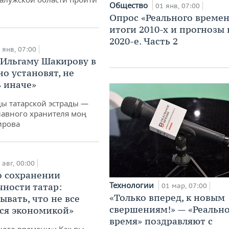
Общество
01 янв, 07:00
Опрос «Реального времен
итоги 2010-х и прогнозы 
2020-е. Часть 2
 янв, 07:00
Ильгаму Шакирову в
но установят, не
 иначе»
ды татарской эстрады —
лавного хранителя моң
ирова
 авг, 00:00
о сохранении
Технологии
ности татар:
01 мар, 07:00
«Только вперед, к новым
ывать, что не все
свершениям!» — «Реальн
ся экономикой»
время» поздравляют с