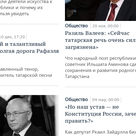
ли деятели искусства к
блики и почему их
льзя увидеть
Общество
20 ноя, 00:00
Разиль Валеев: «Сейчас
10 дек, 17:20
татарская речь очень си
й и талантливый
загрязнена»
Долгая дорога Рафаэля
Что народный поэт республики
советник Ильшата Аминова сде
лавленный тенор,
сохранения и развития родног
нитель татарской песни
Татарстана
Общество
04 мар, 00:00
«Но наш устав — не
Конституция России, зач
править?»
Как депутат Ркаил Зайдулла бил