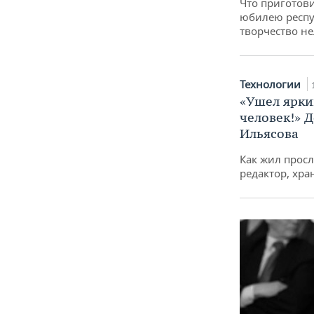
Что приготови
юбилею респу
творчество не
Технологии
«Ушел ярки
человек!» 
Ильясова
Как жил прос
редактор, хра