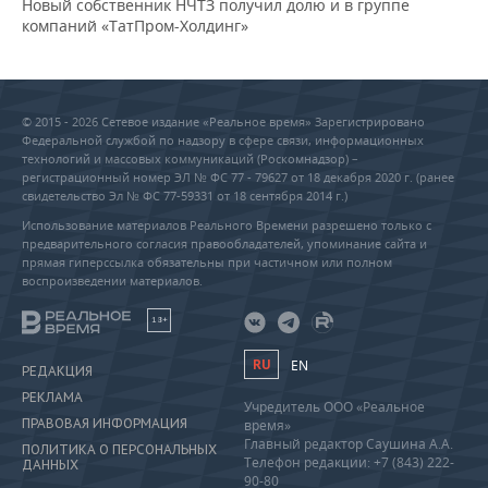
Новый собственник НЧТЗ получил долю и в группе
компаний «ТатПром-Холдинг»
© 2015 - 2026 Сетевое издание «Реальное время» Зарегистрировано
Федеральной службой по надзору в сфере связи, информационных
технологий и массовых коммуникаций (Роскомнадзор) –
регистрационный номер ЭЛ № ФС 77 - 79627 от 18 декабря 2020 г. (ранее
свидетельство Эл № ФС 77-59331 от 18 сентября 2014 г.)
Использование материалов Реального Времени разрешено только с
предварительного согласия правообладателей, упоминание сайта и
прямая гиперссылка обязательны при частичном или полном
воспроизведении материалов.
18+
RU
EN
РЕДАКЦИЯ
РЕКЛАМА
Учредитель ООО «Реальное
ПРАВОВАЯ ИНФОРМАЦИЯ
время»
Главный редактор Саушина А.А.
ПОЛИТИКА О ПЕРСОНАЛЬНЫХ
Телефон редакции: +7 (843) 222-
ДАННЫХ
90-80