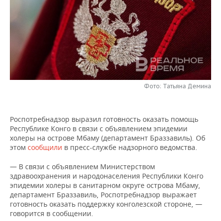
НЕФТЕХИМИЯ
РОЗНИЧНАЯ ТОРГОВЛЯ
НОВОСТИ ТЕХНОЛОГИЙ
МЕРОПРИЯТИЯ
НЕФТЬ
ТРАНСПОРТ
IT
НОВОСТИ МЕРОПРИЯТИЙ
СПОРТ
ОПК
УСЛУГИ
МЕДИА
ВЫЕЗДНАЯ РЕДАКЦИЯ
НОВОСТИ СПОРТА
ОБЩЕСТВО
ЭНЕРГЕТИКА
ТЕЛЕКОММУНИКАЦИИ
БИЗНЕС-БРАНЧИ
ФУТБОЛ
НОВОСТИ ОБЩЕСТВА
ФОТОГАЛЕРЕЯ
Фото: Татьяна Демина
ONLINE-КОНФЕРЕНЦИИ
ХОККЕЙ
ВЛАСТЬ
СЮЖЕТЫ
Роспотребнадзор выразил готовность оказать помощь
Республике Конго в связи с объявлением эпидемии
ОТКРЫТАЯ ЛЕКЦИЯ
БАСКЕТБОЛ
ИНФРАСТРУКТУРА
СПРАВОЧНИК
холеры на острове Мбаму (департамент Браззавиль). Об
этом
сообщили
в пресс-службе надзорного ведомства.
ВОЛЕЙБОЛ
ИСТОРИЯ
СПИСОК ПЕРСОН
ПОЛНАЯ ВЕРСИЯ
— В связи с объявлением Министерством
здравоохранения и народонаселения Республики Конго
КИБЕРСПОРТ
КУЛЬТУРА
СПИСОК КОМПАНИЙ
эпидемии холеры в санитарном округе острова Мбаму,
департамент Браззавиль, Роспотребнадзор выражает
ФИГУРНОЕ КАТАНИЕ
МЕДИЦИНА
готовность оказать поддержку конголезской стороне, —
говорится в сообщении.