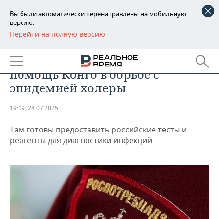
Вы были автоматически перенаправлены на мобильную
версию.
Перейти на полную версию
РЕГИОНЫ
ОБЩЕСТВО
Роспотребнадзор предложил
БАШКОРТОСТАН
НОВОСТИ
помощь Конго в борьбе с
ТАТАРСТАН
АНАЛИТИКА
эпидемией холеры
УДМУРТИЯ
НОВОСТИ АНАЛИТИКИ
ЭКОНОМИКА
19:19, 28.07.2025
ДЕКЛАРАЦИИ О ДОХОДАХ
НОВОСТИ ЭКОНОМИКИ
ПРОМЫШЛЕННОСТЬ
Там готовы предоставить российские тесты и
реагенты для диагностики инфекций
КОРОЛИ ГОСЗАКАЗА ПФО
ФИНАНСЫ
НОВОСТИ
НЕДВИЖИМОСТЬ
ПРОМЫШЛЕННОСТИ
ВУЗЫ ТАТАРСТАНА
БАНКИ
НОВОСТИ НЕДВИЖИМОСТИ
АВТО
АГРОПРОМ
КОМУ ПРИНАДЛЕЖАТ
БЮДЖЕТ
НОВОСТИ АВТО
БИЗНЕС
ТОРГОВЫЕ ЦЕНТРЫ
МАШИНОСТРОЕНИЕ
ТАТАРСТАНА
ИНВЕСТИЦИИ
НОВОСТИ БИЗНЕСА
ТЕХНОЛОГИИ