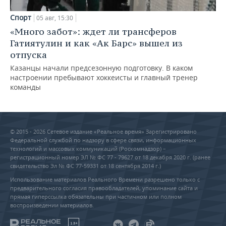
Спорт
05 авг, 15:30
«Много забот»: ждет ли трансферов
Гатиятулин и как «Ак Барс» вышел из
отпуска
Казанцы начали предсезонную подготовку. В каком
настроении пребывают хоккеисты и главный тренер
команды
© 2015 - 2026 Сетевое издание «Реальное время» Зарегистрировано
Федеральной службой по надзору в сфере связи, информационных
технологий и массовых коммуникаций (Роскомнадзор) –
регистрационный номер ЭЛ № ФС 77 - 79627 от 18 декабря 2020 г. (ранее
свидетельство Эл № ФС 77-59331 от 18 сентября 2014 г.)
Использование материалов Реального Времени разрешено только с
предварительного согласия правообладателей, упоминание сайта и
прямая гиперссылка обязательны при частичном или полном
воспроизведении материалов.
18+