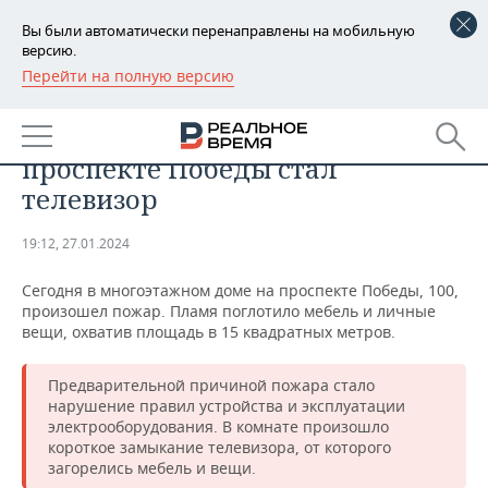
Вы были автоматически перенаправлены на мобильную
версию.
Перейти на полную версию
РЕГИОНЫ
Причиной возгорания
БАШКОРТОСТАН
НОВОСТИ
многоквартирного дома на
проспекте Победы стал
ТАТАРСТАН
АНАЛИТИКА
телевизор
УДМУРТИЯ
НОВОСТИ АНАЛИТИКИ
ЭКОНОМИКА
19:12, 27.01.2024
ДЕКЛАРАЦИИ О ДОХОДАХ
НОВОСТИ ЭКОНОМИКИ
ПРОМЫШЛЕННОСТЬ
Сегодня в многоэтажном доме на проспекте Победы, 100,
произошел пожар. Пламя поглотило мебель и личные
КОРОЛИ ГОСЗАКАЗА ПФО
ФИНАНСЫ
НОВОСТИ
НЕДВИЖИМОСТЬ
вещи, охватив площадь в 15 квадратных метров.
ПРОМЫШЛЕННОСТИ
ВУЗЫ ТАТАРСТАНА
БАНКИ
НОВОСТИ НЕДВИЖИМОСТИ
АВТО
Предварительной причиной пожара стало
АГРОПРОМ
нарушение правил устройства и эксплуатации
электрооборудования. В комнате произошло
КОМУ ПРИНАДЛЕЖАТ
БЮДЖЕТ
НОВОСТИ АВТО
БИЗНЕС
ТОРГОВЫЕ ЦЕНТРЫ
МАШИНОСТРОЕНИЕ
короткое замыкание телевизора, от которого
ТАТАРСТАНА
загорелись мебель и вещи.
ИНВЕСТИЦИИ
НОВОСТИ БИЗНЕСА
ТЕХНОЛОГИИ