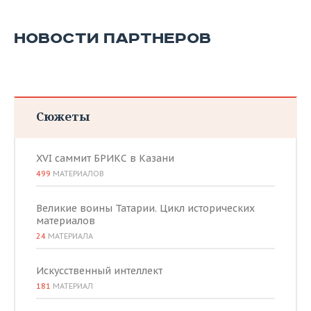
ВОДНЫЕ ВИДЫ СПОРТА
ОБРАЗОВАНИЕ
ХОККЕЙ С МЯЧОМ
ПРОИСШЕСТВИЯ
НОВОСТИ ПАРТНЕРОВ
Сюжеты
XVI саммит БРИКС в Казани
499
МАТЕРИАЛОВ
Великие воины Татарии. Цикл исторических
материалов
24
МАТЕРИАЛА
Искусственный интеллект
181
МАТЕРИАЛ