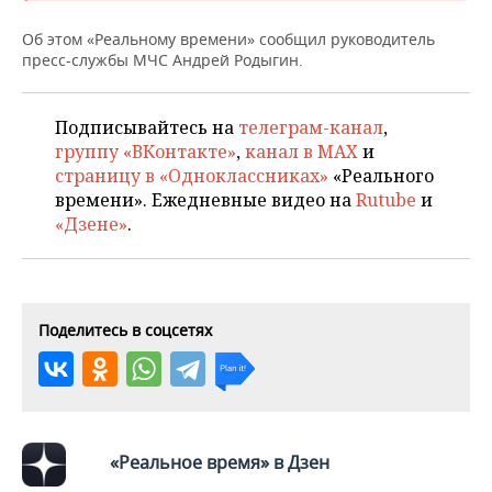
НЕФТЕХИМИЯ
Об этом «Реальному времени» сообщил руководитель
РОЗНИЧНАЯ ТОРГОВЛЯ
НОВОСТИ ТЕХНОЛОГИЙ
МЕРОПРИЯТИЯ
НЕФТЬ
пресс-службы МЧС Андрей Родыгин.
ТРАНСПОРТ
IT
НОВОСТИ МЕРОПРИЯТИЙ
СПОРТ
ОПК
Подписывайтесь на
телеграм-канал
,
УСЛУГИ
МЕДИА
ВЫЕЗДНАЯ РЕДАКЦИЯ
НОВОСТИ СПОРТА
ОБЩЕСТВО
группу «ВКонтакте»
,
канал в MAX
и
ЭНЕРГЕТИКА
страницу в «Одноклассниках»
«Реального
ТЕЛЕКОММУНИКАЦИИ
БИЗНЕС-БРАНЧИ
ФУТБОЛ
НОВОСТИ ОБЩЕСТВА
ФОТОГАЛЕРЕЯ
времени». Ежедневные видео на
Rutube
и
«Дзене»
.
ONLINE-КОНФЕРЕНЦИИ
ХОККЕЙ
ВЛАСТЬ
СЮЖЕТЫ
ОТКРЫТАЯ ЛЕКЦИЯ
БАСКЕТБОЛ
ИНФРАСТРУКТУРА
СПРАВОЧНИК
Поделитесь в соцсетях
ВОЛЕЙБОЛ
ИСТОРИЯ
СПИСОК ПЕРСОН
ПОЛНАЯ ВЕРСИЯ
КИБЕРСПОРТ
КУЛЬТУРА
СПИСОК КОМПАНИЙ
ФИГУРНОЕ КАТАНИЕ
МЕДИЦИНА
«Реальное время» в Дзен