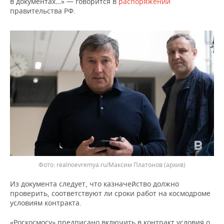
в документах…» — говорится в
распоряжении
ВОДНЫЕ ВИДЫ СПОРТА
ОБРАЗОВАНИЕ
правительства РФ.
ХОККЕЙ С МЯЧОМ
ПРОИСШЕСТВИЯ
realnoevremya.ru/Максим Платонов
(архив)
Из документа следует, что казначейство должно
проверить, соответствуют ли сроки работ на космодроме
условиям контракта.
«Роскосмосу» предписано включить в контракт условия о