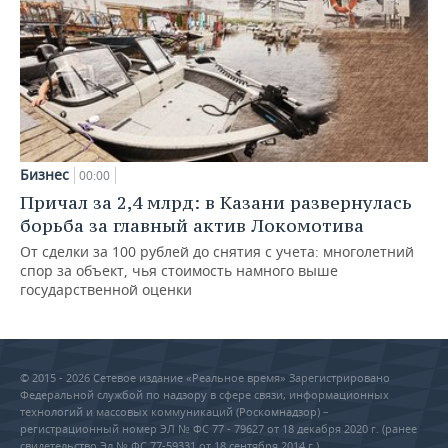
Бизнес
00:00
Причал за 2,4 млрд: в Казани развернулась
борьба за главный актив Локомотива
От сделки за 100 рублей до снятия с учета: многолетний
спор за объект, чья стоимость намного выше
государственной оценки
© 2015 - 2026 Сетевое издание «Реальное время» Зарегистрировано
Федеральной службой по надзору в сфере связи, информационных
технологий и массовых коммуникаций (Роскомнадзор) –
регистрационный номер ЭЛ № ФС 77 - 79627 от 18 декабря 2020 г. (ранее
свидетельство Эл № ФС 77-59331 от 18 сентября 2014 г.)