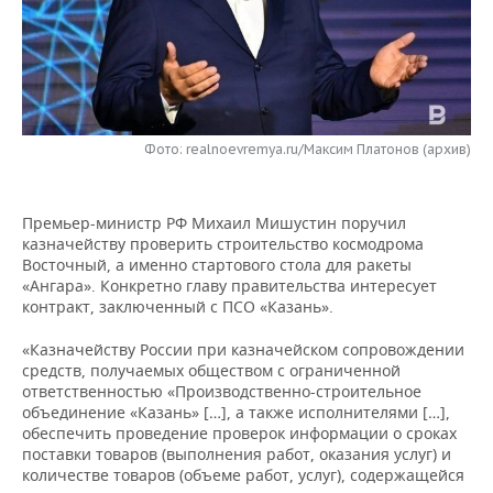
НЕФТЕХИМИЯ
РОЗНИЧНАЯ ТОРГОВЛЯ
НОВОСТИ ТЕХНОЛОГИЙ
МЕРОПРИЯТИЯ
НЕФТЬ
ТРАНСПОРТ
IT
НОВОСТИ МЕРОПРИЯТИЙ
СПОРТ
ОПК
УСЛУГИ
МЕДИА
ВЫЕЗДНАЯ РЕДАКЦИЯ
НОВОСТИ СПОРТА
ОБЩЕСТВО
Фото: realnoevremya.ru/Максим Платонов (архив)
ЭНЕРГЕТИКА
ТЕЛЕКОММУНИКАЦИИ
БИЗНЕС-БРАНЧИ
ФУТБОЛ
НОВОСТИ ОБЩЕСТВА
ФОТОГАЛЕРЕЯ
Премьер-министр РФ Михаил Мишустин поручил
ONLINE-КОНФЕРЕНЦИИ
ХОККЕЙ
ВЛАСТЬ
казначейству проверить строительство космодрома
СЮЖЕТЫ
Восточный, а именно стартового стола для ракеты
«Ангара». Конкретно главу правительства интересует
ОТКРЫТАЯ ЛЕКЦИЯ
БАСКЕТБОЛ
ИНФРАСТРУКТУРА
СПРАВОЧНИК
контракт, заключенный с ПСО «Казань».
ВОЛЕЙБОЛ
ИСТОРИЯ
СПИСОК ПЕРСОН
ПОЛНАЯ ВЕРСИЯ
«Казначейству России при казначейском сопровождении
средств, получаемых обществом с ограниченной
ответственностью «Производственно-строительное
КИБЕРСПОРТ
КУЛЬТУРА
СПИСОК КОМПАНИЙ
объединение «Казань» […], а также исполнителями […],
обеспечить проведение проверок информации о сроках
ФИГУРНОЕ КАТАНИЕ
МЕДИЦИНА
поставки товаров (выполнения работ, оказания услуг) и
количестве товаров (объеме работ, услуг), содержащейся