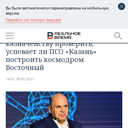
Вы были автоматически перенаправлены на мобильную
версию.
Перейти на полную версию
РЕГИОНЫ
ОБЩЕСТВО
Мишустин поручил
БАШКОРТОСТАН
НОВОСТИ
казначейству проверить,
ТАТАРСТАН
АНАЛИТИКА
успевает ли ПСО «Казань»
построить космодром
УДМУРТИЯ
НОВОСТИ АНАЛИТИКИ
ЭКОНОМИКА
Восточный
ДЕКЛАРАЦИИ О ДОХОДАХ
НОВОСТИ ЭКОНОМИКИ
ПРОМЫШЛЕННОСТЬ
14:31, 26.01.2021
КОРОЛИ ГОСЗАКАЗА ПФО
ФИНАНСЫ
НОВОСТИ
НЕДВИЖИМОСТЬ
ПРОМЫШЛЕННОСТИ
ВУЗЫ ТАТАРСТАНА
БАНКИ
НОВОСТИ НЕДВИЖИМОСТИ
АВТО
АГРОПРОМ
КОМУ ПРИНАДЛЕЖАТ
БЮДЖЕТ
НОВОСТИ АВТО
БИЗНЕС
ТОРГОВЫЕ ЦЕНТРЫ
МАШИНОСТРОЕНИЕ
ТАТАРСТАНА
ИНВЕСТИЦИИ
НОВОСТИ БИЗНЕСА
ТЕХНОЛОГИИ