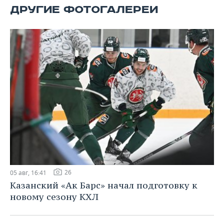
ВОДНЫЕ ВИДЫ СПОРТА
ОБРАЗОВАНИЕ
ДРУГИЕ ФОТОГАЛЕРЕИ
ХОККЕЙ С МЯЧОМ
ПРОИСШЕСТВИЯ
26
05 авг, 16:41
Казанский «Ак Барс» начал подготовку к
новому сезону КХЛ