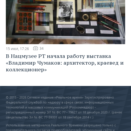
34
15 июл, 17:26
В Нацмузее РТ начала работу выставка
«Владимир Чумаков: архитектор, краевед и
коллекционер»
© 2015 - 2026 Сетевое издание «Реальное время» Зарегистрировано
Федеральной службой по надзору в сфере связи, информационных
технологий и массовых коммуникаций (Роскомнадзор) –
регистрационный номер ЭЛ № ФС 77 - 79627 от 18 декабря 2020 г. (ранее
свидетельство Эл № ФС 77-59331 от 18 сентября 2014 г.)
Использование материалов Реального Времени разрешено только с
предварительного согласия правообладателей, упоминание сайта и