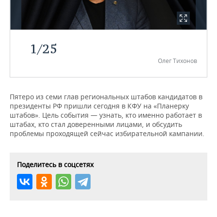
НЕФТЕХИМИЯ
РОЗНИЧНАЯ ТОРГОВЛЯ
НОВОСТИ ТЕХНОЛОГИЙ
МЕРОПРИЯТИЯ
НЕФТЬ
ТРАНСПОРТ
IT
НОВОСТИ МЕРОПРИЯТИЙ
СПОРТ
1
/
25
ОПК
Олег Тихонов
УСЛУГИ
МЕДИА
ВЫЕЗДНАЯ РЕДАКЦИЯ
НОВОСТИ СПОРТА
ОБЩЕСТВО
ЭНЕРГЕТИКА
ТЕЛЕКОММУНИКАЦИИ
БИЗНЕС-БРАНЧИ
ФУТБОЛ
НОВОСТИ ОБЩЕСТВА
ФОТОГАЛЕРЕЯ
Пятеро из семи глав региональных штабов кандидатов в
президенты РФ пришли сегодня в КФУ на «Планерку
ONLINE-КОНФЕРЕНЦИИ
ХОККЕЙ
ВЛАСТЬ
СЮЖЕТЫ
штабов». Цель события — узнать, кто именно работает в
штабах, кто стал доверенными лицами, и обсудить
ОТКРЫТАЯ ЛЕКЦИЯ
БАСКЕТБОЛ
ИНФРАСТРУКТУРА
СПРАВОЧНИК
проблемы проходящей сейчас избирательной кампании.
ВОЛЕЙБОЛ
ИСТОРИЯ
СПИСОК ПЕРСОН
ПОЛНАЯ ВЕРСИЯ
Поделитесь в соцсетях
КИБЕРСПОРТ
КУЛЬТУРА
СПИСОК КОМПАНИЙ
ФИГУРНОЕ КАТАНИЕ
МЕДИЦИНА