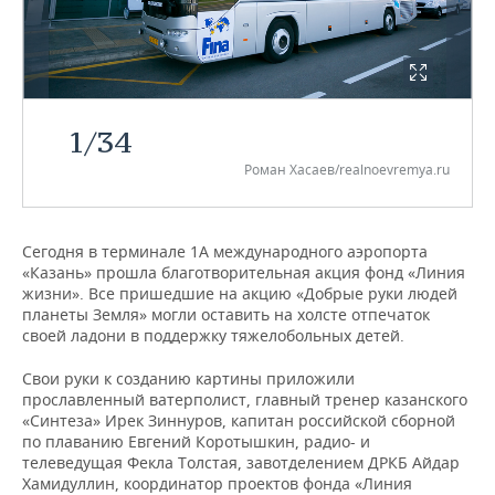
НЕФТЕХИМИЯ
РОЗНИЧНАЯ ТОРГОВЛЯ
НОВОСТИ ТЕХНОЛОГИЙ
МЕРОПРИЯТИЯ
НЕФТЬ
ТРАНСПОРТ
IT
НОВОСТИ МЕРОПРИЯТИЙ
СПОРТ
ОПК
1
/
34
УСЛУГИ
МЕДИА
ВЫЕЗДНАЯ РЕДАКЦИЯ
НОВОСТИ СПОРТА
ОБЩЕСТВО
ЭНЕРГЕТИКА
Роман Хасаев/realnoevremya.ru
ТЕЛЕКОММУНИКАЦИИ
БИЗНЕС-БРАНЧИ
ФУТБОЛ
НОВОСТИ ОБЩЕСТВА
ФОТОГАЛЕРЕЯ
ONLINE-КОНФЕРЕНЦИИ
ХОККЕЙ
ВЛАСТЬ
СЮЖЕТЫ
Сегодня в терминале 1А международного аэропорта
«Казань» прошла благотворительная акция фонд «Линия
жизни». Все пришедшие на акцию «Добрые руки людей
ОТКРЫТАЯ ЛЕКЦИЯ
БАСКЕТБОЛ
ИНФРАСТРУКТУРА
СПРАВОЧНИК
планеты Земля» могли оставить на холсте отпечаток
своей ладони в поддержку тяжелобольных детей.
ВОЛЕЙБОЛ
ИСТОРИЯ
СПИСОК ПЕРСОН
ПОЛНАЯ ВЕРСИЯ
Свои руки к созданию картины приложили
КИБЕРСПОРТ
КУЛЬТУРА
СПИСОК КОМПАНИЙ
прославленный ватерполист, главный тренер казанского
«Синтеза» Ирек Зиннуров, капитан российской сборной
по плаванию Евгений Коротышкин, радио- и
ФИГУРНОЕ КАТАНИЕ
МЕДИЦИНА
телеведущая Фекла Толстая, завотделением ДРКБ Айдар
Хамидуллин, координатор проектов фонда «Линия