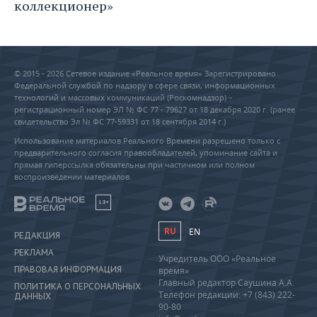
коллекционер»
© 2015 - 2026 Сетевое издание «Реальное время» Зарегистрировано
Федеральной службой по надзору в сфере связи, информационных
технологий и массовых коммуникаций (Роскомнадзор) –
регистрационный номер ЭЛ № ФС 77 - 79627 от 18 декабря 2020 г. (ранее
свидетельство Эл № ФС 77-59331 от 18 сентября 2014 г.)
Использование материалов Реального Времени разрешено только с
предварительного согласия правообладателей, упоминание сайта и
прямая гиперссылка обязательны при частичном или полном
воспроизведении материалов.
18+
RU
EN
РЕДАКЦИЯ
РЕКЛАМА
Учредитель ООО «Реальное
ПРАВОВАЯ ИНФОРМАЦИЯ
время»
Главный редактор Саушина А.А.
ПОЛИТИКА О ПЕРСОНАЛЬНЫХ
Телефон редакции: +7 (843) 222-
ДАННЫХ
90-80