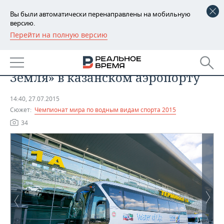
Вы были автоматически перенаправлены на мобильную
версию.
Перейти на полную версию
РЕГИОНЫ
Благотворительная акция
БАШКОРТОСТАН
НОВОСТИ
«Добрые руки людей планеты
Земля» в казанском аэропорту
ТАТАРСТАН
АНАЛИТИКА
14:40, 27.07.2015
УДМУРТИЯ
НОВОСТИ АНАЛИТИКИ
ЭКОНОМИКА
Сюжет:
Чемпионат мира по водным видам спорта 2015
34
ДЕКЛАРАЦИИ О ДОХОДАХ
НОВОСТИ ЭКОНОМИКИ
ПРОМЫШЛЕННОСТЬ
КОРОЛИ ГОСЗАКАЗА ПФО
ФИНАНСЫ
НОВОСТИ
НЕДВИЖИМОСТЬ
ПРОМЫШЛЕННОСТИ
ВУЗЫ ТАТАРСТАНА
БАНКИ
НОВОСТИ НЕДВИЖИМОСТИ
АВТО
АГРОПРОМ
КОМУ ПРИНАДЛЕЖАТ
БЮДЖЕТ
НОВОСТИ АВТО
БИЗНЕС
ТОРГОВЫЕ ЦЕНТРЫ
МАШИНОСТРОЕНИЕ
ТАТАРСТАНА
ИНВЕСТИЦИИ
НОВОСТИ БИЗНЕСА
ТЕХНОЛОГИИ