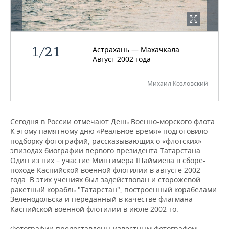
НЕФТЕХИМИЯ
РОЗНИЧНАЯ ТОРГОВЛЯ
НОВОСТИ ТЕХНОЛОГИЙ
МЕРОПРИЯТИЯ
НЕФТЬ
ТРАНСПОРТ
IT
НОВОСТИ МЕРОПРИЯТИЙ
СПОРТ
1
/
21
Астрахань — Махачкала.
ОПК
Август 2002 года
УСЛУГИ
МЕДИА
ВЫЕЗДНАЯ РЕДАКЦИЯ
НОВОСТИ СПОРТА
ОБЩЕСТВО
ЭНЕРГЕТИКА
Михаил Козловский
ТЕЛЕКОММУНИКАЦИИ
БИЗНЕС-БРАНЧИ
ФУТБОЛ
НОВОСТИ ОБЩЕСТВА
ФОТОГАЛЕРЕЯ
ONLINE-КОНФЕРЕНЦИИ
ХОККЕЙ
ВЛАСТЬ
СЮЖЕТЫ
Сегодня в России отмечают День Военно-морского флота.
К этому памятному дню «Реальное время» подготовило
ОТКРЫТАЯ ЛЕКЦИЯ
БАСКЕТБОЛ
ИНФРАСТРУКТУРА
СПРАВОЧНИК
подборку фотографий, рассказывающих о «флотских»
эпизодах биографии первого президента Татарстана.
ВОЛЕЙБОЛ
ИСТОРИЯ
СПИСОК ПЕРСОН
ПОЛНАЯ ВЕРСИЯ
Один из них – участие Минтимера Шаймиева в сборе-
походе Каспийской военной флотилии в августе 2002
года. В этих учениях был задействован и сторожевой
КИБЕРСПОРТ
КУЛЬТУРА
СПИСОК КОМПАНИЙ
ракетный корабль "Татарстан", построенный корабелами
Зеленодольска и переданный в качестве флагмана
ФИГУРНОЕ КАТАНИЕ
МЕДИЦИНА
Каспийской военной флотилии в июле 2002-го.
Фотографии предоставлены известным фотографом