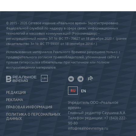
© 2015 - 2026 Сетевое издание «Реальное время» Зарегистрировано
Федеральной службой по надзору в сфере связи, информационных
технологий и массовых коммуникаций (Роскомнадзор) –
регистрационный номер ЭЛ № ФС 77 - 79627 от 18 декабря 2020 г. (ранее
свидетельство Эл № ФС 77-59331 от 18 сентября 2014 г.)
Использование материалов Реального Времени разрешено только с
предварительного согласия правообладателей, упоминание сайта и
прямая гиперссылка обязательны при частичном или полном
воспроизведении материалов.
18+
RU
EN
РЕДАКЦИЯ
РЕКЛАМА
Учредитель ООО «Реальное
ПРАВОВАЯ ИНФОРМАЦИЯ
время»
Главный редактор Саушина А.А.
ПОЛИТИКА О ПЕРСОНАЛЬНЫХ
Телефон редакции: +7 (843) 222-
ДАННЫХ
90-80
info@realnoevremya.ru