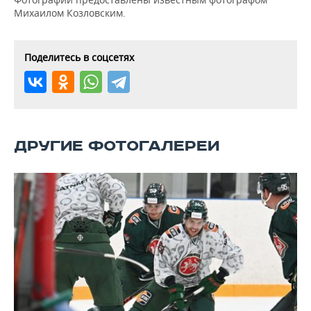
ВОДНЫЕ ВИДЫ СПОРТА
ОБРАЗОВАНИЕ
Михаилом Козловским.
ХОККЕЙ С МЯЧОМ
ПРОИСШЕСТВИЯ
Поделитесь в соцсетях
ДРУГИЕ ФОТОГАЛЕРЕИ