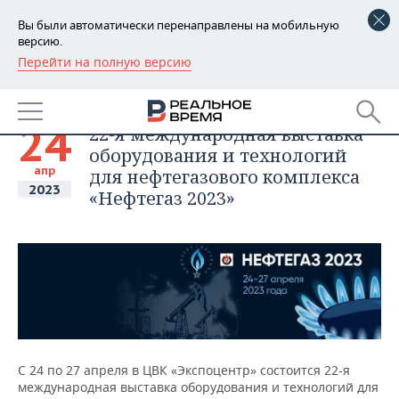
Вы были автоматически перенаправлены на мобильную
версию.
Перейти на полную версию
РЕГИОНЫ
БАШКОРТОСТАН
НОВОСТИ
24
22-я международная выставка
ТАТАРСТАН
АНАЛИТИКА
оборудования и технологий
апр
для нефтегазового комплекса
УДМУРТИЯ
НОВОСТИ АНАЛИТИКИ
ЭКОНОМИКА
2023
«Нефтегаз 2023»
ДЕКЛАРАЦИИ О ДОХОДАХ
НОВОСТИ ЭКОНОМИКИ
ПРОМЫШЛЕННОСТЬ
КОРОЛИ ГОСЗАКАЗА ПФО
ФИНАНСЫ
НОВОСТИ
НЕДВИЖИМОСТЬ
ПРОМЫШЛЕННОСТИ
ВУЗЫ ТАТАРСТАНА
БАНКИ
НОВОСТИ НЕДВИЖИМОСТИ
АВТО
АГРОПРОМ
КОМУ ПРИНАДЛЕЖАТ
БЮДЖЕТ
НОВОСТИ АВТО
БИЗНЕС
ТОРГОВЫЕ ЦЕНТРЫ
МАШИНОСТРОЕНИЕ
С 24 по 27 апреля в ЦВК «Экспоцентр» состоится 22-я
ТАТАРСТАНА
международная выставка оборудования и технологий для
ИНВЕСТИЦИИ
НОВОСТИ БИЗНЕСА
ТЕХНОЛОГИИ