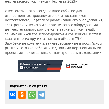
НЕФТЕХИМИЯ
нефтегазового комплекса «Нефтегаз-2023»
РОЗНИЧНАЯ ТОРГОВЛЯ
НОВОСТИ ТЕХНОЛОГИЙ
МЕРОПРИЯТИЯ
«Нефтегаз» — это всегда важное событие для
НЕФТЬ
отечественных производителей и поставщиков
ТРАНСПОРТ
IT
НОВОСТИ МЕРОПРИЯТИЙ
нефтегазового, нефтеперерабатывающего оборудования,
СПОРТ
ОПК
электротехнического и энергетического оборудования
для нефтегазового комплекса, а также для компаний,
УСЛУГИ
МЕДИА
ВЫЕЗДНАЯ РЕДАКЦИЯ
НОВОСТИ СПОРТА
ОБЩЕСТВО
занимающихся транспортировкой и хранением нефти и
ЭНЕРГЕТИКА
газа, и многих других, занятых в области ТЭК.
ТЕЛЕКОММУНИКАЦИИ
БИЗНЕС-БРАНЧИ
ФУТБОЛ
НОВОСТИ ОБЩЕСТВА
ФОТОГАЛЕРЕЯ
Зарубежные компании, заинтересованные в российском
рынке и готовые работать над новыми перспективными
проектами, также занимают важную часть в экспозиции.
ONLINE-КОНФЕРЕНЦИИ
ХОККЕЙ
ВЛАСТЬ
СЮЖЕТЫ
ОТКРЫТАЯ ЛЕКЦИЯ
БАСКЕТБОЛ
ИНФРАСТРУКТУРА
СПРАВОЧНИК
ВОЛЕЙБОЛ
ИСТОРИЯ
СПИСОК ПЕРСОН
ПОЛНАЯ ВЕРСИЯ
Поделитесь в соцсетях
КИБЕРСПОРТ
КУЛЬТУРА
СПИСОК КОМПАНИЙ
ФИГУРНОЕ КАТАНИЕ
МЕДИЦИНА