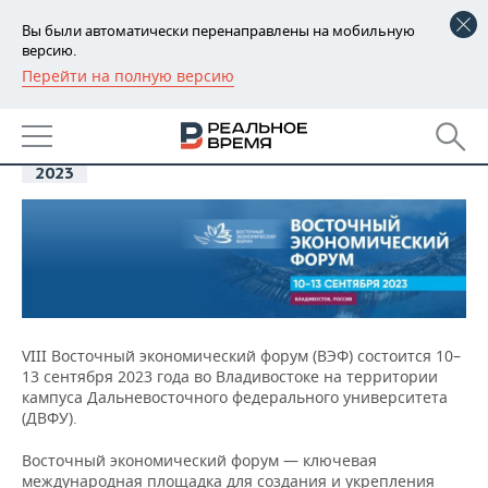
Вы были автоматически перенаправлены на мобильную
версию.
Перейти на полную версию
РЕГИОНЫ
10
Восточный экономический
БАШКОРТОСТАН
форум - 2023
НОВОСТИ
сен
2023
ТАТАРСТАН
АНАЛИТИКА
УДМУРТИЯ
НОВОСТИ АНАЛИТИКИ
ЭКОНОМИКА
ДЕКЛАРАЦИИ О ДОХОДАХ
НОВОСТИ ЭКОНОМИКИ
ПРОМЫШЛЕННОСТЬ
КОРОЛИ ГОСЗАКАЗА ПФО
ФИНАНСЫ
НОВОСТИ
НЕДВИЖИМОСТЬ
ПРОМЫШЛЕННОСТИ
VIII Восточный экономический форум (ВЭФ) состоится 10–
13 сентября 2023 года во Владивостоке на территории
ВУЗЫ ТАТАРСТАНА
БАНКИ
НОВОСТИ НЕДВИЖИМОСТИ
АВТО
АГРОПРОМ
кампуса Дальневосточного федерального университета
(ДВФУ).
КОМУ ПРИНАДЛЕЖАТ
БЮДЖЕТ
НОВОСТИ АВТО
БИЗНЕС
ТОРГОВЫЕ ЦЕНТРЫ
МАШИНОСТРОЕНИЕ
Восточный экономический форум — ключевая
ТАТАРСТАНА
ИНВЕСТИЦИИ
НОВОСТИ БИЗНЕСА
ТЕХНОЛОГИИ
международная площадка для создания и укрепления