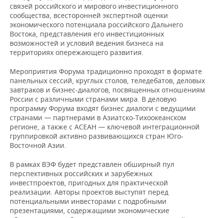
НЕФТЕХИМИЯ
связей российского и мирового инвестиционного
сообщества, всесторонней экспертной оценки
РОЗНИЧНАЯ ТОРГОВЛЯ
НОВОСТИ ТЕХНОЛОГИЙ
МЕРОПРИЯТИЯ
экономического потенциала российского Дальнего
НЕФТЬ
Востока, представления его инвестиционных
ТРАНСПОРТ
IT
НОВОСТИ МЕРОПРИЯТИЙ
СПОРТ
возможностей и условий ведения бизнеса на
ОПК
территориях опережающего развития.
УСЛУГИ
МЕДИА
ВЫЕЗДНАЯ РЕДАКЦИЯ
НОВОСТИ СПОРТА
ОБЩЕСТВО
ЭНЕРГЕТИКА
Мероприятия Форума традиционно проходят в формате
панельных сессий, круглых столов, теледебатов, деловых
ТЕЛЕКОММУНИКАЦИИ
БИЗНЕС-БРАНЧИ
ФУТБОЛ
НОВОСТИ ОБЩЕСТВА
ФОТОГАЛЕРЕЯ
завтраков и бизнес-диалогов, посвященных отношениям
России с различными странами мира. В деловую
ONLINE-КОНФЕРЕНЦИИ
ХОККЕЙ
ВЛАСТЬ
СЮЖЕТЫ
программу Форума входят бизнес диалоги с ведущими
странами — партнерами в Азиатско-Тихоокеанском
регионе, а также с АСЕАН — ключевой интеграционной
ОТКРЫТАЯ ЛЕКЦИЯ
БАСКЕТБОЛ
ИНФРАСТРУКТУРА
СПРАВОЧНИК
группировкой активно развивающихся стран Юго-
Восточной Азии.
ВОЛЕЙБОЛ
ИСТОРИЯ
СПИСОК ПЕРСОН
ПОЛНАЯ ВЕРСИЯ
В рамках ВЭФ будет представлен обширный пул
перспективных российских и зарубежных
КИБЕРСПОРТ
КУЛЬТУРА
СПИСОК КОМПАНИЙ
инвестпроектов, пригодных для практической
реализации. Авторы проектов выступят перед
ФИГУРНОЕ КАТАНИЕ
МЕДИЦИНА
потенциальными инвесторами с подробными
презентациями, содержащими экономические