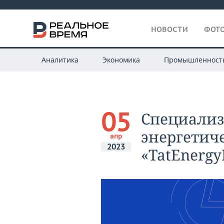
НОВОСТИ
ФОТО
Аналитика
Экономика
Промышленност
05
Специали
энергетич
апр
2023
«TatEnergy