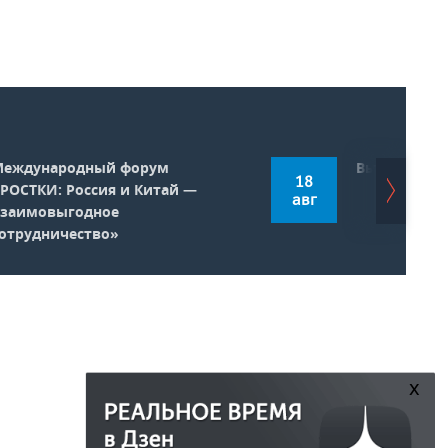
Международный форум
Выставка Rus
18
РОСТКИ: Россия и Китай —
авг
взаимовыгодное
отрудничество»
x