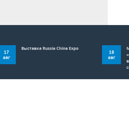
Выставка Russia China Expo
17
18
«
авг
авг
с